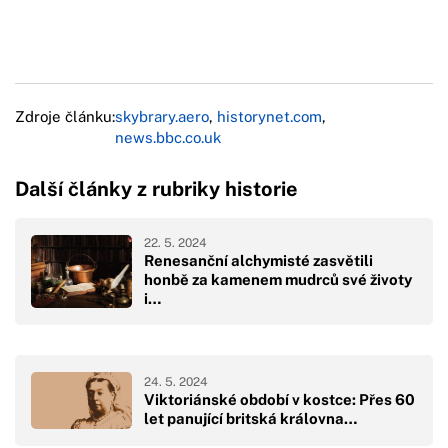
Zdroje článku:
skybrary.aero
,
historynet.com
,
news.bbc.co.uk
Další články z rubriky historie
22. 5. 2024
Renesanční alchymisté zasvětili
honbě za kamenem mudrců své životy
i…
24. 5. 2024
Viktoriánské období v kostce: Přes 60
let panující britská královna…