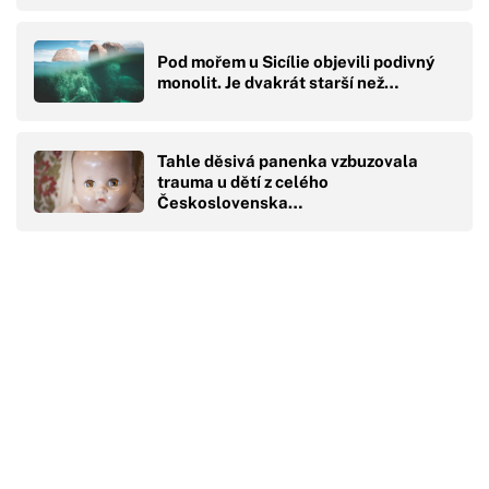
Pod mořem u Sicílie objevili podivný
monolit. Je dvakrát starší než…
Tahle děsivá panenka vzbuzovala
trauma u dětí z celého
Československa…