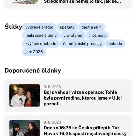
Středomoří se nemísilo tak, jak se…
Štítky
vyprané prádlo
špagety
déšť a sníh
nejkrásnější ženy
vliv planet
možnosti
zvýšení důchodu
čarodějnické procesy
dohoda
jaro 2026
Doporučené články
9. 8. 2026
Boj s váhou i vážná operace: Tohle
byla první rodina, kterou jsme v Ulici
poznali
9. 8. 2026
Dnes v 16:25 se Česko přilepí k TV:
Nova v 16:25 spustí nejslavnější český