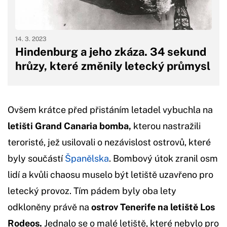
14. 3. 2023
Hindenburg a jeho zkáza. 34 sekund
hrůzy, které změnily letecký průmysl
Ovšem krátce před přistáním letadel vybuchla na
letišti Grand Canaria bomba,
kterou nastražili
teroristé, jež usilovali o nezávislost ostrovů, které
byly součástí
Španělska
. Bombový útok zranil osm
lidí a kvůli chaosu muselo být letiště uzavřeno pro
letecký provoz. Tím pádem byly oba lety
odkloněny právě na
ostrov Tenerife na letiště Los
Rodeos.
Jednalo se o malé letiště, které nebylo pro