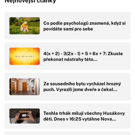
Nejnovější články
Co podle psychologů znamená, když si
povídáte sami pro sebe
4(x + 2) - 3(2x - 1) + 5 = 6x + 7: Zkuste
překonat nástrahy této…
Ze sousedního bytu vycházel hrozný
puch. Vyrazili jsme dveře a čekal…
Tenhle trhák milují všechny Husákovy
děti. Dnes v 16:25 vytáhne Nova…