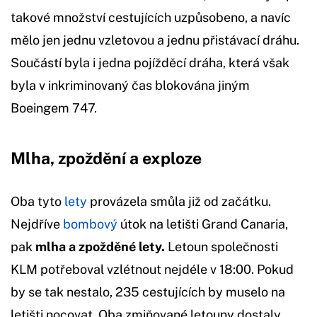
takové množství cestujících uzpůsobeno, a navíc
mělo jen jednu vzletovou a jednu přistávací dráhu.
Součástí byla i jedna pojížděcí dráha, která však
byla v inkriminovaný čas blokována jiným
Boeingem 747.
Mlha, zpoždění a exploze
Oba tyto
lety
provázela smůla již od začátku.
Nejdříve
bombový
útok na letišti Grand Canaria,
pak
mlha a zpožděné lety.
Letoun společnosti
KLM potřeboval vzlétnout nejdéle v 18:00. Pokud
by se tak nestalo, 235 cestujících by muselo na
letišti nocovat. Oba zmiňované letouny dostaly