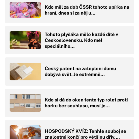
Kdo měl za dob ČSSR tohoto upírka na
hraní, dnes si za něj u…
Tohoto plyšáka mělo každé dítě v
Československu. Kdo měl
speciálního…
Český patent na zateplení domu
dobývá svět. Je extrémně…
Kdo si dá do oken tento typ rolet proti
horku bez souhlasu, musí je…
HOSPODSKÝ KVÍZ: Tenhle souboj se
znalostmi končí pro většinu dřív,…