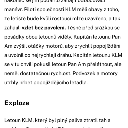
nakonec se jim podařilo zahájit odbočovací
manévr. Piloti společnosti KLM měli obavy z toho,
že letiště bude kvůli rostoucí mlze uzavřeno, a tak
zahájili
vzlet bez povolení.
Těsně před srážkou se
posádky obou letounů viděly. Kapitán letounu Pan
Am zvýšil otáčky motorů, aby zrychlil popojíždění
a uvolnil co nejrychleji dráhu. Kapitán letounu KLM
se v tu chvíli pokusil letoun Pan Am přelétnout, ale
neměl dostatečnou rychlost. Podvozek a motory
utrhly hřbet popojíždějícího letadla.
Exploze
Letoun KLM, který byl plný paliva ztratil tah a