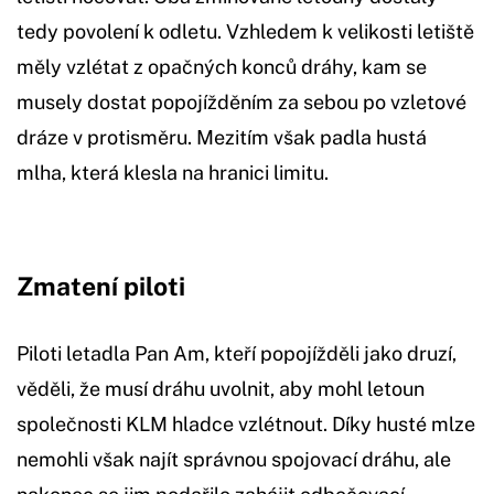
tedy povolení k odletu. Vzhledem k velikosti letiště
měly vzlétat z opačných konců dráhy, kam se
musely dostat popojížděním za sebou po vzletové
dráze v protisměru. Mezitím však padla hustá
mlha, která klesla na hranici limitu.
Zmatení piloti
Piloti letadla Pan Am, kteří popojížděli jako druzí,
věděli, že musí dráhu uvolnit, aby mohl letoun
společnosti KLM hladce vzlétnout. Díky husté mlze
nemohli však najít správnou spojovací dráhu, ale