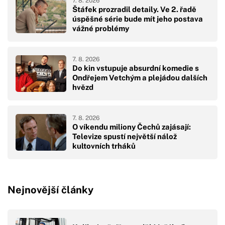
7. 8. 2026
Štáfek prozradil detaily. Ve 2. řadě
úspěšné série bude mít jeho postava
vážné problémy
7. 8. 2026
Do kin vstupuje absurdní komedie s
Ondřejem Vetchým a plejádou dalších
hvězd
7. 8. 2026
O víkendu miliony Čechů zajásají:
Televize spustí největší nálož
kultovních trháků
Nejnovější články