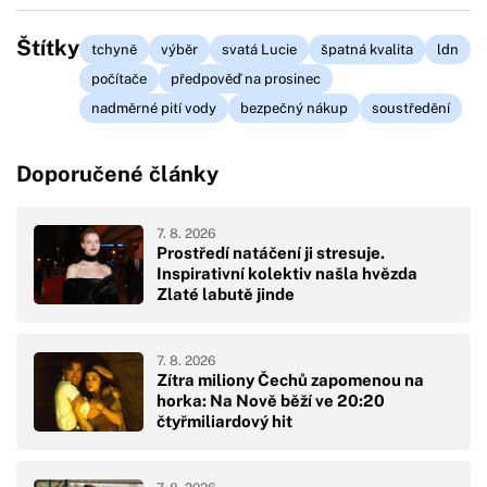
Štítky
tchyně
výběr
svatá Lucie
špatná kvalita
ldn
počítače
předpověď na prosinec
nadměrné pití vody
bezpečný nákup
soustředění
Doporučené články
7. 8. 2026
Prostředí natáčení ji stresuje.
Inspirativní kolektiv našla hvězda
Zlaté labutě jinde
7. 8. 2026
Zítra miliony Čechů zapomenou na
horka: Na Nově běží ve 20:20
čtyřmiliardový hit