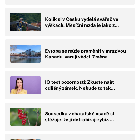
Kolik si v Česku vydělá svářeč ve
výškách. Měsíční mzda je jako z…
Evropa se může proměnit v mrazivou
Kanadu, varují vědci. Změna…
IQ test pozornosti: Zkuste najít
odlišný zámek. Nebude to tak…
Sousedka v chatařské osadě si
stěžuje, že jí děti obírají rybíz.…