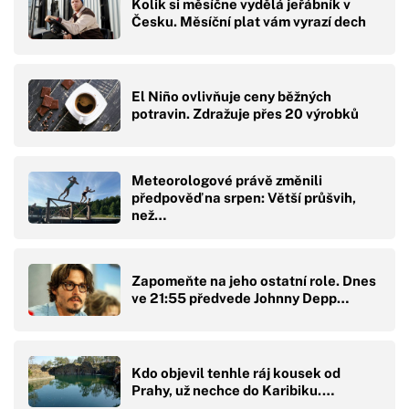
Kolik si měsíčne vydělá jeřábník v
Česku. Měsíční plat vám vyrazí dech
El Niño ovlivňuje ceny běžných
potravin. Zdražuje přes 20 výrobků
Meteorologové právě změnili
předpověď na srpen: Větší průšvih,
než…
Zapomeňte na jeho ostatní role. Dnes
ve 21:55 předvede Johnny Depp…
Kdo objevil tenhle ráj kousek od
Prahy, už nechce do Karibiku.…