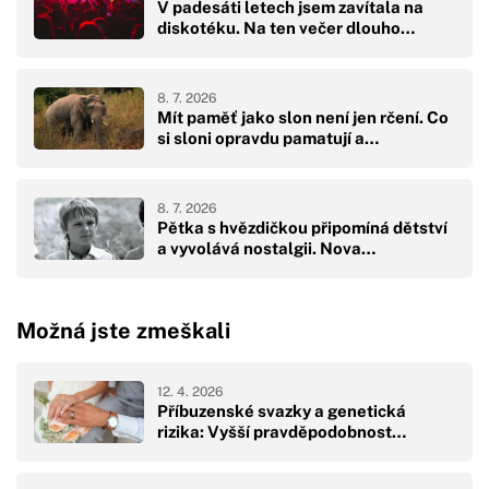
V padesáti letech jsem zavítala na
diskotéku. Na ten večer dlouho…
8. 7. 2026
Mít paměť jako slon není jen rčení. Co
si sloni opravdu pamatují a…
8. 7. 2026
Pětka s hvězdičkou připomíná dětství
a vyvolává nostalgii. Nova…
Možná jste zmeškali
12. 4. 2026
Příbuzenské svazky a genetická
rizika: Vyšší pravděpodobnost…