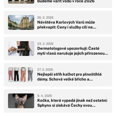
budeme vařit vodu v roce 2026
26. 3. 2026
Návštěva Karlových Varů může
překvapit: Ceny i služby cílí na…
23. 2. 2026
Dermatologové upozorňují: Časté
mytí vlasů narušuje jejich přirozenou…
27. 2. 2026
Nejlepší střih kalhot pro plnoštíhlé
dámy. Schová velké břicho a…
9. 4. 2026
Kočka, která vypadá jinak než ostatní:
Sphynx si získává Čechy svou…