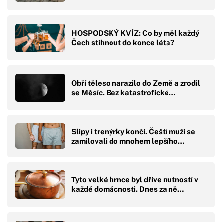
HOSPODSKÝ KVÍZ: Co by měl každý
Čech stihnout do konce léta?
Obří těleso narazilo do Země a zrodil
se Měsíc. Bez katastrofické…
Slipy i trenýrky končí. Čeští muži se
zamilovali do mnohem lepšího…
Tyto velké hrnce byl dříve nutností v
každé domácnosti. Dnes za ně…