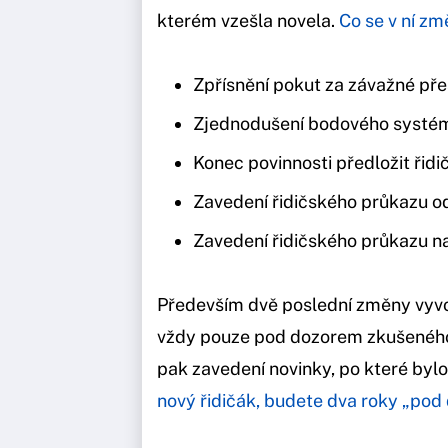
kterém vzešla novela.
Co se v ní zm
Zpřísnění pokut za závažné pře
Zjednodušení bodového systém
Konec povinnosti předložit řidi
Zavedení řidičského průkazu od 
Zavedení řidičského průkazu n
Především dvě poslední změny vyvol
vždy pouze pod dozorem zkušeného 
pak zavedení novinky, po které bylo
nový řidičák, budete dva roky „po