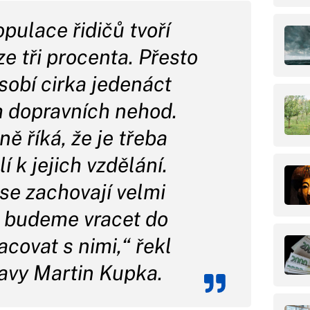
pulace řidičů tvoří
e tři procenta. Přesto
ůsobí cirka jedenáct
h dopravních nehod.
ě říká, že je třeba
í k jejich vzdělání.
 se zachovají velmi
 budeme vracet do
acovat s nimi,“ řekl
ravy Martin Kupka.