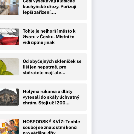
Češi vysekávají klasické
kuchyňské dřezy. Pořizují
lepší zařízení,…
Tohle je nejhorší město k
životu v Česku. Místní to
vidí úplně jinak
Od obyčejných skleniček se
liší jen nepatrně, pro
sběratele mají ale…
Holýma rukama a dláty
vytesali do skály úchvatný
chrám. Stojí už 1200…
HOSPODSKÝ KVÍZ: Tenhle
souboj se znalostmi končí
pro většinu dřív,…