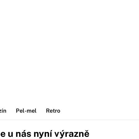
zín
Pel-mel
Retro
e u nás nyní výrazně