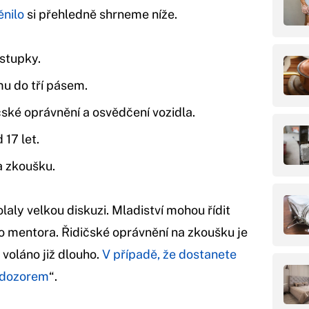
ěnilo
si přehledně shrneme níže.
stupky.
u do tří pásem.
čské oprávnění a osvědčení vozidla.
17 let.
a zkoušku.
aly velkou diskuzi. Mladiství mohou řídit
mentora. Řidičské oprávnění na zkoušku je
 voláno již dlouho.
V případě, že dostanete
d dozorem
“.