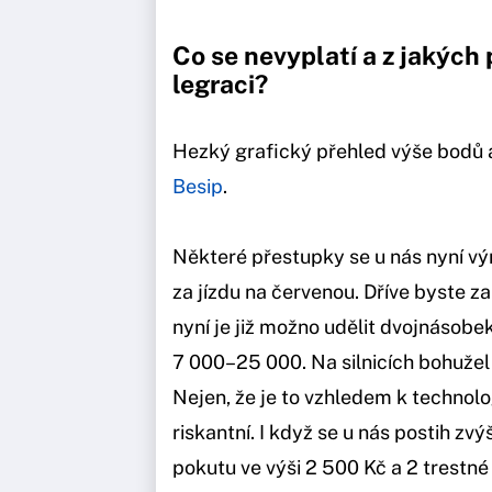
Co se nevyplatí a z jakých 
legraci?
Hezký grafický přehled výše bodů a
Besip
.
Některé přestupky se u nás nyní výr
za jízdu na červenou. Dříve byste za
nyní je již možno udělit dvojnásobek
7 000–25 000. Na silnicích bohužel 
Nejen, že je to vzhledem k technolog
riskantní. I když se u nás postih zvý
pokutu ve výši 2 500 Kč a 2 trestné 