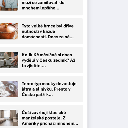
muži se zamilovali do
mnohem lepšího…
Tyto velké hrnce byl dříve
nutností v každé
domácnosti. Dnes za ně…
Kolik Kč měsíčně si dnes
vydělá v Česku zedník? Až
to zjistíte,…
Tento typ mouky devastuje
játra a slinivku. Přesto v
Česku patří k…
Češi zavrhují klasické
manželské postele. Z
Ameriky přichází mnohem…