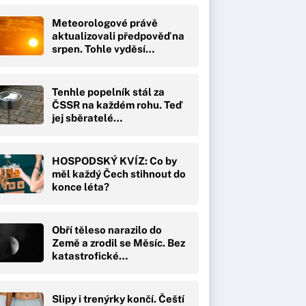
Meteorologové právě
aktualizovali předpověď na
srpen. Tohle vyděsí…
Tenhle popelník stál za
ČSSR na každém rohu. Teď
jej sběratelé…
HOSPODSKÝ KVÍZ: Co by
měl každý Čech stihnout do
konce léta?
Obří těleso narazilo do
Země a zrodil se Měsíc. Bez
katastrofické…
Slipy i trenýrky končí. Čeští