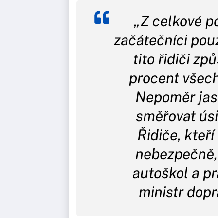
„Z celkové po
začátečníci pouz
tito řidiči zp
procent všec
Nepoměr jasn
směřovat úsil
Řidiče, kteří
nebezpečně,
autoškol a pr
ministr dop