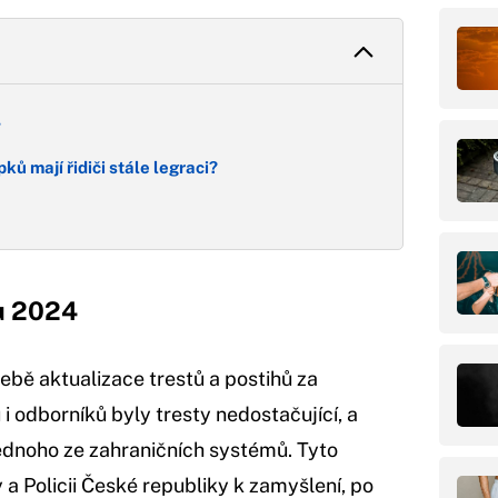
4
ků mají řidiči stále legraci?
u 2024
třebě aktualizace trestů a postihů za
 odborníků byly tresty nedostačující, a
ednoho ze zahraničních systémů. Tyto
a Policii České republiky k zamyšlení, po