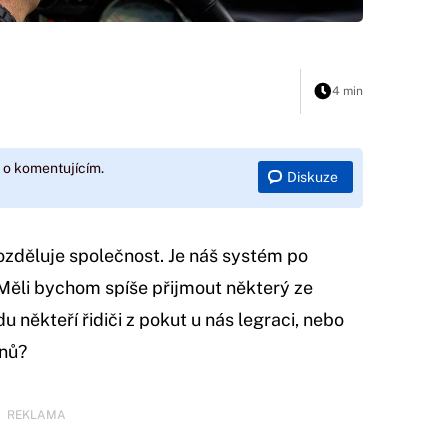
4 min
 o komentujícím.
Diskuze
rozděluje společnost. Je náš systém po
Měli bychom spíše přijmout některý ze
 někteří řidiči z pokut u nás legraci, nebo
ánů?
REKLAMA