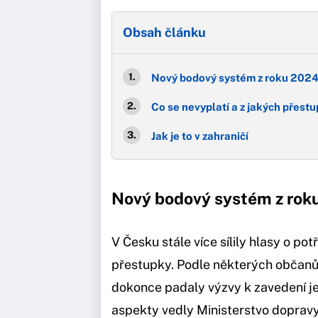
Obsah článku
Nový bodový systém z roku 202
Co se nevyplatí a z jakých přestup
Jak je to v zahraničí
Nový bodový systém z rok
V Česku stále více sílily hlasy o po
přestupky. Podle některých občanů i
dokonce padaly výzvy k zavedení j
aspekty vedly Ministerstvo dopravy 