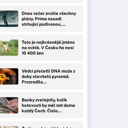
Dnes večer zrušte všechny
plány. Prima nasadí
strhující podívanou,…
Toto je nejkrásnější jméno
na světě. V Česku ho nosí
10 400 žen
Vědci přečetli DNA muže z
doby stavitelů pyramid.
Prozradila…
Banky zveřejnily, kolik
hotovosti by měl mít doma
každý Čech. Číslo…