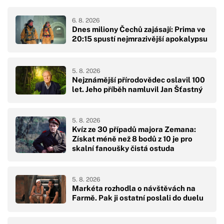
6. 8. 2026
Dnes miliony Čechů zajásají: Prima ve
20:15 spustí nejmrazivější apokalypsu
5. 8. 2026
Nejznámější přírodovědec oslavil 100
let. Jeho příběh namluvil Jan Šťastný
5. 8. 2026
Kvíz ze 30 případů majora Zemana:
Získat méně než 8 bodů z 10 je pro
skalní fanoušky čistá ostuda
5. 8. 2026
Markéta rozhodla o návštěvách na
Farmě. Pak ji ostatní poslali do duelu