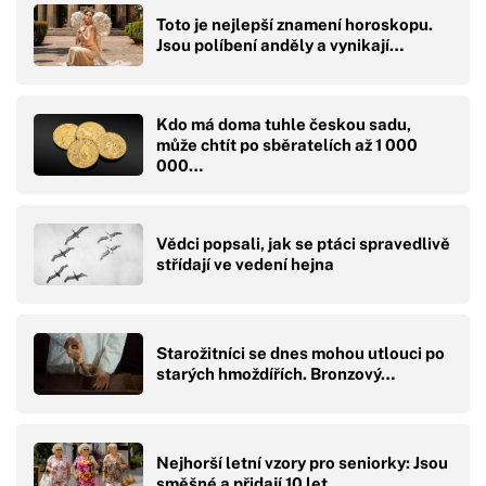
Toto je nejlepší znamení horoskopu.
Jsou políbení anděly a vynikají…
Kdo má doma tuhle českou sadu,
může chtít po sběratelích až 1 000
000…
Vědci popsali, jak se ptáci spravedlivě
střídají ve vedení hejna
Starožitníci se dnes mohou utlouci po
starých hmoždířích. Bronzový…
Nejhorší letní vzory pro seniorky: Jsou
směšné a přidají 10 let…