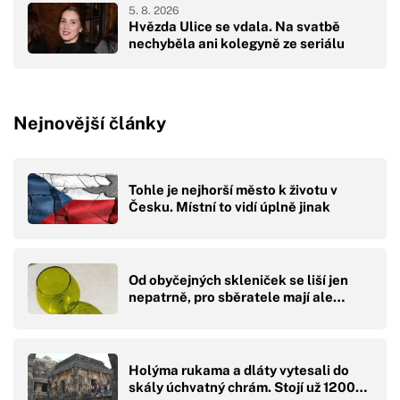
5. 8. 2026
Hvězda Ulice se vdala. Na svatbě
nechyběla ani kolegyně ze seriálu
Nejnovější články
Tohle je nejhorší město k životu v
Česku. Místní to vidí úplně jinak
Od obyčejných skleniček se liší jen
nepatrně, pro sběratele mají ale…
Holýma rukama a dláty vytesali do
skály úchvatný chrám. Stojí už 1200…