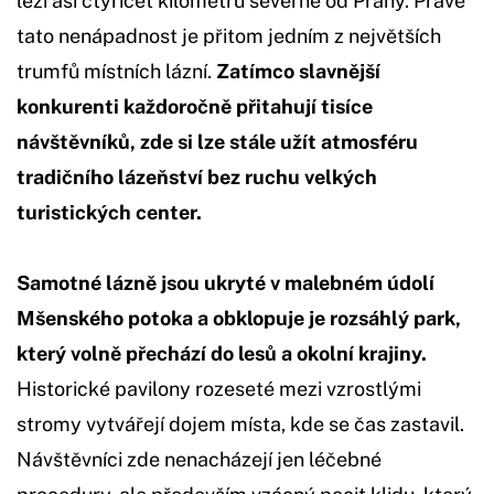
leží asi čtyřicet kilometrů severně od Prahy. Právě
tato nenápadnost je přitom jedním z největších
trumfů místních lázní.
Zatímco slavnější
konkurenti každoročně přitahují tisíce
návštěvníků, zde si lze stále užít atmosféru
tradičního lázeňství bez ruchu velkých
turistických center.
Samotné lázně jsou ukryté v malebném údolí
Mšenského potoka a obklopuje je rozsáhlý park,
který volně přechází do lesů a okolní krajiny.
Historické pavilony rozeseté mezi vzrostlými
stromy vytvářejí dojem místa, kde se čas zastavil.
Návštěvníci zde nenacházejí jen léčebné