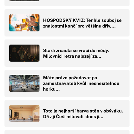
HOSPODSKÝ KVÍZ: Tenhle souboj se
znalostmi končí pro většinu dřív,…
Stará zrcadla se vrací do módy.
Milovníci retra nabízejí za…
Máte právo požadovat po
zaměstnavateli kvůli nesnesitelnou
horku…
Toto je nejhorší barva stěn v obýváku.
Dřív ji Češi milovali, dnes ji…