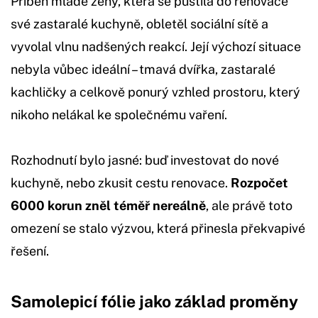
Příběh mladé ženy, která se pustila do renovace
své zastaralé kuchyně, obletěl sociální sítě a
vyvolal vlnu nadšených reakcí. Její výchozí situace
nebyla vůbec ideální – tmavá dvířka, zastaralé
kachličky a celkově ponurý vzhled prostoru, který
nikoho nelákal ke společnému vaření.
Rozhodnutí bylo jasné: buď investovat do nové
kuchyně, nebo zkusit cestu renovace.
Rozpočet
6000 korun zněl téměř nereálně
, ale právě toto
omezení se stalo výzvou, která přinesla překvapivé
řešení.
Samolepicí fólie jako základ proměny