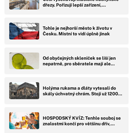
dřezy. Pořizují lepší zařízení,…
Tohle je nejhorší město k životu v
Česku. Místní to vidí úplně jinak
Od obyčejných skleniček se liší jen
nepatrně, pro sběratele mají ale…
Holýma rukama a dláty vytesali do
skály úchvatný chrám. Stojí už 1200…
HOSPODSKÝ KVÍZ: Tenhle souboj se
znalostmi končí pro většinu dřív,…