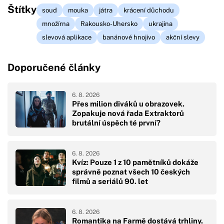
Štítky
soud
mouka
játra
krácení důchodu
množírna
Rakousko-Uhersko
ukrajina
slevová aplikace
banánové hnojivo
akční slevy
Doporučené články
6. 8. 2026
Přes milion diváků u obrazovek.
Zopakuje nová řada Extraktorů
brutální úspěch té první?
6. 8. 2026
Kvíz: Pouze 1 z 10 pamětníků dokáže
správně poznat všech 10 českých
filmů a seriálů 90. let
6. 8. 2026
Romantika na Farmě dostává trhliny.