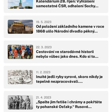
Kalendárium 28. říjen: Vyhlášení
samostatné ČSR, odhalení Sochy…
19. 5. 2023
Od položení základního kamene v roce
1868 ušlo Národní divadlo pěkný…
22. 3. 2023
Cestování ve starodávné historii
nebylo vůbec jako dnes. Kdo si to…
11. 2. 2023
Inuité jedli ryby syrové, skoro nikdy je
tepelně nezpracovávali.…
21. 4. 2023
„Spalte jim fetiše i chrámy a pokřtěte
ty pohanské Osťaky.“ Rusové…