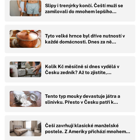
Slipy i trenýrky končí. Čeští muži se
zamilovali do mnohem lepšího…
Tyto velké hrnce byl dříve nutností v
každé domácnosti. Dnes za ně…
Kolik Kč měsíčně si dnes vydělá v
Česku zedník? Až to zjistíte,…
Tento typ mouky devastuje játra a
slinivku. Přesto v Česku patří k…
Češi zavrhují klasické manželské
postele. Z Ameriky přichází mnohem…