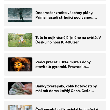
Dnes večer zrušte všechny plány.
Prima nasadí strhující podívanou,…
Toto je nejkrásnější jméno na světě. V
Česku ho nosí 10 400 žen
Vědci přečetli DNA muže z doby
stavitelů pyramid. Prozradila…
Banky zveřejnily, kolik hotovosti by
měl mít doma každý Čech. Číslo…
Češi vysekávají klasické kuchyňské