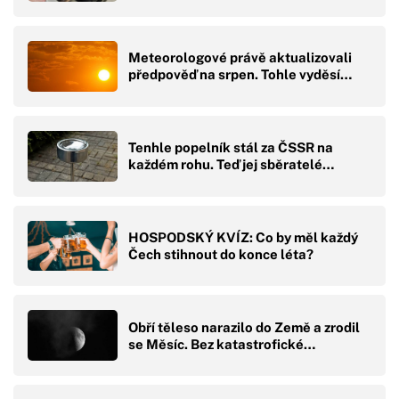
Meteorologové právě aktualizovali
předpověď na srpen. Tohle vyděsí…
Tenhle popelník stál za ČSSR na
každém rohu. Teď jej sběratelé…
HOSPODSKÝ KVÍZ: Co by měl každý
Čech stihnout do konce léta?
Obří těleso narazilo do Země a zrodil
se Měsíc. Bez katastrofické…