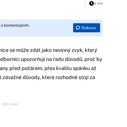
4 min
 o komentujícím.
Diskuze
ice se může zdát jako nevinný zvyk, který
 odborníci upozorňují na řadu důvodů, proč by
rany před požárem, přes kvalitu spánku až
ě závažné důvody, které rozhodně stojí za
REKLAMA