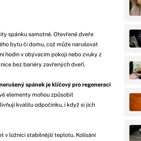
lity spánku samotné. Otevřené dveře
lého bytu či domu, což může narušovat
ání hodin v obývacím pokoji nebo zvuky z
ožnice bez bariéry zavřených dveří.
nerušený spánek je klíčový pro regeneraci
šivé elementy mohou způsobit
vňují kvalitu odpočinku, i když si jich
v ložnici stabilnější teplotu. Kolísání