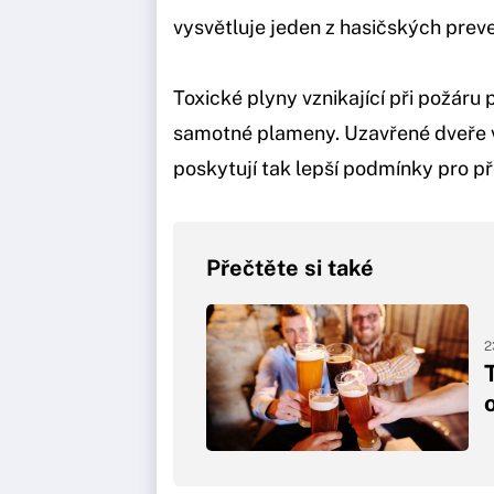
vysvětluje jeden z hasičských preve
Toxické plyny vznikající při požáru
samotné plameny. Uzavřené dveře výr
poskytují tak lepší podmínky pro pře
Přečtěte si také
2