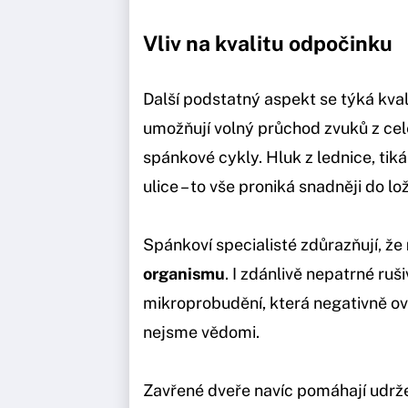
Vliv na kvalitu odpočinku
Další podstatný aspekt se týká kva
umožňují volný průchod zvuků z ce
spánkové cykly. Hluk z lednice, tik
ulice – to vše proniká snadněji do l
Spánkoví specialisté zdůrazňují, že
organismu
. I zdánlivě nepatrné ru
mikroprobudění, která negativně ovli
nejsme vědomi.
Zavřené dveře navíc pomáhají udržet 