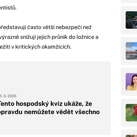
ntistů.
 představují často větší nebezpečí než
azně snižují jejich průnik do ložnice a
žití v kritických okamžicích.
3. 6. 2026
Tento hospodský kvíz ukáže, že
opravdu nemůžete vědět všechno