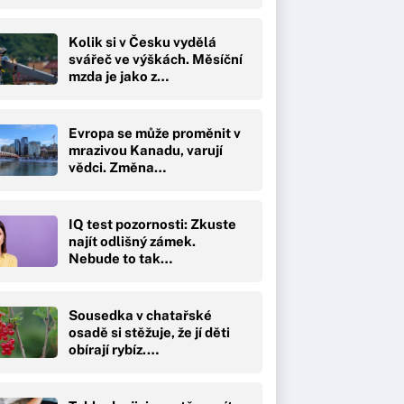
Kolik si v Česku vydělá
svářeč ve výškách. Měsíční
mzda je jako z…
Evropa se může proměnit v
mrazivou Kanadu, varují
vědci. Změna…
IQ test pozornosti: Zkuste
najít odlišný zámek.
Nebude to tak…
Sousedka v chatařské
osadě si stěžuje, že jí děti
obírají rybíz.…