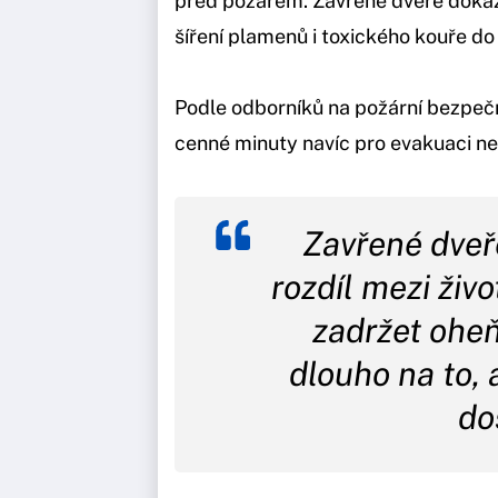
před požárem. Zavřené dveře dokáž
šíření plamenů i toxického kouře do 
Podle odborníků na požární bezpeč
cenné minuty navíc pro evakuaci ne
Zavřené dve
rozdíl mezi živ
zadržet oheň
dlouho na to, 
do