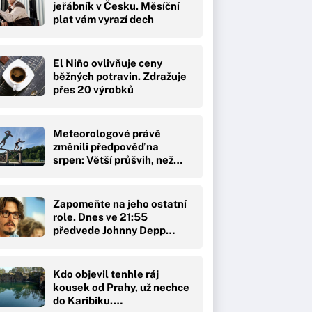
jeřábník v Česku. Měsíční
plat vám vyrazí dech
El Niño ovlivňuje ceny
běžných potravin. Zdražuje
přes 20 výrobků
Meteorologové právě
změnili předpověď na
srpen: Větší průšvih, než…
Zapomeňte na jeho ostatní
role. Dnes ve 21:55
předvede Johnny Depp…
Kdo objevil tenhle ráj
kousek od Prahy, už nechce
do Karibiku.…