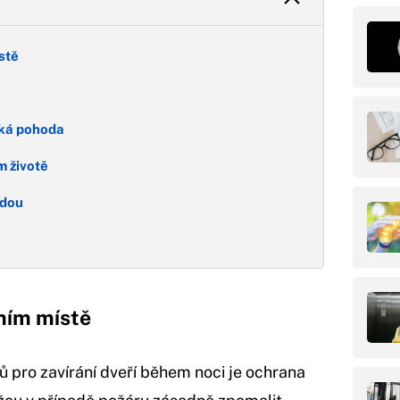
stě
cká pohoda
m životě
odou
ním místě
 pro zavírání dveří během noci je ochrana