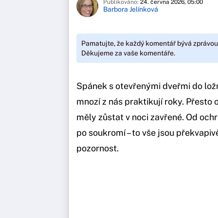
Publikováno:
24. června 2026, 05:00
Barbora Jelínková
Pamatujte, že každý komentář bývá zprávou
Děkujeme za vaše komentáře.
Spánek s otevřenými dveřmi do ložn
mnozí z nás praktikují roky. Přesto
měly zůstat v noci zavřené. Od och
po soukromí – to vše jsou překvapiv
pozornost.