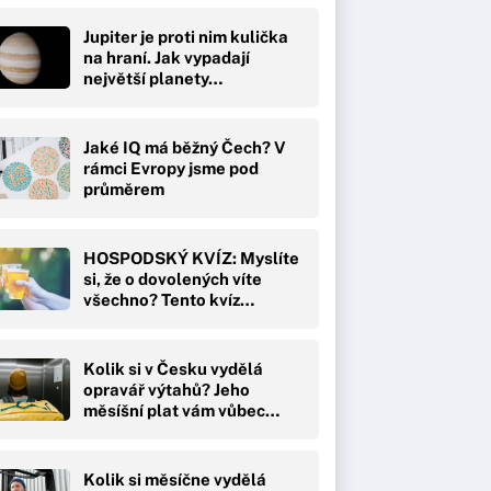
Jupiter je proti nim kulička
na hraní. Jak vypadají
největší planety…
Jaké IQ má běžný Čech? V
rámci Evropy jsme pod
průměrem
HOSPODSKÝ KVÍZ: Myslíte
si, že o dovolených víte
všechno? Tento kvíz…
Kolik si v Česku vydělá
opravář výtahů? Jeho
měsíšní plat vám vůbec…
Kolik si měsíčne vydělá