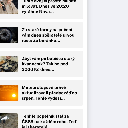
Tuhle dvojici prostě musíte
milovat. Dnes ve 20:20
vytáhne Nova…
Za staré formy na pečení
vám dnes sběratelé urvou
ruce: Za beránka…
Zbyl vám po babičce starý
lívanečník? Tak ho pod
3000 Kč dnes…
Meteorologové právě
aktualizovali předpověď na
srpen. Tohle vyděsí…
Tenhle popelník stál za
ČSSR na každém rohu. Teď
jej sběratelé…