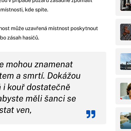
ou v případě požáru zásadně zpomalit
místnosti, kde spíte.
nost může uzavřená místnost poskytnout
bo zásah hasičů.
ře mohou znamenat
otem a smrtí. Dokážou
 i kouř dostatečně
abyste měli šanci se
stat ven,