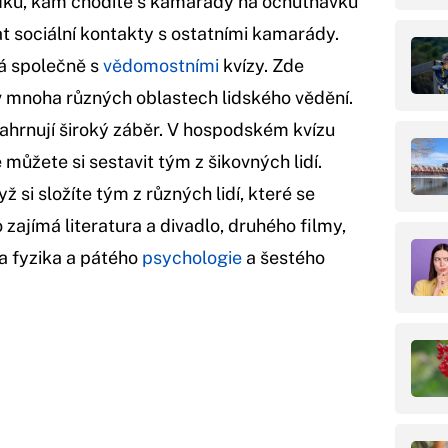
ku, kam chodíte s kamarády na ochutnávku
t sociální kontakty s ostatními kamarády.
dá společně s
vědomostními
kvízy. Zde
v mnoha různých oblastech lidského vědění.
zahrnují široký záběr. V hospodském kvízu
můžete si sestavit tým z šikovných lidí.
 si složíte tým z různých lidí, které se
o zajímá literatura a divadlo, druhého filmy,
a fyzika a pátého
psychologie
a šestého