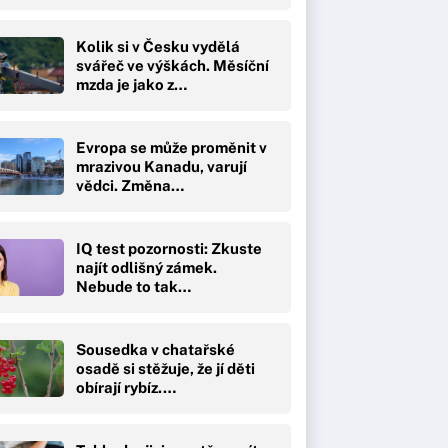
Kolik si v Česku vydělá
svářeč ve výškách. Měsíční
mzda je jako z…
Evropa se může proměnit v
mrazivou Kanadu, varují
vědci. Změna…
IQ test pozornosti: Zkuste
najít odlišný zámek.
Nebude to tak…
Sousedka v chatařské
osadě si stěžuje, že jí děti
obírají rybíz.…