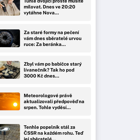
Tuhle dvojici prostě musíte
milovat. Dnes ve 20:20
vytáhne Nova…
Za staré formy na pečení
vám dnes sběratelé urvou
ruce: Za beránka…
Zbyl vám po babičce starý
lívanečník? Tak ho pod
3000 Kč dnes…
Meteorologové právě
aktualizovali předpověď na
srpen. Tohle vyděsí…
Tenhle popelník stál za
ČSSR na každém rohu. Teď
jej sběratelé…