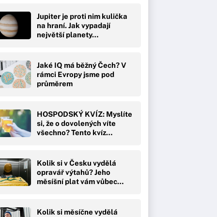
Jupiter je proti nim kulička
na hraní. Jak vypadají
největší planety…
Jaké IQ má běžný Čech? V
rámci Evropy jsme pod
průměrem
HOSPODSKÝ KVÍZ: Myslíte
si, že o dovolených víte
všechno? Tento kvíz…
Kolik si v Česku vydělá
opravář výtahů? Jeho
měsíšní plat vám vůbec…
Kolik si měsíčne vydělá