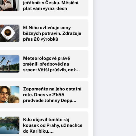
jeřábník v Česku. Měsíční
plat vám vyrazí dech
El Niño ovlivňuje ceny
běžných potravin. Zdražuje
přes 20 výrobků
Meteorologové právě
změnili předpověď na
srpen: Větší průšvih, než…
Zapomeňte na jeho ostatní
role. Dnes ve 21:55
předvede Johnny Depp…
Kdo objevil tenhle ráj
kousek od Prahy, už nechce
do Karibiku.…