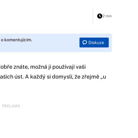
2 min
 o komentujícím.
Diskuze
obře znáte, možná ji používají vaši
ašich úst. A každý si domyslí, že zřejmě „u
REKLAMA