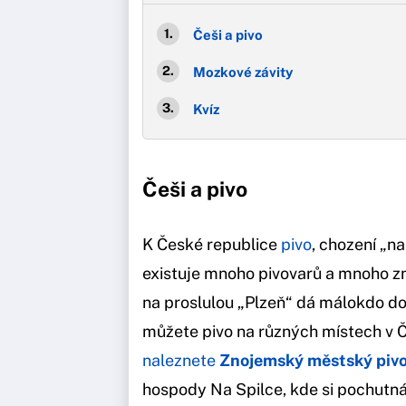
Češi a pivo
Mozkové závity
Kvíz
Češi a pivo
K České republice
pivo
, chození „na
existuje mnoho pivovarů a mnoho zn
na proslulou „Plzeň“ dá málokdo do
můžete pivo na různých místech v Č
naleznete
Znojemský městský pivo
hospody Na Spilce, kde si pochutn