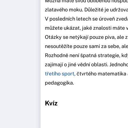
Možná máte svou oblíbenou hospůd
zlatavého moku. Důležité je udržova
V posledních letech se úroveň zve
můžete ukázat, jaké znalosti máte 
Otázky se netýkají pouze piva, ale 
nesoutěžíte pouze sami za sebe, ale 
Rozhodně není špatná strategie, když
zajímají o jiné vědní oblasti. Jednoh
třetího sport,
čtvrtého matematika 
pedagogika.
Kvíz