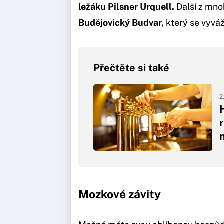
ležáku Pilsner Urquell.
Další z mno
Budějovický Budvar,
který se vyváž
Přečtěte si také
2
Mozkové závity