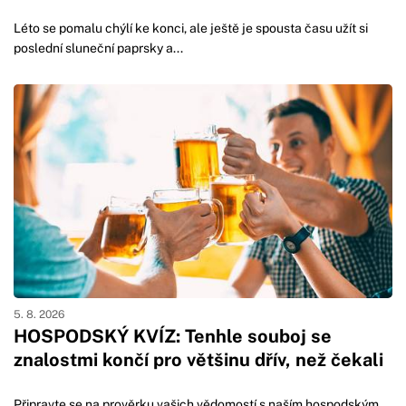
Léto se pomalu chýlí ke konci, ale ještě je spousta času užít si
poslední sluneční paprsky a...
5. 8. 2026
HOSPODSKÝ KVÍZ: Tenhle souboj se
znalostmi končí pro většinu dřív, než čekali
Připravte se na prověrku vašich vědomostí s naším hospodským