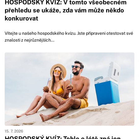
HOSPODSKÝ KVÍZ: V tomto všeobecném
přehledu se ukáže, zda vám může někdo
konkurovat
Vítejte u našeho hospodského kvízu. Jste připraveni otestovat své
znalosti z nejrůznějších...
15. 7. 2026
HOSPODSKÝ KVÍZ: Tohle o létě zná jen