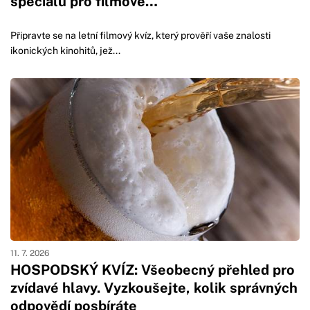
speciálu pro filmové…
Připravte se na letní filmový kvíz, který prověří vaše znalosti
ikonických kinohitů, jež...
11. 7. 2026
HOSPODSKÝ KVÍZ: Všeobecný přehled pro
zvídavé hlavy. Vyzkoušejte, kolik správných
odpovědí posbíráte