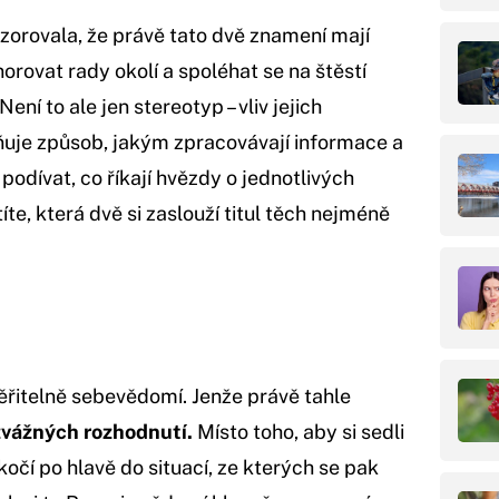
ozorovala, že právě tato dvě znamení mají
orovat rady okolí a spoléhat se na štěstí
ení to ale jen stereotyp – vliv jejich
ňuje způsob, jakým zpracovávají informace a
podívat, co říkají hvězdy o jednotlivých
íte, která dvě si zaslouží titul těch nejméně
věřitelně sebevědomí. Jenže právě tahle
zvážných rozhodnutí.
Místo toho, aby si sedli
kočí po hlavě do situací, ze kterých se pak