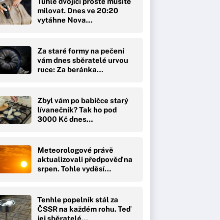
Tuhle dvojici prostě musíte
milovat. Dnes ve 20:20
vytáhne Nova…
Za staré formy na pečení
vám dnes sběratelé urvou
ruce: Za beránka…
Zbyl vám po babičce starý
lívanečník? Tak ho pod
3000 Kč dnes…
Meteorologové právě
aktualizovali předpověď na
srpen. Tohle vyděsí…
Tenhle popelník stál za
ČSSR na každém rohu. Teď
jej sběratelé…