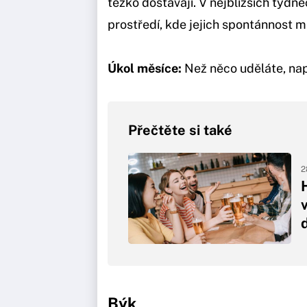
těžko dostávají. V nejbližších týdn
prostředí, kde jejich spontánnost m
Úkol měsíce:
Než něco uděláte, nap
Přečtěte si také
2
Býk