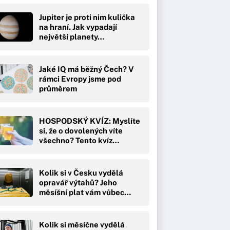
Jupiter je proti nim kulička
na hraní. Jak vypadají
největší planety…
Jaké IQ má běžný Čech? V
rámci Evropy jsme pod
průměrem
HOSPODSKÝ KVÍZ: Myslíte
si, že o dovolených víte
všechno? Tento kvíz…
Kolik si v Česku vydělá
opravář výtahů? Jeho
měsíšní plat vám vůbec…
Kolik si měsíčne vydělá