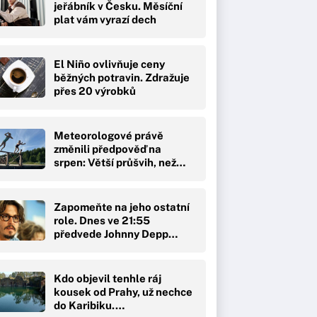
jeřábník v Česku. Měsíční
plat vám vyrazí dech
El Niño ovlivňuje ceny
běžných potravin. Zdražuje
přes 20 výrobků
Meteorologové právě
změnili předpověď na
srpen: Větší průšvih, než…
Zapomeňte na jeho ostatní
role. Dnes ve 21:55
předvede Johnny Depp…
Kdo objevil tenhle ráj
kousek od Prahy, už nechce
do Karibiku.…