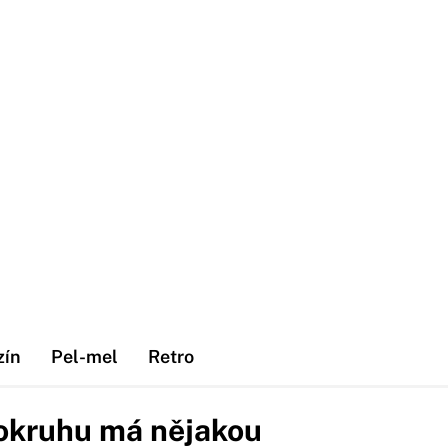
zín
Pel-mel
Retro
okruhu má nějakou