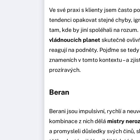
Ve své praxi s klienty jsem často p
tendenci opakovat stejné chyby, ign
tam, kde by jiní spoléhali na rozum. N
vládnoucích planet
skutečně ovliv
reagují na podněty. Pojďme se tedy 
znameních v tomto kontextu – a zjist
prozíravých.
Beran
Berani jsou impulsivní, rychlí a neu
kombinace z nich dělá
mistry nero
a promysleli důsledky svých činů, s