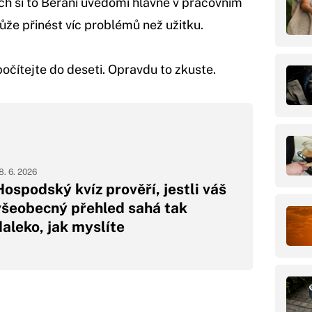
ech si to Berani uvědomí hlavně v pracovním
ůže přinést víc problémů než užitku.
očítejte do deseti. Opravdu to zkuste.
8. 6. 2026
Hospodský kvíz prověří, jestli váš
všeobecný přehled sahá tak
daleko, jak myslíte