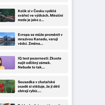
Kolik si v Česku vydělá
svářeč ve výškách. Měsíční
mzda je jako z…
Evropa se může proměnit v
mrazivou Kanadu, varují
vědci. Změna…
IQ test pozornosti: Zkuste
najít odlišný zámek.
Nebude to tak…
Sousedka v chatařské
osadě si stěžuje, že jí děti
obírají rybíz.…