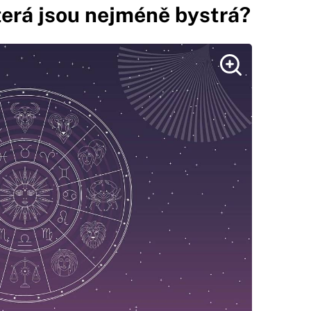
terá jsou nejméně bystrá?