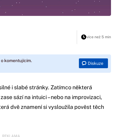
více než 5 min
 o komentujícím.
Diskuze
lné i slabé stránky. Zatímco některá
zase sází na intuici – nebo na improvizaci,
erá dvě znamení si vysloužila pověst těch
REKLAMA