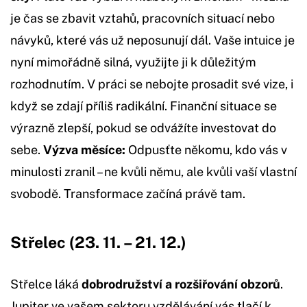
je čas se zbavit vztahů, pracovních situací nebo
návyků, které vás už neposunují dál. Vaše intuice je
nyní mimořádně silná, využijte ji k důležitým
rozhodnutím. V práci se nebojte prosadit své vize, i
když se zdají příliš radikální. Finanční situace se
výrazně zlepší, pokud se odvážíte investovat do
sebe.
Výzva měsíce:
Odpusťte někomu, kdo vás v
minulosti zranil – ne kvůli němu, ale kvůli vaší vlastní
svobodě. Transformace začíná právě tam.
Střelec (23. 11. – 21. 12.)
Střelce láká
dobrodružství a rozšiřování obzorů
.
Jupiter ve vašem sektoru vzdělávání vás tlačí k