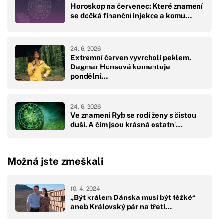
Horoskop na červenec: Které znamení
se dočká finanční injekce a komu…
24. 6. 2026
Extrémní červen vyvrcholí peklem.
Dagmar Honsová komentuje
pondělní…
24. 6. 2026
Ve znamení Ryb se rodí ženy s čistou
duší. A čím jsou krásná ostatní…
Možná jste zmeškali
10. 4. 2024
„Být králem Dánska musí být těžké“
aneb Královský pár na třetí…