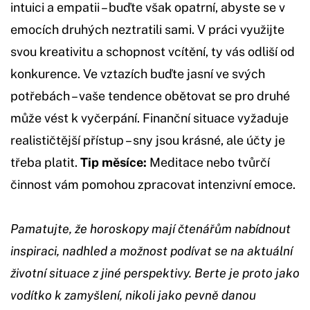
intuici a empatii – buďte však opatrní, abyste se v
emocích druhých neztratili sami. V práci využijte
svou kreativitu a schopnost vcítění, ty vás odliší od
konkurence. Ve vztazích buďte jasní ve svých
potřebách – vaše tendence obětovat se pro druhé
může vést k vyčerpání. Finanční situace vyžaduje
realističtější přístup – sny jsou krásné, ale účty je
třeba platit.
Tip měsíce:
Meditace nebo tvůrčí
činnost vám pomohou zpracovat intenzivní emoce.
Pamatujte, že horoskopy mají čtenářům nabídnout
inspiraci, nadhled a možnost podívat se na aktuální
životní situace z jiné perspektivy. Berte je proto jako
vodítko k zamyšlení, nikoli jako pevně danou