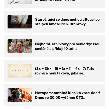
Starožitníci se dnes mohou utlouci po
starých hmoždířích. Bronzový…
Nejhorší letní vzory pro seniorky: Jsou
směšné a přidají 10 let…
(2x + 3)(x - 5) + (x + 1) = 4x - 7: Tato
rovnice není taková, jaká se…
Nezapomenutelná klasika vrací úder!
Dnes ve 20:00 vytáhne ČT2…