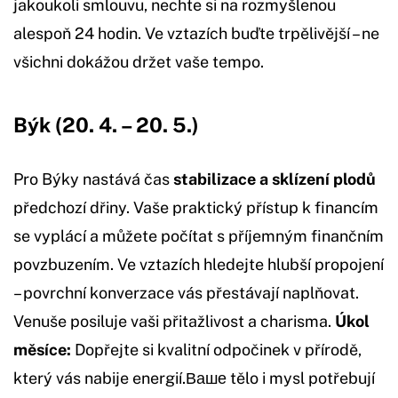
jakoukoli smlouvu, nechte si na rozmyšlenou
alespoň 24 hodin. Ve vztazích buďte trpělivější – ne
všichni dokážou držet vaše tempo.
Býk (20. 4. – 20. 5.)
Pro Býky nastává čas
stabilizace a sklízení plodů
předchozí dřiny. Vaše praktický přístup k financím
se vyplácí a můžete počítat s příjemným finančním
povzbuzením. Ve vztazích hledejte hlubší propojení
– povrchní konverzace vás přestávají naplňovat.
Venuše posiluje vaši přitažlivost a charisma.
Úkol
měsíce:
Dopřejte si kvalitní odpočinek v přírodě,
který vás nabije energií.Ваше tělo i mysl potřebují