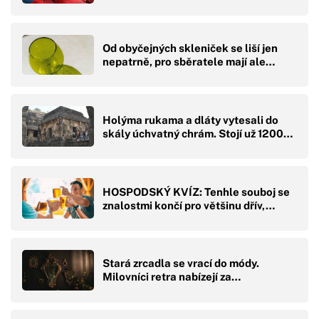
Od obyčejných skleniček se liší jen
nepatrně, pro sběratele mají ale…
Holýma rukama a dláty vytesali do
skály úchvatný chrám. Stojí už 1200…
HOSPODSKÝ KVÍZ: Tenhle souboj se
znalostmi končí pro většinu dřív,…
Stará zrcadla se vrací do módy.
Milovníci retra nabízejí za…