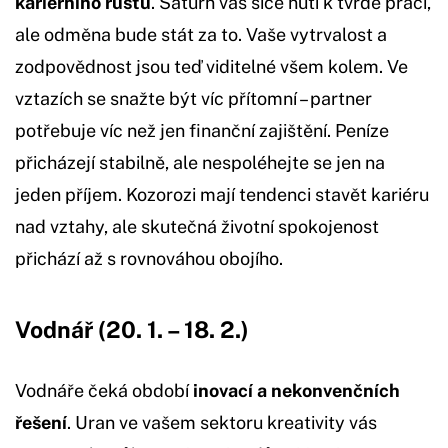
kariérního růstu
. Saturn vás sice nutí k tvrdé práci,
ale odměna bude stát za to. Vaše vytrvalost a
zodpovědnost jsou teď viditelné všem kolem. Ve
vztazích se snažte být víc přítomní – partner
potřebuje víc než jen finanční zajištění. Peníze
přicházejí stabilně, ale nespoléhejte se jen na
jeden příjem. Kozorozi mají tendenci stavět kariéru
nad vztahy, ale skutečná životní spokojenost
přichází až s rovnováhou obojího.
Vodnář (20. 1. – 18. 2.)
Vodnáře čeká období
inovací a nekonvenčních
řešení
. Uran ve vašem sektoru kreativity vás