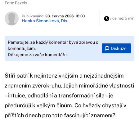
Foto: Pexels
Publikováno:
28. června 2026, 18:00
více než 5 min
Hanka Šimoníková, Dis.
Pamatujte, že každý komentář bývá zprávou o
Diskuze
komentujícím.
Děkujeme za vaše komentáře.
Štíři patří k nejintenzivnějším a nejzáhadnějším
znamením zvěrokruhu. Jejich mimořádné vlastnosti
– intuice, odhodlání a transformační síla – je
předurčují k velkým činům. Co hvězdy chystají v
příštích dnech pro toto fascinující znamení?
Začátek reklamy