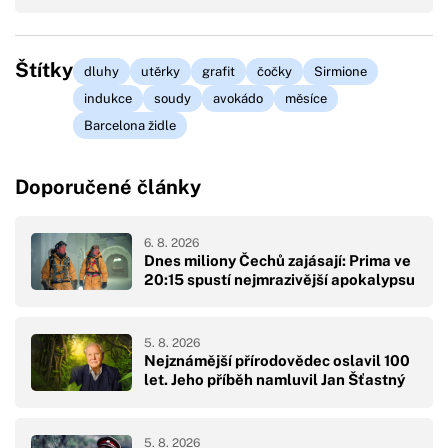
Štítky
dluhy
utěrky
grafit
čočky
Sirmione
indukce
soudy
avokádo
měsíce
Barcelona židle
Doporučené články
6. 8. 2026
Dnes miliony Čechů zajásají: Prima ve
20:15 spustí nejmrazivější apokalypsu
5. 8. 2026
Nejznámější přírodovědec oslavil 100
let. Jeho příběh namluvil Jan Šťastný
5. 8. 2026