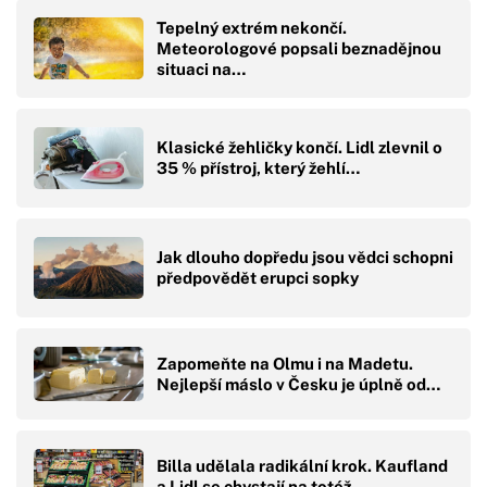
Tepelný extrém nekončí.
Meteorologové popsali beznadějnou
situaci na…
Klasické žehličky končí. Lidl zlevnil o
35 % přístroj, který žehlí…
Jak dlouho dopředu jsou vědci schopni
předpovědět erupci sopky
Zapomeňte na Olmu i na Madetu.
Nejlepší máslo v Česku je úplně od…
Billa udělala radikální krok. Kaufland
a Lidl se chystají na totéž