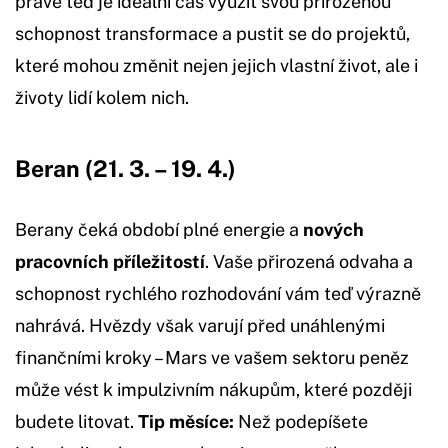
právě teď je ideální čas využít svou přirozenou
schopnost transformace a pustit se do projektů,
které mohou změnit nejen jejich vlastní život, ale i
životy lidí kolem nich.
Beran (21. 3. – 19. 4.)
Berany čeká období plné energie a
nových
pracovních příležitostí
. Vaše přirozená odvaha a
schopnost rychlého rozhodování vám teď výrazně
nahrává. Hvězdy však varují před unáhlenými
finančními kroky – Mars ve vašem sektoru peněz
může vést k impulzivním nákupům, které později
budete litovat.
Tip měsíce:
Než podepíšete