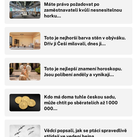
Máte právo požadovat po
zaměstnavateli kvůli nesnesitelnou
horku…
Toto je nejhorší barva stěn v obýváku.
Dřív ji Češi milovali, dnes ji…
Toto je nejlepší znamení horoskopu.
Jsou políbení anděly a vynikají…
Kdo má doma tuhle českou sadu,
může chtít po sběratelích až 1 000
000…
Vědci popsali, jak se ptáci spravedlivě
střídají ve vedení hejna