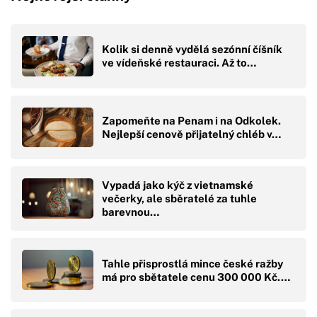
Kolik si denně vydělá sezónní číšník
ve vídeňské restauraci. Až to…
Zapomeňte na Penam i na Odkolek.
Nejlepší cenově přijatelný chléb v…
Vypadá jako kýč z vietnamské
večerky, ale sběratelé za tuhle
barevnou…
Tahle přisprostlá mince české ražby
má pro sbětatele cenu 300 000 Kč.…