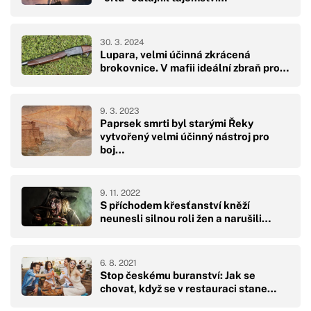
30. 3. 2024
Lupara, velmi účinná zkrácená
brokovnice. V mafii ideální zbraň pro…
9. 3. 2023
Paprsek smrti byl starými Řeky
vytvořený velmi účinný nástroj pro
boj…
9. 11. 2022
S příchodem křesťanství kněží
neunesli silnou roli žen a narušili…
6. 8. 2021
Stop českému buranství: Jak se
chovat, když se v restauraci stane…