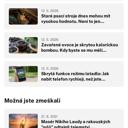
12. 5. 2026
Staré psací stroje dnes mohou mít
vysokou hodnotu. Není to jen…
12. 5. 2026
Zavařené ovoce je skrytou kalorickou
bombou. Kdy byste se mu měli…
12. 5. 2026
Skrytá funkce režimu letadlo: Jak
nabít telefon rychleji, než jste…
Možná jste zmeškali
21. 8. 2021
Masér Nikiho Laudy a rakouských
"orlů" odtajnil tajemství…