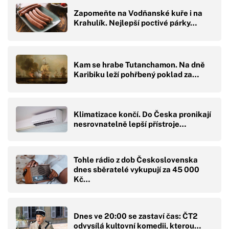
Zapomeňte na Vodňanské kuře i na
Krahulík. Nejlepší poctivé párky…
Kam se hrabe Tutanchamon. Na dně
Karibiku leží pohřbený poklad za…
Klimatizace končí. Do Česka pronikají
nesrovnatelně lepší přístroje…
Tohle rádio z dob Československa
dnes sběratelé vykupují za 45 000
Kč…
Dnes ve 20:00 se zastaví čas: ČT2
odvysílá kultovní komedii, kterou…