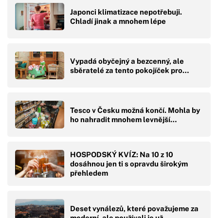
Japonci klimatizace nepotřebuji.
Chladí jinak a mnohem lépe
Vypadá obyčejný a bezcenný, ale
sběratelé za tento pokojíček pro…
Tesco v Česku možná končí. Mohla by
ho nahradit mnohem levnější…
HOSPODSKÝ KVÍZ: Na 10 z 10
dosáhnou jen ti s opravdu širokým
přehledem
Deset vynálezů, které považujeme za
moderní, ale používali je už…