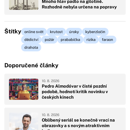
Mnoho hlav padlo na gilotině.
Rozhodně nebyla určena na popravy
Štítky
online svět
krutost
úroky
kyberzločin
dědictví
požár
prababička
rizika
faraon
drahota
Doporučené články
10. 8. 2026
Pedro Almodóvar v čisté pozdní
podobě, hodnotí kritik novinku v
českých kinech
10. 8. 2026
Oblíbený seriál se konečně vrací na
obrazovky a s novým atraktivním