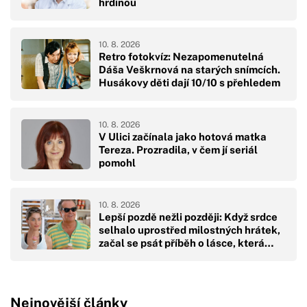
hrdinou
10. 8. 2026
Retro fotokvíz: Nezapomenutelná
Dáša Veškrnová na starých snímcích.
Husákovy děti dají 10/10 s přehledem
10. 8. 2026
V Ulici začínala jako hotová matka
Tereza. Prozradila, v čem jí seriál
pomohl
10. 8. 2026
Lepší pozdě nežli později: Když srdce
selhalo uprostřed milostných hrátek,
začal se psát příběh o lásce, která
měla přijít o dvacet let dříve
Nejnovější články