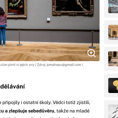
m plnit si jejich sny | Zdroj:
jomahepu@gmail.com
/
zdělávání
připojily i ostatní školy. Vědci totiž zjistili,
tu a zlepšuje sebedůvěru
, takže na mladé