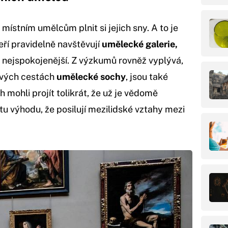
stním umělcům plnit si jejich sny. A to je
teří pravidelně navštěvují
umělecké galerie,
ti nejspokojenější. Z výzkumů rovněž vyplývá,
 svých cestách
umělecké sochy
, jsou také
 mohli projít tolikrát, že už je vědomě
 tu výhodu, že posilují mezilidské vztahy mezi