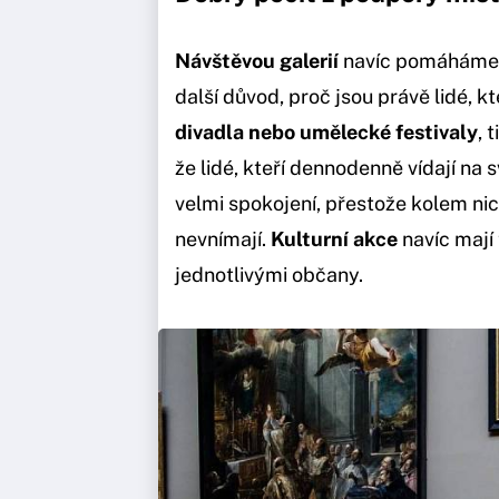
Návštěvou galerií
navíc pomáháme mí
další důvod, proč jsou právě lidé, k
divadla nebo umělecké festivaly
, 
že lidé, kteří dennodenně vídají na
velmi spokojení, přestože kolem nich
nevnímají.
Kulturní akce
navíc mají
jednotlivými občany.