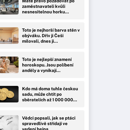
Máte právo požadovat po
zaměstnavateli kvůli
nesnesitelnou horku…
Toto je nejhorší barva stěn v
obýváku. Dřív ji Češi
milovali, dnes ji…
Toto je nejlepší znamení
horoskopu. Jsou políbení
anděly a vynikají…
Kdo má doma tuhle českou
sadu, může chtít po
sběratelích až 1 000 000…
Vědci popsali, jak se ptáci
spravedlivě střídají ve
vedení hejna