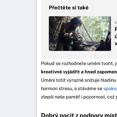
Přečtěte si také
5
Pokud se rozhodnete umění tvořit, je
kreativně vyjádřit a hned zapom
Umění totiž výrazně snižuje hladinu
hormon stresu, a stáváme se
spoko
zlepší naše paměť i pozornost, což 
Dobrý pocit z podpory mís