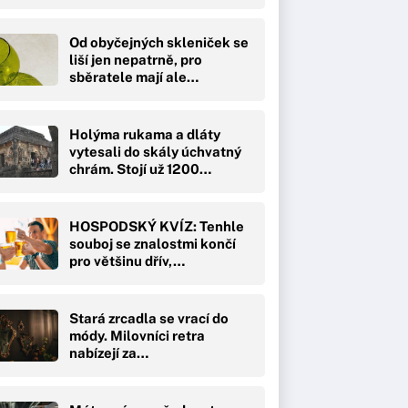
Od obyčejných skleniček se
liší jen nepatrně, pro
sběratele mají ale…
Holýma rukama a dláty
vytesali do skály úchvatný
chrám. Stojí už 1200…
HOSPODSKÝ KVÍZ: Tenhle
souboj se znalostmi končí
pro většinu dřív,…
Stará zrcadla se vrací do
módy. Milovníci retra
nabízejí za…