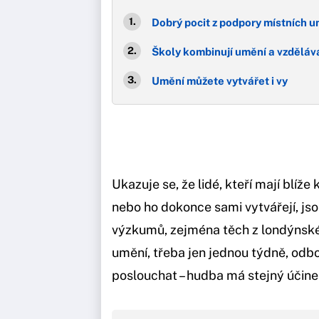
Dobrý pocit z podpory místních 
Školy kombinují umění a vzděláv
Umění můžete vytvářet i vy
Ukazuje se, že lidé, kteří mají blíže
nebo ho dokonce sami vytvářejí, jsou
výzkumů, zejména těch z londýnské
umění, třeba jen jednou týdně, odb
poslouchat – hudba má stejný účinek