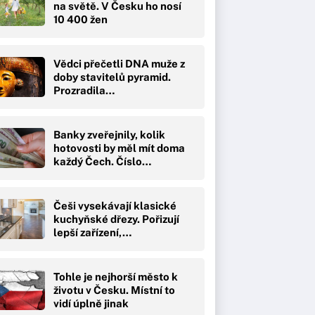
na světě. V Česku ho nosí
10 400 žen
Vědci přečetli DNA muže z
doby stavitelů pyramid.
Prozradila…
Banky zveřejnily, kolik
hotovosti by měl mít doma
každý Čech. Číslo…
Češi vysekávají klasické
kuchyňské dřezy. Pořizují
lepší zařízení,…
Tohle je nejhorší město k
životu v Česku. Místní to
vidí úplně jinak