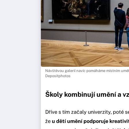
Návštěvou galerií navíc pomáháme místním umělců
Depositphotos
Školy kombinují umění a v
Dříve s tím začaly univerzity, poté se 
že
u dětí umění podporuje kreativi