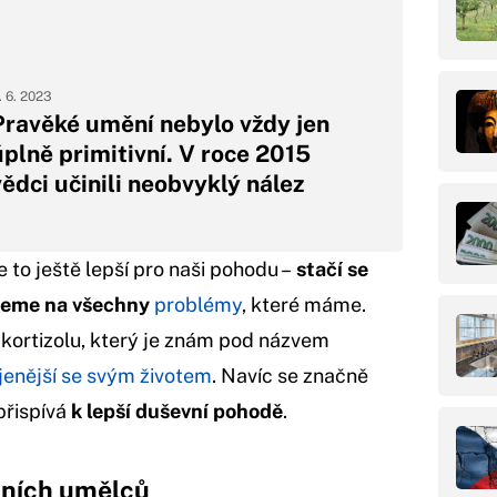
. 6. 2023
Pravěké umění nebylo vždy jen
úplně primitivní. V roce 2015
vědci učinili neobvyklý nález
 to ještě lepší pro naši pohodu –
stačí se
eneme na všechny
problémy
, které máme.
 kortizolu, který je znám pod názvem
jenější se svým životem
. Navíc se značně
přispívá
k lepší duševní pohodě
.
tních umělců