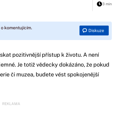
3 min
 o komentujícím.
Diskuze
t pozitivnější přístup k životu. A není
íjemné. Je totiž vědecky dokázáno, že pokud
erie či muzea, budete vést spokojenější
REKLAMA