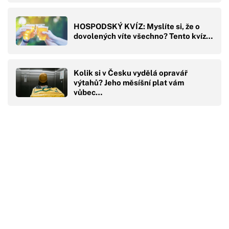
HOSPODSKÝ KVÍZ: Myslíte si, že o
dovolených víte všechno? Tento kvíz…
Kolik si v Česku vydělá opravář
výtahů? Jeho měsíšní plat vám
vůbec…