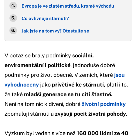
Evropa je ve zlatém středu, kromě východu
Co ovlivňuje stárnutí?
Jak jste na tom vy? Otestujte se
V potaz se braly podmínky
sociální,
enviromentální i politické
, jednoduše dobré
podmínky pro život obecně. V zemích, které
jsou
vyhodnoceny
jako
přívětivé ke stárnutí,
platí i to,
že také
mladší generace se tu cítí šťastné.
Není na tom nic k divení, dobré
životní podmínky
zpomalují stárnutí a
zvyšují pocit životní pohody.
Výzkum byl veden s více než
160 000 lidmi ze 40