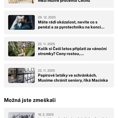
mezi mizivé procento Čechů
29. 12. 2025
Máte rádi okázalost, nevíte co s
penězi a za pyrotechniku na konci…
22. 11. 2025
Kolik si Češi letos připlatí za vánoční
stromky? Ceny rostou,…
22. 11. 2025
Papírové letáky ve schránkách.
Musíme chránit seniory, říká Macinka
Možná jste zmeškali
16. 2. 2023