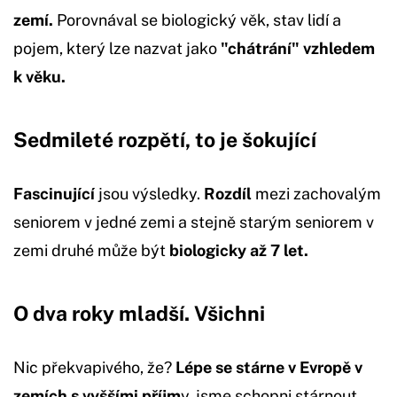
zemí.
Porovnával se biologický věk, stav lidí a
pojem, který lze nazvat jako
"chátrání" vzhledem
k věku.
Sedmileté rozpětí, to je šokující
Fascinující
jsou výsledky.
Rozdíl
mezi zachovalým
seniorem v jedné zemi a stejně starým seniorem v
zemi druhé může být
biologicky až 7 let.
O dva roky mladší. Všichni
Nic překvapivého, že?
Lépe se stárne v Evropě v
zemích s vyššími příjm
y, jsme schopni stárnout