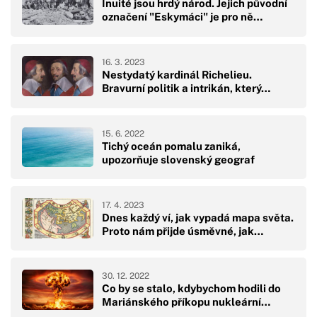
Inuité jsou hrdý národ. Jejich původní
označení "Eskymáci" je pro ně…
16. 3. 2023
Nestydatý kardinál Richelieu.
Bravurní politik a intrikán, který…
15. 6. 2022
Tichý oceán pomalu zaniká,
upozorňuje slovenský geograf
17. 4. 2023
Dnes každý ví, jak vypadá mapa světa.
Proto nám přijde úsměvné, jak…
30. 12. 2022
Co by se stalo, kdybychom hodili do
Mariánského příkopu nukleární…