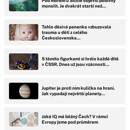
Pod mořem u Sicílie objevili podivný
monolit. Je dvakrát starší než…
Tahle děsivá panenka vzbuzovala
trauma u dětí z celého
Československa…
S těmito figurkami si hrálo každé dítě
v ČSSR. Dnes už jsou vzácností…
Jupiter je proti nim kulička na hraní.
Jak vypadají největší planety…
Jaké IQ má běžný Čech? V rámci
Evropy jsme pod průměrem