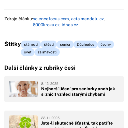
Zdroje článku:
sciencefocus.com
,
acta.mendelu.cz
,
6000kroku.cz
,
idnes.cz
Štítky
stárnutí
štěstí
senior
Důchodce
čechy
svět
zajímavosti
Další články z rubriky češi
8. 12. 2025
Nejhorší líčení pro seniorky aneb jak
si zničit vzhled starými chybami
22. 11. 2025
Jste-li skutečně šťastní, tak patříte