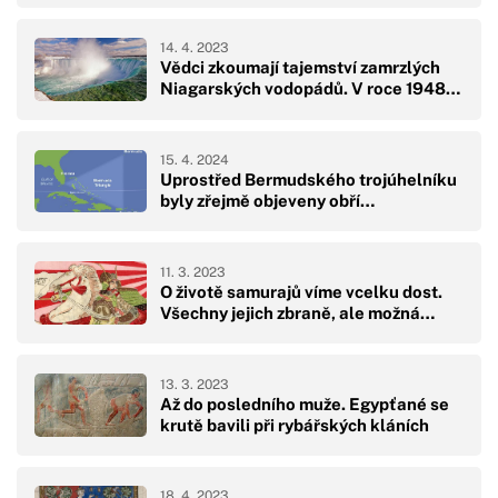
14. 4. 2023
Vědci zkoumají tajemství zamrzlých
Niagarských vodopádů. V roce 1948…
15. 4. 2024
Uprostřed Bermudského trojúhelníku
byly zřejmě objeveny obří…
11. 3. 2023
O životě samurajů víme vcelku dost.
Všechny jejich zbraně, ale možná…
13. 3. 2023
Až do posledního muže. Egypťané se
krutě bavili při rybářských kláních
18. 4. 2023