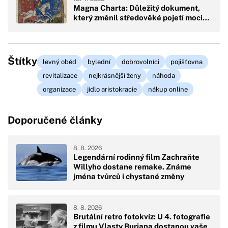
Magna Charta: Důležitý dokument,
který změnil středověké pojetí moci…
Štítky
levný oběd
bylední
dobrovolníci
pojišťovna
revitalizace
nejkrásnější ženy
náhoda
organizace
jídlo aristokracie
nákup online
Doporučené články
8. 8. 2026
Legendární rodinný film Zachraňte
Willyho dostane remake. Známe
jména tvůrců i chystané změny
8. 8. 2026
Brutální retro fotokvíz: U 4. fotografie
z filmu Vlasty Buriana dostanou vaše