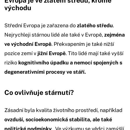
Evropa je ve zlatém středu, kromě
východu
Střední Evropa je zařazena do
zlatého středu
.
Nejrychleji stárnou lidé ale také v Evropě,
zejména
ve východní Evropě
. Překvapením je také nižší
pozice zemí v
jižní Evropě
. Tito lidé mají také vyšší
riziko
kognitivního úpadku a nemocí spojených s
degenerativními procesy ve stáří.
Co ovlivňuje stárnutí?
Zásadní byla kvalita životního prostředí, například
ovzduší, socioekonomická stabilita, ale také
politické podmínky
. Ve výzkumu se vědci zamýšlí