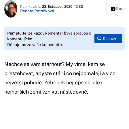
Publikováno:
23. listopadu 2025, 12:30
3 min
Renata Petříčková
Pamatujte, že každý komentář bývá zprávou o
Diskuze
komentujícím.
Děkujeme za vaše komentáře.
Nechce se vám stárnout? My víme, kam se
přestěhovat, abyste stárli co nejpomaleji a v co
největší pohodě. Žebříček nejlepších, ale i
nejhorších zemí vznikal následovně.
Začátek reklamy
Konec reklamy