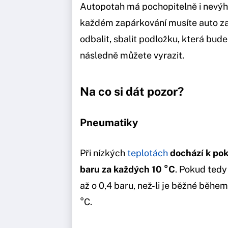
Autopotah má pochopitelně i nevýho
každém zapárkování musíte auto za
odbalit, sbalit podložku, která bu
následně můžete vyrazit.
Na co si dát pozor?
Pneumatiky
Při nízkých
teplotách
dochází k pok
baru za každých 10 °C
. Pokud tedy
až o 0,4 baru, než-li je běžné běhe
°C.