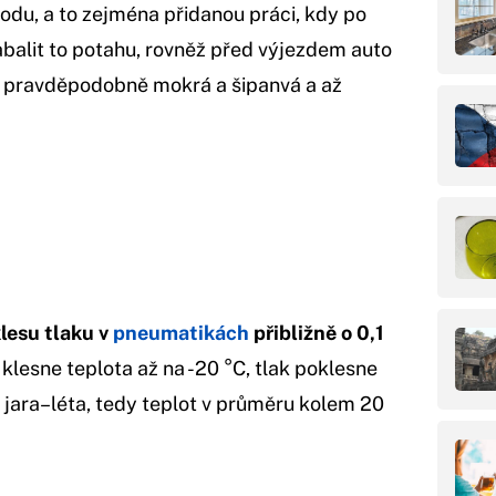
du, a to zejména přidanou práci, kdy po
balit to potahu, rovněž před výjezdem auto
de pravděpodobně mokrá a šipanvá a až
lesu tlaku v
pneumatikách
přibližně o 0,1
 klesne teplota až na -20 °C, tlak poklesne
m jara–léta, tedy teplot v průměru kolem 20