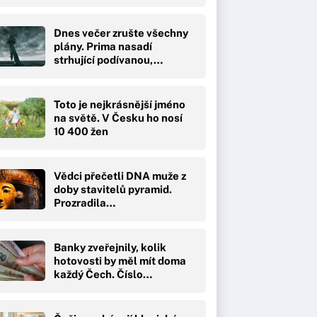
Dnes večer zrušte všechny
plány. Prima nasadí
strhující podívanou,…
Toto je nejkrásnější jméno
na světě. V Česku ho nosí
10 400 žen
Vědci přečetli DNA muže z
doby stavitelů pyramid.
Prozradila…
Banky zveřejnily, kolik
hotovosti by měl mít doma
každý Čech. Číslo…