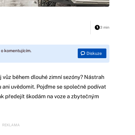
3 min
 o komentujícím.
Diskuze
vůj vůz během dlouhé zimní sezóny? Nástrah
vu ani uvědomit. Pojďme se společně podívat
a jak předejít škodám na voze a zbytečným
REKLAMA