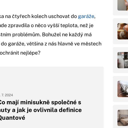
a na čtyřech kolech uschovat do
garáže
,
de zpravdila o něco vyšší teplota, než je
nostním problémům. Bohužel ne každý má
do garáže, většina z nás hlavně ve městech
ochránit nejlépe?
. 7. 2024
Co mají minisukně společné s
uty a jak je ovlivnila definice
Quantové