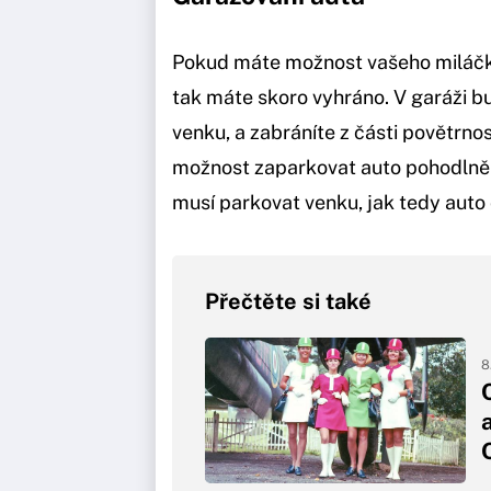
Pokud máte možnost vašeho miláčk
tak máte skoro vyhráno. V garáži bu
venku, a zabráníte z části povětr
možnost zaparkovat auto pohodlně 
musí parkovat venku, jak tedy auto 
Přečtěte si také
8
a