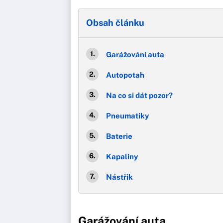
Obsah článku
Garážování auta
Autopotah
Na co si dát pozor?
Pneumatiky
Baterie
Kapaliny
Nástřik
Garážování auta