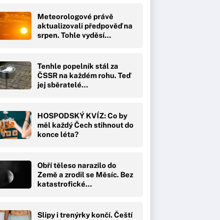
Meteorologové právě
aktualizovali předpověď na
srpen. Tohle vyděsí…
Tenhle popelník stál za
ČSSR na každém rohu. Teď
jej sběratelé…
HOSPODSKÝ KVÍZ: Co by
měl každý Čech stihnout do
konce léta?
Obří těleso narazilo do
Země a zrodil se Měsíc. Bez
katastrofické…
Slipy i trenýrky končí. Čeští