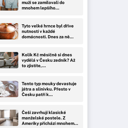
muži se zamilovali do
mnohem lepšího…
Tyto velké hrnce byl dříve
nutností v každé
domácnosti. Dnes za ně…
Kolik Kč měsíčně si dnes
vydělá v Česku zedník? Až
to zjistíte,…
Tento typ mouky devastuje
játra a slinivku. Přesto v
Česku patří k…
Češi zavrhují klasické
manželské postele. Z
Ameriky přichází mnohem…