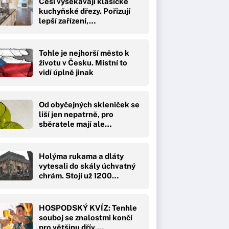
Češi vysekávají klasické
kuchyňské dřezy. Pořizují
lepší zařízení,…
Tohle je nejhorší město k
životu v Česku. Místní to
vidí úplně jinak
Od obyčejných skleniček se
liší jen nepatrně, pro
sběratele mají ale…
Holýma rukama a dláty
vytesali do skály úchvatný
chrám. Stojí už 1200…
HOSPODSKÝ KVÍZ: Tenhle
souboj se znalostmi končí
pro většinu dřív,…