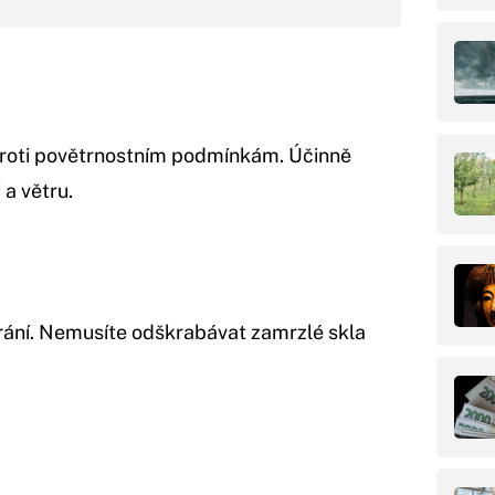
proti povětrnostním podmínkám. Účinně
 a větru.
rání. Nemusíte odškrabávat zamrzlé skla