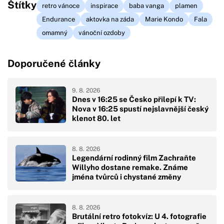
Štítky
retro vánoce
inspirace
baba vanga
plamen
Endurance
aktovka na záda
Marie Kondo
Fala
omamný
vánoční ozdoby
Doporučené články
9. 8. 2026
Dnes v 16:25 se Česko přilepí k TV:
Nova v 16:25 spustí nejslavnější český
klenot 80. let
8. 8. 2026
Legendární rodinný film Zachraňte
Willyho dostane remake. Známe
jména tvůrců i chystané změny
8. 8. 2026
Brutální retro fotokvíz: U 4. fotografie