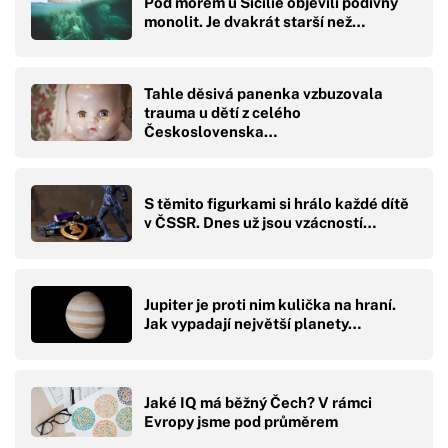
Pod mořem u Sicílie objevili podivný
monolit. Je dvakrát starší než…
Tahle děsivá panenka vzbuzovala
trauma u dětí z celého
Československa…
S těmito figurkami si hrálo každé dítě
v ČSSR. Dnes už jsou vzácností…
Jupiter je proti nim kulička na hraní.
Jak vypadají největší planety…
Jaké IQ má běžný Čech? V rámci
Evropy jsme pod průměrem