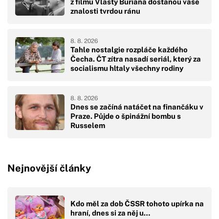
z filmu Vlasty Buriana dostanou vaše
znalosti tvrdou ránu
8. 8. 2026
Tahle nostalgie rozpláče každého
Čecha. ČT zítra nasadí seriál, který za
socialismu hltaly všechny rodiny
8. 8. 2026
Dnes se začíná natáčet na finančáku v
Praze. Půjde o špinážní bombu s
Russelem
Nejnovější články
Kdo měl za dob ČSSR tohoto upírka na
hraní, dnes si za něj u…