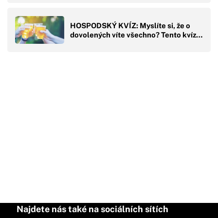
HOSPODSKÝ KVÍZ: Myslíte si, že o
dovolených víte všechno? Tento kvíz…
Najdete nás také na sociálních sítích