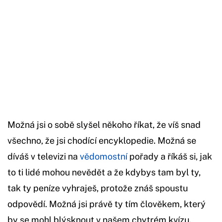
Možná jsi o sobě slyšel někoho říkat, že víš snad
všechno, že jsi chodící encyklopedie. Možná se
díváš v televizi na
vědomostní
pořady a říkáš si, jak
to ti lidé mohou nevědět a že kdybys tam byl ty,
tak ty peníze vyhraješ, protože znáš spoustu
odpovědí. Možná jsi právě ty tím člověkem, který
by se mohl blýsknout v našem chytrém kvízu.