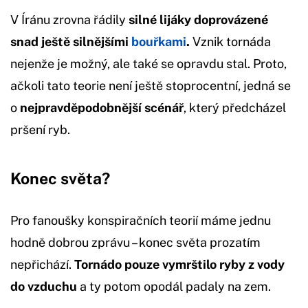
V Íránu zrovna řádily
silné lijáky doprovázené
snad ještě silnějšími
bouřkami
.
Vznik tornáda
nejenže je možný, ale také se opravdu stal. Proto,
ačkoli tato teorie není ještě stoprocentní, jedná se
o
nejpravděpodobnější scénář
, který předcházel
pršení ryb.
Konec světa?
Pro fanoušky konspiračních teorií máme jednu
hodně dobrou zprávu – konec světa prozatím
nepřichází.
Tornádo pouze vymrštilo ryby z vody
do vzduchu
a ty potom opodál padaly na zem.