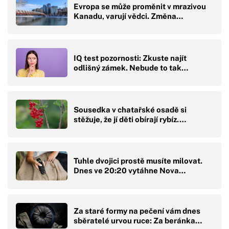
Evropa se může proměnit v mrazivou
Kanadu, varují vědci. Změna…
IQ test pozornosti: Zkuste najít
odlišný zámek. Nebude to tak…
Sousedka v chatařské osadě si
stěžuje, že jí děti obírají rybíz.…
Tuhle dvojici prostě musíte milovat.
Dnes ve 20:20 vytáhne Nova…
Za staré formy na pečení vám dnes
sběratelé urvou ruce: Za beránka…