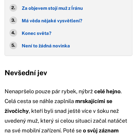
Za objevem stojí muž z Íránu
Má věda nějaké vysvětlení?
Konec světa?
Není to žádná novinka
Nevšední jev
Nenapršelo pouze pár rybek, nýbrž
celé hejno
.
Celá cesta se náhle zaplnila
mrskajícími se
živočichy
, kteří byli snad ještě více v šoku než
uvedený muž, který si celou situaci začal natáčet
na své mobilní zařízení. Poté se
o svůj záznam