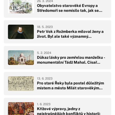
26. 3. 2024
Obyvatelstvo starověké Evropy a
Středomoří se nemísilo tak, jak se…
18. 5. 2023
Petr Vok z Rožmberka miloval ženy a
život. Byl ale také významný…
5. 2. 2024
Důkaz lásky pro zemřelou manželku -
monumentální Tádž Mahal. Císař…
13. 6. 2023
Pro staré Řeky byla postel důležitým
místem a město Milét starověkým…
1. 6. 2023
Křížové výpravy, jedny z
nejstrašnějších konfliktů v historii: