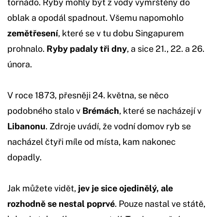
tornádo. Ryby mohly být z vody vymrštěny do
oblak a opodál spadnout. Všemu napomohlo
zemětřesení
, které se v tu dobu Singapurem
prohnalo.
Ryby padaly tři dny
, a sice 21., 22. a 26.
února.
V roce 1873, přesněji 24. května, se něco
podobného stalo v
Brémách
, které se nacházejí v
Libanonu
. Zdroje uvádí, že vodní domov ryb se
nacházel čtyři míle od místa, kam nakonec
dopadly.
Jak můžete vidět,
jev je sice ojedinělý, ale
rozhodně se nestal poprvé
. Pouze nastal ve státě,