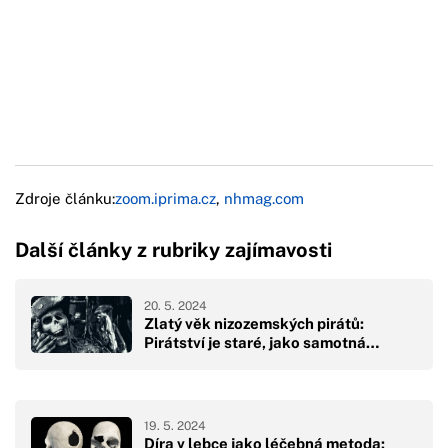
Zdroje článku:
zoom.iprima.cz
,
nhmag.com
Další články z rubriky zajímavosti
20. 5. 2024
Zlatý věk nizozemských pirátů:
Pirátství je staré, jako samotná…
19. 5. 2024
Díra v lebce jako léčebná metoda: