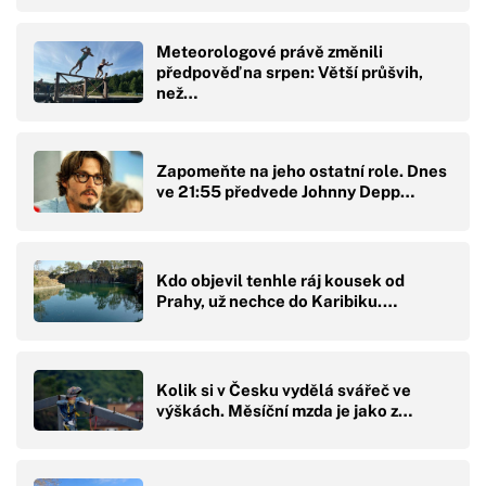
Meteorologové právě změnili
předpověď na srpen: Větší průšvih,
než…
Zapomeňte na jeho ostatní role. Dnes
ve 21:55 předvede Johnny Depp…
Kdo objevil tenhle ráj kousek od
Prahy, už nechce do Karibiku.…
Kolik si v Česku vydělá svářeč ve
výškách. Měsíční mzda je jako z…