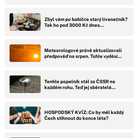
Zbyl vám po babičce starý lívanečník?
Tak ho pod 3000 Kč dnes…
Meteorologové právě aktualizovali
předpověď na srpen. Tohle vyděsí…
Tenhle popelník stál za ČSSR na
každém rohu. Teď jej sběratelé…
HOSPODSKÝ KVÍZ: Co by měl každý
Čech stihnout do konce léta?