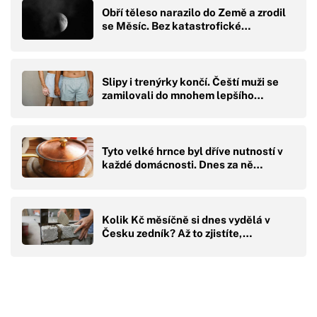
Obří těleso narazilo do Země a zrodil
se Měsíc. Bez katastrofické…
Slipy i trenýrky končí. Čeští muži se
zamilovali do mnohem lepšího…
Tyto velké hrnce byl dříve nutností v
každé domácnosti. Dnes za ně…
Kolik Kč měsíčně si dnes vydělá v
Česku zedník? Až to zjistíte,…