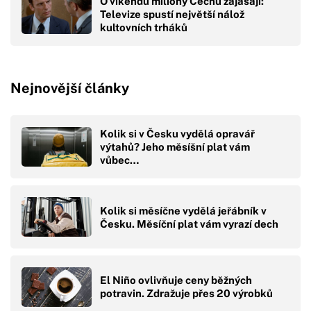
O víkendu miliony Čechů zajásají:
Televize spustí největší nálož
kultovních trháků
Nejnovější články
Kolik si v Česku vydělá opravář
výtahů? Jeho měsíšní plat vám
vůbec…
Kolik si měsíčne vydělá jeřábník v
Česku. Měsíční plat vám vyrazí dech
El Niño ovlivňuje ceny běžných
potravin. Zdražuje přes 20 výrobků