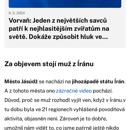
6. 5. 2024
Vorvaň: Jeden z největších savců
patří k nejhlasitějším zvířatům na
světě. Dokáže způsobit hluk ve…
Za objevem stojí muž z Íránu
Město Jásúdž
se nachází na
jihozápadě státu Írán
.
A z tohoto města ono
zázračné video
pochází.
Důvod, proč se muž rozhodl vyjít ven, když v Íránu v
tu dobu byla ve 21 regionech vyhlášená povodňová
aktivita, objasněn není. Zároveň je to dobře,
umožnil nám vidět to, co jsme patrně ještě nikdo