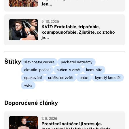
Jen…
9. 10. 2025
KVÍZ: Erotofobie, tripofobie,
koumpounofobie. Zjistěte, co z toho
je…
Štítky
slavnoství večeře
pachatel neznámý
aktuální počasí
sušení v zimě
komunita
opakování
srážka se zvěří
balut
kynutý knedlík
veka
Doporučené články
7. 8. 2026
Prostředí natáčení ji stresuje.