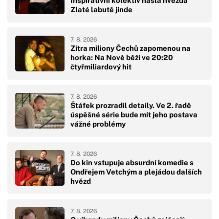
Inspirativní kolektiv našla hvězda
Zlaté labutě jinde
7. 8. 2026
Zítra miliony Čechů zapomenou na
horka: Na Nově běží ve 20:20
čtyřmiliardový hit
7. 8. 2026
Štáfek prozradil detaily. Ve 2. řadě
úspěšné série bude mít jeho postava
vážné problémy
7. 8. 2026
Do kin vstupuje absurdní komedie s
Ondřejem Vetchým a plejádou dalších
hvězd
7. 8. 2026