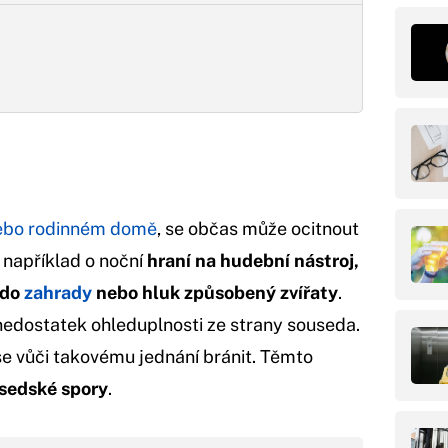
ebo rodinném domě
, se občas může ocitnout
t například o noční
hraní na hudební nástroj,
 do
zahrady
nebo hluk způsobený zvířaty
.
nedostatek ohleduplnosti ze strany souseda.
 se vůči takovému jednání bránit. Těmto
sedské spory
.