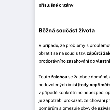
příslušné orgány
.
Běžná součást života
V případě, že problémy s problémo
obrátit se na soud s tzv.
zápůrčí ža
protiprávního zasahování do
vlastn
Touto
žalobou
se žalobce domáhá, a
nedovolených imisí (
tedy nepřiměř
v případě konkrétního nebezpečí opa
je zapotřebí prokázat, že chování 
poměrům a omezuje obvyklé
užívá