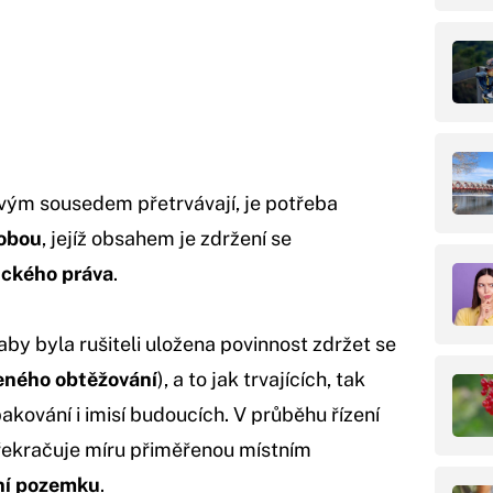
vým sousedem přetrvávají, je potřeba
lobou
, jejíž obsahem je zdržení se
ického práva
.
by byla rušiteli uložena povinnost zdržet se
eného obtěžování
), a to jak trvajících, tak
kování i imisí budoucích. V průběhu řízení
překračuje míru přiměřenou místním
ní pozemku
.