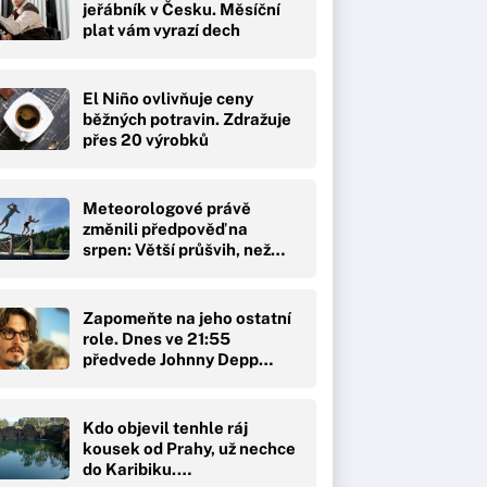
jeřábník v Česku. Měsíční
plat vám vyrazí dech
El Niño ovlivňuje ceny
běžných potravin. Zdražuje
přes 20 výrobků
Meteorologové právě
změnili předpověď na
srpen: Větší průšvih, než…
Zapomeňte na jeho ostatní
role. Dnes ve 21:55
předvede Johnny Depp…
Kdo objevil tenhle ráj
kousek od Prahy, už nechce
do Karibiku.…