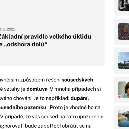
9. 5. 2025
Základní pravidlo velkého úklidu
je „odshora dolů“
tivnějším způsobem řešení
sousedských
é vztahy je
domluva
. V mnoha případech si
ého chování. Je to například:
dupání,
 sousedního pozemku
. Proto je vhodné ho na
 V případě, že váš soused na tato upozornění
ignorovat, bude zapotřebí obrátit se na