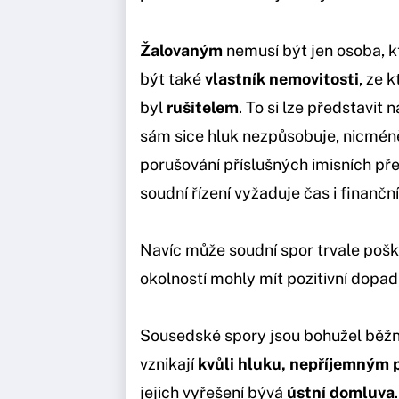
Žalovaným
nemusí být jen osoba, k
být také
vlastník nemovitosti
, ze 
byl
rušitelem
. To si lze představit 
sám sice hluk nezpůsobuje, nicmén
porušování příslušných imisních pře
soudní řízení vyžaduje čas i finančn
Navíc může soudní spor trvale pošk
okolností mohly mít pozitivní dopad
Sousedské spory jsou bohužel běžno
vznikají
kvůli hluku, nepříjemným 
jejich vyřešení bývá
ústní domluva