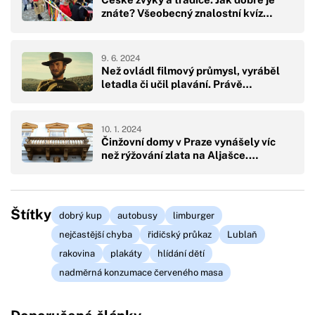
znáte? Všeobecný znalostní kvíz…
9. 6. 2024
Než ovládl filmový průmysl, vyráběl
letadla či učil plavání. Právě…
10. 1. 2024
Činžovní domy v Praze vynášely víc
než rýžování zlata na Aljašce.…
Štítky
dobrý kup
autobusy
limburger
nejčastější chyba
řidičský průkaz
Lublaň
rakovina
plakáty
hlídání dětí
nadměrná konzumace červeného masa