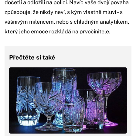
dočetli a odložili na polici. Navíc vaše dvojí povaha
způsobuje, že nikdy neví, s kým vlastně mluví – s
vášnivým milencem, nebo s chladným analytikem,
který jeho emoce rozkládá na prvočinitele.
Přečtěte si také