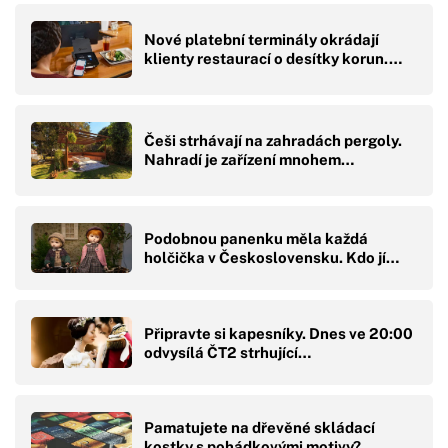
Nové platební terminály okrádají
klienty restaurací o desítky korun.…
Češi strhávají na zahradách pergoly.
Nahradí je zařízení mnohem…
Podobnou panenku měla každá
holčička v Československu. Kdo jí…
Připravte si kapesníky. Dnes ve 20:00
odvysílá ČT2 strhující…
Pamatujete na dřevěné skládací
kostky s pohádkovými motivy?…