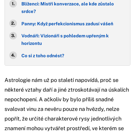
Blíženci: Mistři konverzace, ale kde zůstalo
srdce?
Panny: Když perfekcionismus zadusí vášeň
Vodnáři: Vizionáři s pohledem upřeným k
horizontu
Co si z toho odnést?
Astrologie nám už po staletí napovídá, proč se
některé vztahy daří a jiné ztroskotávají na úskalích
nepochopení. A ačkoliv by bylo příliš snadné
svalovat vinu za nevěru pouze na hvězdy, nelze
popřít, že určité charakterové rysy jednotlivých
znamení mohou vytvářet prostředí, ve kterém se