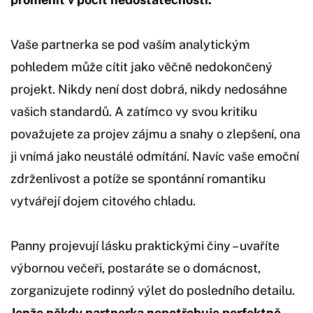
Vaše partnerka se pod vaším analytickým
pohledem může cítit jako věčně nedokončený
projekt. Nikdy není dost dobrá, nikdy nedosáhne
vašich standardů. A zatímco vy svou kritiku
považujete za projev zájmu a snahy o zlepšení, ona
ji vnímá jako neustálé odmítání. Navíc vaše emoční
zdrženlivost a potíže se spontánní romantiku
vytvářejí dojem citového chladu.
Panny projevují lásku praktickými činy – uvaříte
výbornou večeři, postaráte se o domácnost,
zorganizujete rodinný výlet do posledního detailu.
Jenže někdy partnerka nepotřebuje perfektně