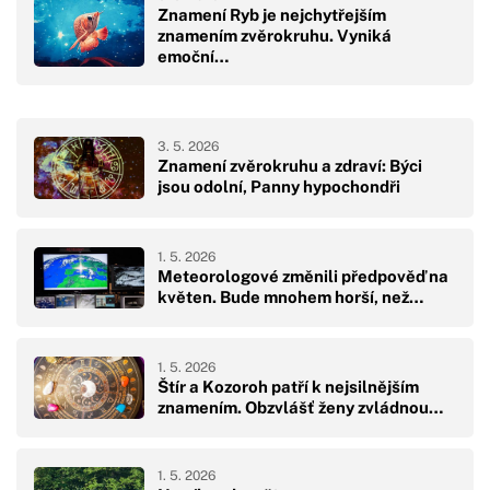
Znamení Ryb je nejchytřejším
znamením zvěrokruhu. Vyniká
emoční…
3. 5. 2026
Znamení zvěrokruhu a zdraví: Býci
jsou odolní, Panny hypochondři
1. 5. 2026
Meteorologové změnili předpověď na
květen. Bude mnohem horší, než…
1. 5. 2026
Štír a Kozoroh patří k nejsilnějším
znamením. Obzvlášť ženy zvládnou…
1. 5. 2026