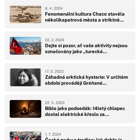
8. 4. 2024
Fenomenální kultura Chaco stavěla
několikapatrová města a striktně…
22. 2. 2024
Dejte si pozor, ať vaše aktivity nejsou
označovány jako „turecké…
17. 5. 2023
Záhadná arktická hysterie: V určitém
období provádějí Gróňané…
22. 5. 2023
Bible jako podsedák: 14letý chlapec
dostal elektrické křeslo za…
1. 7. 2024
České zvyky a tradice: Jak dobře je