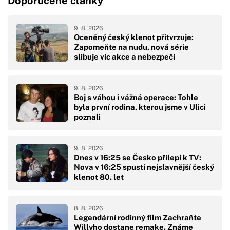
Doporučené články
9. 8. 2026
Oceněný český klenot přitvrzuje:
Zapomeňte na nudu, nová série
slibuje víc akce a nebezpečí
9. 8. 2026
Boj s váhou i vážná operace: Tohle
byla první rodina, kterou jsme v Ulici
poznali
9. 8. 2026
Dnes v 16:25 se Česko přilepí k TV:
Nova v 16:25 spustí nejslavnější český
klenot 80. let
8. 8. 2026
Legendární rodinný film Zachraňte
Willyho dostane remake. Známe