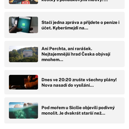
Stačí jedna zpráva a přijdete o peníze i
účet. Kyberšmejdi na…
Ani Perchta, ani rarášek.
Nejtajemnější hrad Česka obývají
mnohem…
Dnes ve 20:20 zrušte všechny plány!
Nova nasadí do vysílání…
Pod mořem u Sicílie objevili podivný
monolit. Je dvakrát starší než…