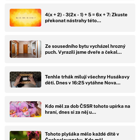
4(x + 2) - 3(2x - 1) + 5 = 6x + 7: Zkuste
překonat nástrahy této…
Ze sousedního bytu vycházel hrozný
puch. Vyrazili jsme dveře a čekal…
Tenhle trhák milují všechny Husákovy
děti. Dnes v 16:25 vytáhne Nova…
Kdo měl za dob ČSSR tohoto upírka na
hraní, dnes si za něj u…
Tohoto plyšáka mělo každé dítě v
Československu. Kdo měl