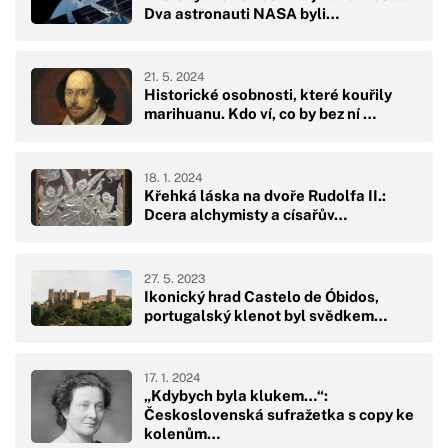
Dva astronauti NASA byli…
21. 5. 2024
Historické osobnosti, které kouřily
marihuanu. Kdo ví, co by bez ní …
18. 1. 2024
Křehká láska na dvoře Rudolfa II.:
Dcera alchymisty a císařův…
27. 5. 2023
Ikonický hrad Castelo de Óbidos,
portugalský klenot byl svědkem…
17. 1. 2024
„Kdybych byla klukem…“:
Československá sufražetka s copy ke
kolenům…