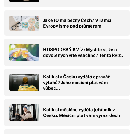
Jaké IQ má běžný Čech? V rámci
Evropy jsme pod průměrem
HOSPODSKÝ KVÍZ: Myslíte si, že o
dovolených víte všechno? Tento kvíz…
Kolik si v Česku vydělá opravář
výtahů? Jeho měsíšní plat vám
vůbec…
Kolik si měsíčne vydělá jeřábník v
Česku. Měsíční plat vám vyrazí dech