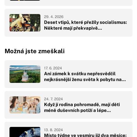
29. 4. 2026
Deset vtipů, které přežily socialismus:
Některé mají překvapivě…
Možná jste zmeškali
17. 6. 2024
Ani zámek k svátku nepřesvědčil
nejkrásnější ženu světa k pobytu na…
24. 7. 2024
Když jí rodina pohromadě, mají děti
méně duševních potíží a lépe…
13. 8. 2024
Místo týdne ve vesmíru již dva měsíce: