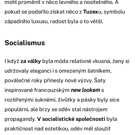
mohl proměnit v něco levného a nositelného. A
pokud se podařilo získat něco z
Tuzex
u, symbolu
západního luxusu, radost byla o to větší.
Socialismus
I když
za války
byla móda relativně vkusná, ženy si
udržovaly eleganci i s omezeným šatníkem,
poválečné roky přinesly nové výzvy. Šaty
inspirované francouzským
new lookem
s
rozšířenými sukněmi, živůtky a pásky byly sice
populární, ale brzy se oděv stal nástrojem
propagandy.
V socialistické společnosti
byla
praktičnost nad estetikou, oděv měl sloužit