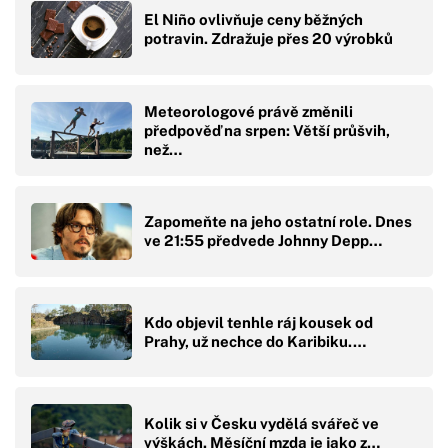
El Niño ovlivňuje ceny běžných
potravin. Zdražuje přes 20 výrobků
Meteorologové právě změnili
předpověď na srpen: Větší průšvih,
než…
Zapomeňte na jeho ostatní role. Dnes
ve 21:55 předvede Johnny Depp…
Kdo objevil tenhle ráj kousek od
Prahy, už nechce do Karibiku.…
Kolik si v Česku vydělá svářeč ve
výškách. Měsíční mzda je jako z…