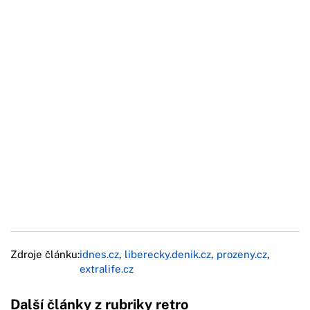
Zdroje článku:
idnes.cz
,
liberecky.denik.cz
,
prozeny.cz
,
extralife.cz
Další články z rubriky retro