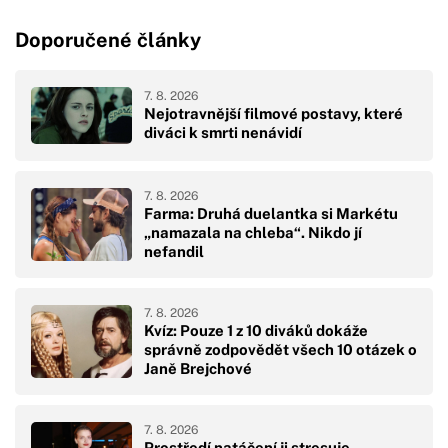
Doporučené články
7. 8. 2026
Nejotravnější filmové postavy, které
diváci k smrti nenávidí
7. 8. 2026
Farma: Druhá duelantka si Markétu
„namazala na chleba“. Nikdo jí
nefandil
7. 8. 2026
Kvíz: Pouze 1 z 10 diváků dokáže
správně zodpovědět všech 10 otázek o
Janě Brejchové
7. 8. 2026
Prostředí natáčení ji stresuje.