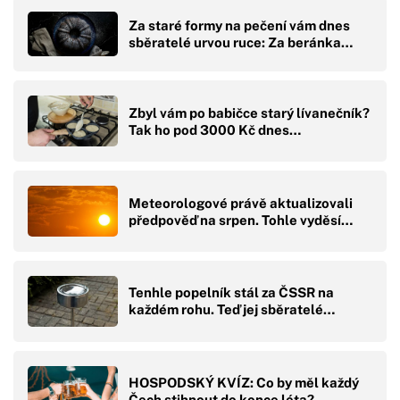
Za staré formy na pečení vám dnes
sběratelé urvou ruce: Za beránka…
Zbyl vám po babičce starý lívanečník?
Tak ho pod 3000 Kč dnes…
Meteorologové právě aktualizovali
předpověď na srpen. Tohle vyděsí…
Tenhle popelník stál za ČSSR na
každém rohu. Teď jej sběratelé…
HOSPODSKÝ KVÍZ: Co by měl každý
Čech stihnout do konce léta?