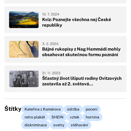
10. 7. 2024
Kvíz: Poznejte všechna nej České
republiky
3. 2. 2024
Bájné rukopisy z Nag Hammádí mohly
obsahovat skutečnou formu poznání
21. 11. 2023
Šťastný život liliputí rodiny Ovitzových
zastavila až 2. světová…
Štítky
Kateřina z Komárova
údržba
pocení
retro plakát
SHEIN
vztek
hornina
diskriminace
svetry
stěhování