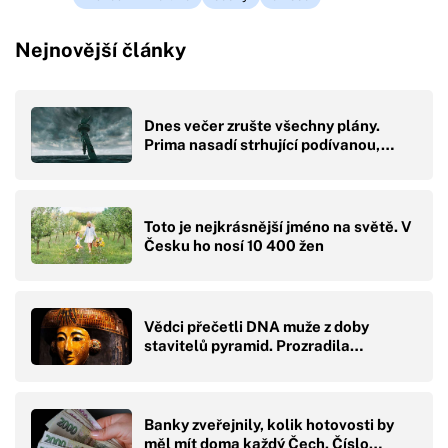
Nejnovější články
Dnes večer zrušte všechny plány.
Prima nasadí strhující podívanou,…
Toto je nejkrásnější jméno na světě. V
Česku ho nosí 10 400 žen
Vědci přečetli DNA muže z doby
stavitelů pyramid. Prozradila…
Banky zveřejnily, kolik hotovosti by
měl mít doma každý Čech. Číslo…