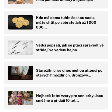
Kdo má doma tuhle českou sadu,
může chtít po sběratelích až 1 000
000…
Vědci popsali, jak se ptáci spravedlivě
střídají ve vedení hejna
Starožitníci se dnes mohou utlouci po
starých hmoždířích. Bronzový…
Nejhorší letní vzory pro seniorky: Jsou
směšné a přidají 10 let…