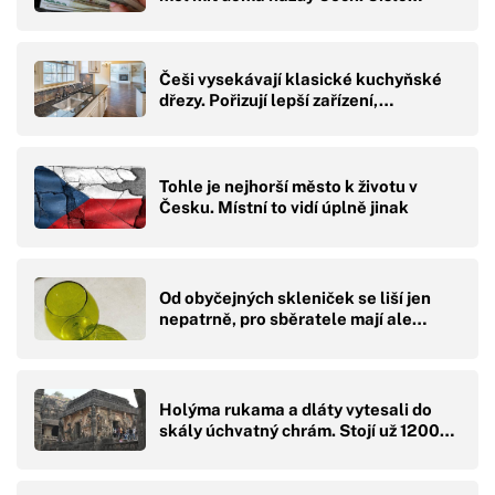
Češi vysekávají klasické kuchyňské
dřezy. Pořizují lepší zařízení,…
Tohle je nejhorší město k životu v
Česku. Místní to vidí úplně jinak
Od obyčejných skleniček se liší jen
nepatrně, pro sběratele mají ale…
Holýma rukama a dláty vytesali do
skály úchvatný chrám. Stojí už 1200…