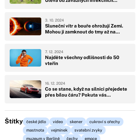
Úleva od závažných infekčních…
3. 10. 2024
Sluneční vítr a bouře ohrožují Zemi.
Mohou ji zamknout do tmy až na…
7. 12. 2024
Najděte všechny odlišnosti do 50
vteřin
16. 12. 2024
Co se stane, když na silnici přejedete
přes bílou čáru? Pokuta vás…
Štítky
české jídlo
video
skener
cukroví s ořechy
mastnota
vejminek
svatební zvyky
muzeum v Berlíně
čechy
emoce