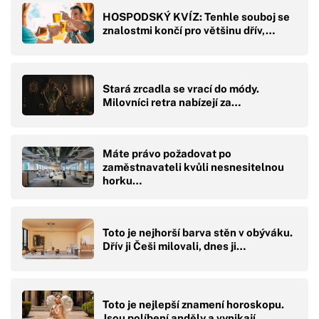
HOSPODSKÝ KVÍZ: Tenhle souboj se
znalostmi končí pro většinu dřív,…
Stará zrcadla se vrací do módy.
Milovníci retra nabízejí za…
Máte právo požadovat po
zaměstnavateli kvůli nesnesitelnou
horku…
Toto je nejhorší barva stěn v obýváku.
Dřív ji Češi milovali, dnes ji…
Toto je nejlepší znamení horoskopu.
Jsou políbení anděly a vynikají…