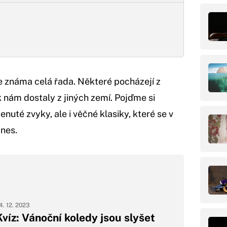
e známa celá řada. Některé pocházejí z
k nám dostaly z jiných zemí. Pojďme si
uté zvyky, ale i věčné klasiky, které se v
dnes.
4. 12. 2023
Kvíz: Vánoční koledy jsou slyšet