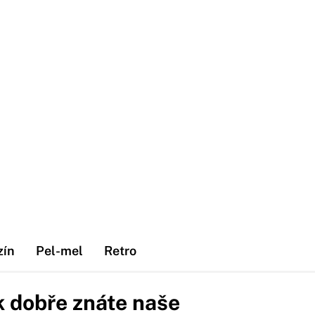
zín
Pel-mel
Retro
k dobře znáte naše