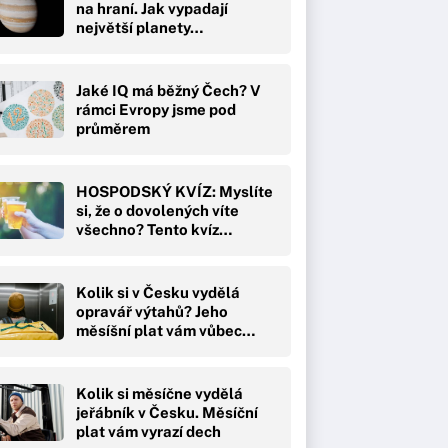
na hraní. Jak vypadají
největší planety…
Jaké IQ má běžný Čech? V
rámci Evropy jsme pod
průměrem
HOSPODSKÝ KVÍZ: Myslíte
si, že o dovolených víte
všechno? Tento kvíz…
Kolik si v Česku vydělá
opravář výtahů? Jeho
měsíšní plat vám vůbec…
Kolik si měsíčne vydělá
jeřábník v Česku. Měsíční
plat vám vyrazí dech