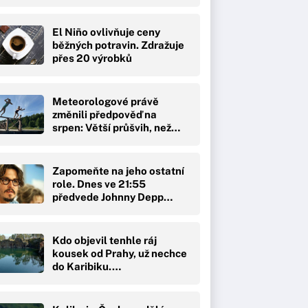
El Niño ovlivňuje ceny
běžných potravin. Zdražuje
přes 20 výrobků
Meteorologové právě
změnili předpověď na
srpen: Větší průšvih, než…
Zapomeňte na jeho ostatní
role. Dnes ve 21:55
předvede Johnny Depp…
Kdo objevil tenhle ráj
kousek od Prahy, už nechce
do Karibiku.…