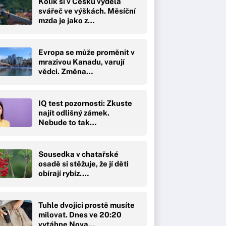
Kolik si v Česku vydělá
svářeč ve výškách. Měsíční
mzda je jako z…
Evropa se může proměnit v
mrazivou Kanadu, varují
vědci. Změna…
IQ test pozornosti: Zkuste
najít odlišný zámek.
Nebude to tak…
Sousedka v chatařské
osadě si stěžuje, že jí děti
obírají rybíz.…
Tuhle dvojici prostě musíte
milovat. Dnes ve 20:20
vytáhne Nova…