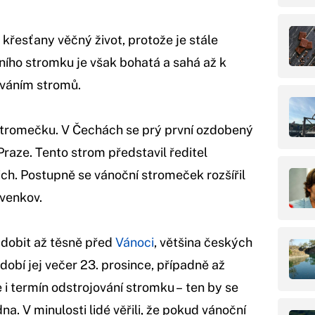
křesťany věčný život, protože je stále
ního stromku je však bohatá a sahá až k
íváním stromů.
í stromečku. V Čechách se prý první ozdobený
Praze. Tento strom představil ředitel
ch. Postupně se vánoční stromeček rozšířil
 venkov.
zdobit až těsně před
Vánoci
, většina českých
obí jej večer 23. prosince, případně až
 i termín odstrojování stromku – ten by se
dna. V minulosti lidé věřili, že pokud vánoční