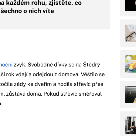
na každém rohu, zjistěte, co
všechno o nich víte
noční
zvyk. Svobodné dívky se na Štědrý
í rok vdají a odejdou z domova. Věštilo se
točila zády ke dveřím a hodila střevíc přes
ím, zůstává doma. Pokud střevíc směřoval
a.