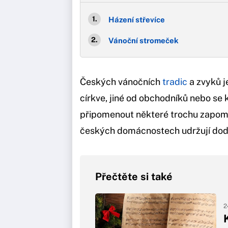
Házení střevíce
Vánoční stromeček
Českých vánočních
tradic
a zvyků j
církve, jiné od obchodníků nebo se 
připomenout některé trochu zapomen
českých domácnostech udržují do
Přečtěte si také
2