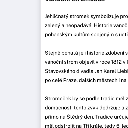
Jehličnatý stromek symbolizuje pro 
zelený a neopadává. Historie vánoč
pohanským kultům spojeným s uct
Stejně bohatá je i historie zdoben
vánoční strom objevil v roce 1812 v 
Stavovského divadla Jan Karel Liebi
po celé Praze, dalších městech i na
Stromeček by se podle tradic měl 
domácností tento zvyk dodržuje a zd
přímo na Štědrý den. Tradice určuje
měl odstrojit na Tři krále, tedy 6. le