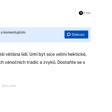
2 min
 o komentujícím.
Diskuze
í většina lidí. Umí být sice velmi hektické,
h vánočních tradic a zvyků. Dostaňte se s
REKLAMA