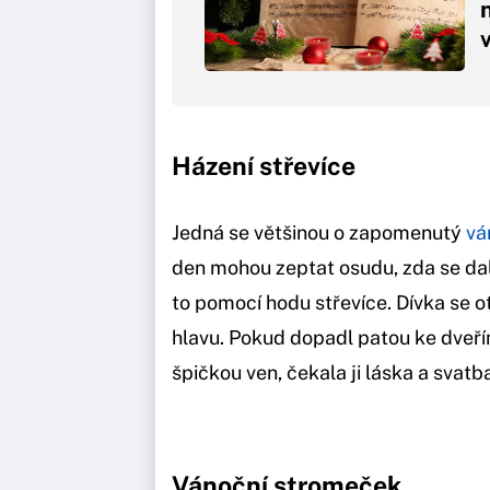
Házení střevíce
Jedná se většinou o zapomenutý
vá
den mohou zeptat osudu, zda se dalš
to pomocí hodu střevíce. Dívka se o
hlavu. Pokud dopadl patou ke dveř
špičkou ven, čekala ji láska a svatb
Vánoční stromeček