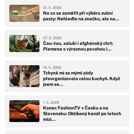
21. 5. 2026
Na co se zaměřit při výběru zubní
pasty: Nehleďte na značku, ale na…
27. 3. 2026
Čau-čau, saluki i afghánský chrt:
Plemena s výraznou povahou i…
16. 5. 2026
Tchyně mi za mými zády
přeorganizovala celou kuchyň. Když
jsem se…
1. 5. 2026
Konec FashionTV v Česku a na
Slovensku: Oblíbený kanál po letech
mizí…