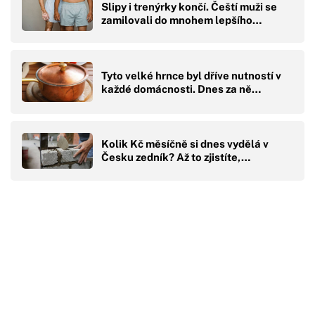
Slipy i trenýrky končí. Čeští muži se
zamilovali do mnohem lepšího…
Tyto velké hrnce byl dříve nutností v
každé domácnosti. Dnes za ně…
Kolik Kč měsíčně si dnes vydělá v
Česku zedník? Až to zjistíte,…