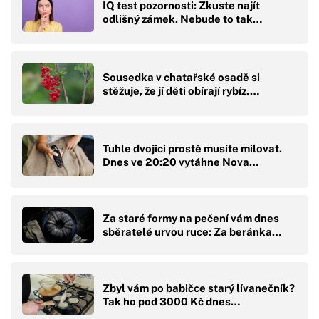
IQ test pozornosti: Zkuste najít
odlišný zámek. Nebude to tak…
Sousedka v chatařské osadě si
stěžuje, že jí děti obírají rybíz.…
Tuhle dvojici prostě musíte milovat.
Dnes ve 20:20 vytáhne Nova…
Za staré formy na pečení vám dnes
sběratelé urvou ruce: Za beránka…
Zbyl vám po babičce starý lívanečník?
Tak ho pod 3000 Kč dnes…