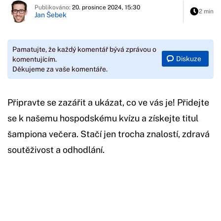
Publikováno:
20. prosince 2024, 15:30
2 min
Jan Šebek
Pamatujte, že každý komentář bývá zprávou o
Diskuze
komentujícím.
Děkujeme za vaše komentáře.
Připravte se zazářit a ukázat, co ve vás je! Přidejte
se k našemu hospodskému kvízu a získejte titul
šampiona večera. Stačí jen trocha znalostí, zdravá
soutěživost a odhodlání.
Začátek reklamy
Konec reklamy