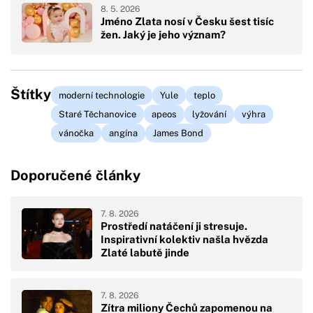
8. 5. 2026
Jméno Zlata nosí v Česku šest tisíc
žen. Jaký je jeho význam?
Štítky
moderní technologie
Yule
teplo
Staré Těchanovice
apeos
lyžování
výhra
vánočka
angína
James Bond
Doporučené články
7. 8. 2026
Prostředí natáčení ji stresuje.
Inspirativní kolektiv našla hvězda
Zlaté labutě jinde
7. 8. 2026
Zítra miliony Čechů zapomenou na