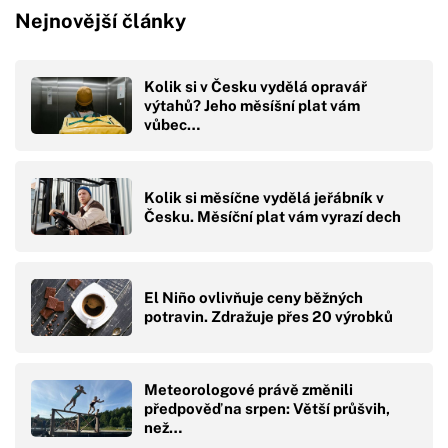
Nejnovější články
Kolik si v Česku vydělá opravář
výtahů? Jeho měsíšní plat vám
vůbec…
Kolik si měsíčne vydělá jeřábník v
Česku. Měsíční plat vám vyrazí dech
El Niño ovlivňuje ceny běžných
potravin. Zdražuje přes 20 výrobků
Meteorologové právě změnili
předpověď na srpen: Větší průšvih,
než…