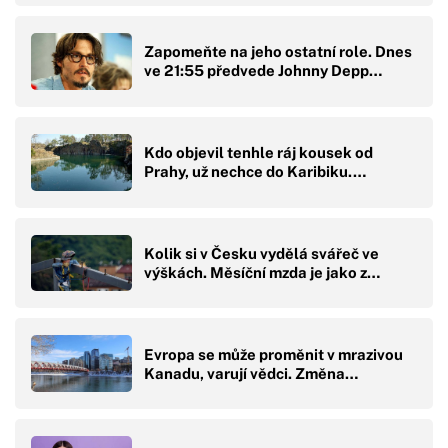
Zapomeňte na jeho ostatní role. Dnes
ve 21:55 předvede Johnny Depp…
Kdo objevil tenhle ráj kousek od
Prahy, už nechce do Karibiku.…
Kolik si v Česku vydělá svářeč ve
výškách. Měsíční mzda je jako z…
Evropa se může proměnit v mrazivou
Kanadu, varují vědci. Změna…