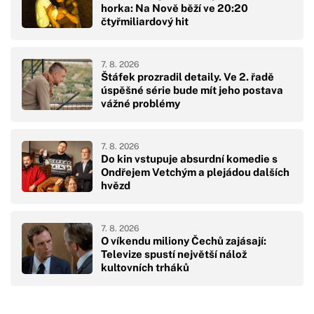
horka: Na Nově běží ve 20:20
čtyřmiliardový hit
7. 8. 2026
Štáfek prozradil detaily. Ve 2. řadě
úspěšné série bude mít jeho postava
vážné problémy
7. 8. 2026
Do kin vstupuje absurdní komedie s
Ondřejem Vetchým a plejádou dalších
hvězd
7. 8. 2026
O víkendu miliony Čechů zajásají:
Televize spustí největší nálož
kultovních trháků