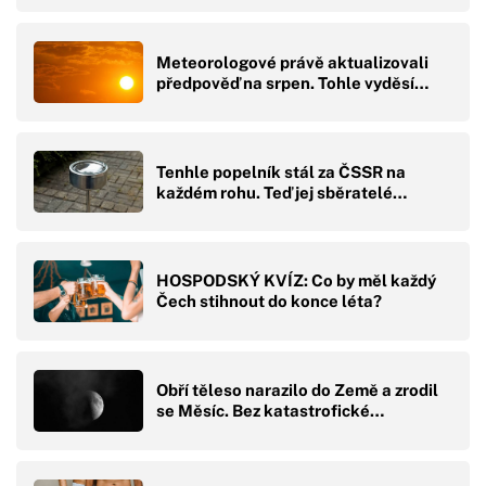
Meteorologové právě aktualizovali
předpověď na srpen. Tohle vyděsí…
Tenhle popelník stál za ČSSR na
každém rohu. Teď jej sběratelé…
HOSPODSKÝ KVÍZ: Co by měl každý
Čech stihnout do konce léta?
Obří těleso narazilo do Země a zrodil
se Měsíc. Bez katastrofické…