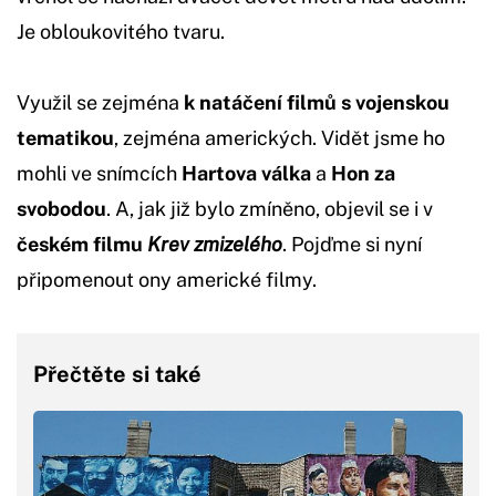
Je obloukovitého tvaru.
Využil se zejména
k natáčení filmů
s vojenskou
tematikou
, zejména amerických. Vidět jsme ho
mohli ve snímcích
Hartova válka
a
Hon za
svobodou
. A, jak již bylo zmíněno, objevil se i v
českém filmu
Krev
zmizelého
. Pojďme si nyní
připomenout ony americké filmy.
Přečtěte si také