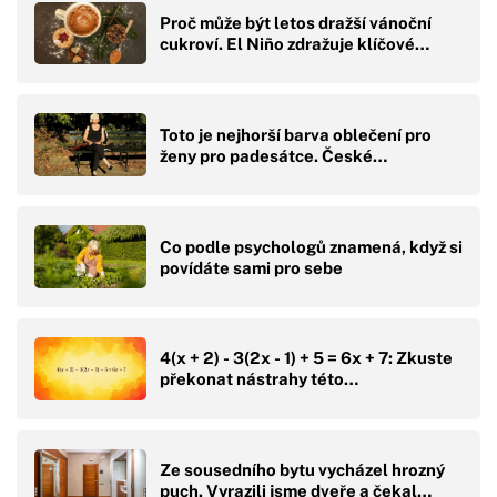
Proč může být letos dražší vánoční
cukroví. El Niño zdražuje klíčové…
Toto je nejhorší barva oblečení pro
ženy pro padesátce. České…
Co podle psychologů znamená, když si
povídáte sami pro sebe
4(x + 2) - 3(2x - 1) + 5 = 6x + 7: Zkuste
překonat nástrahy této…
Ze sousedního bytu vycházel hrozný
puch. Vyrazili jsme dveře a čekal…