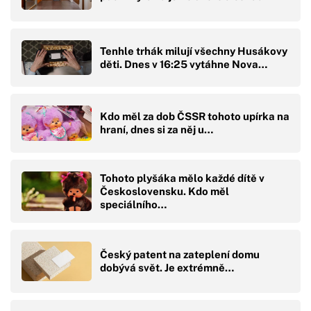
Tenhle trhák milují všechny Husákovy
děti. Dnes v 16:25 vytáhne Nova…
Kdo měl za dob ČSSR tohoto upírka na
hraní, dnes si za něj u…
Tohoto plyšáka mělo každé dítě v
Československu. Kdo měl
speciálního…
Český patent na zateplení domu
dobývá svět. Je extrémně…