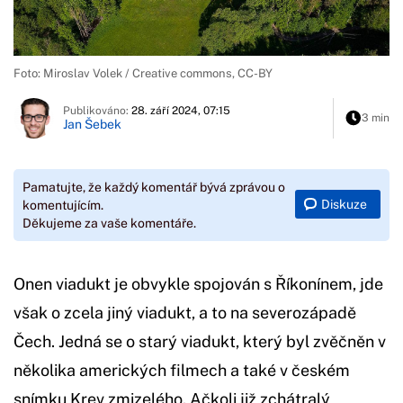
Foto: Miroslav Volek / Creative commons, CC-BY
Publikováno:
28. září 2024, 07:15
3 min
Jan Šebek
Pamatujte, že každý komentář bývá zprávou o
Diskuze
komentujícím.
Děkujeme za vaše komentáře.
Onen viadukt je obvykle spojován s Říkonínem, jde
však o zcela jiný viadukt, a to na severozápadě
Čech. Jedná se o starý viadukt, který byl zvěčněn v
několika amerických filmech a také v českém
snímku Krev zmizelého. Ačkoli již zchátralý,