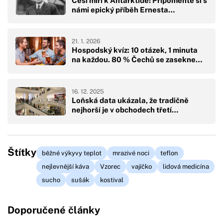
Češi míří k Antarktidě! Připomeňte si s
námi epický příběh Ernesta…
21. 1. 2026
Hospodský kvíz: 10 otázek, 1 minuta
na každou. 80 % Čechů se zasekne…
16. 12. 2025
Loňská data ukázala, že tradičně
nejhorší je v obchodech třetí…
Štítky
běžné výkyvy teplot
mrazivé noci
teflon
nejlevnější káva
Vzorec
vajíčko
lidová medicína
sucho
sušák
kostival
Doporučené články