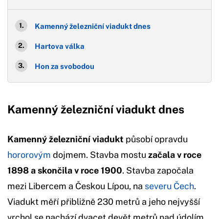
Kamenný železniční viadukt dnes
Hartova válka
Hon za svobodou
Kamenný železniční viadukt dnes
Kamenný železniční viadukt
působí opravdu
hororovým
dojmem. Stavba mostu
začala v roce
1898 a skončila v roce 1900
. Stavba započala
mezi Libercem a Českou Lípou, na
severu Čech
.
Viadukt měří přibližně 230 metrů a jeho nejvyšší
vrchol se nachází dvacet devět metrů nad údolím.