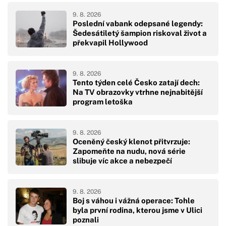
9. 8. 2026
Poslední vabank odepsané legendy:
Šedesátiletý šampion riskoval život a
překvapil Hollywood
9. 8. 2026
Tento týden celé Česko zatají dech:
Na TV obrazovky vtrhne nejnabitější
program letoška
9. 8. 2026
Oceněný český klenot přitvrzuje:
Zapomeňte na nudu, nová série
slibuje víc akce a nebezpečí
9. 8. 2026
Boj s váhou i vážná operace: Tohle
byla první rodina, kterou jsme v Ulici
poznali