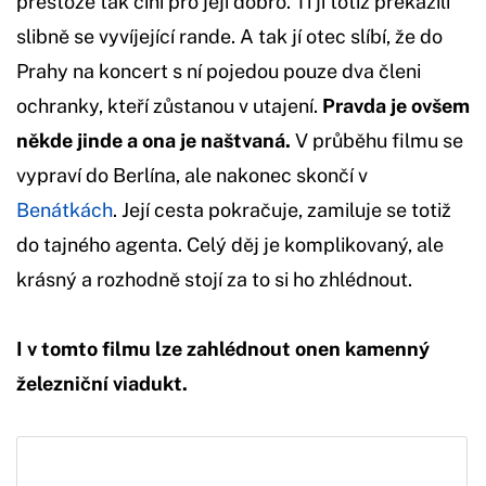
přestože tak činí pro její dobro. Ti jí totiž překazili
slibně se vyvíjející rande. A tak jí otec slíbí, že do
Prahy na koncert s ní pojedou pouze dva členi
ochranky, kteří zůstanou v utajení.
Pravda je ovšem
někde jinde a ona je naštvaná.
V průběhu filmu se
vypraví do Berlína, ale nakonec skončí v
Benátkách
. Její cesta pokračuje, zamiluje se totiž
do tajného agenta. Celý děj je komplikovaný, ale
krásný a rozhodně stojí za to si ho zhlédnout.
I v tomto filmu lze zahlédnout onen kamenný
železniční viadukt.