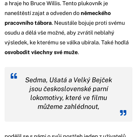
a hraje ho Bruce Willis. Tento plukovník je
naneštěstí zajat a odveden do
německého
pracovního tábora
. Neustále bojuje proti svému
osudu a dělá vše možné, aby zvrátil neblahý
výsledek, ke kterému se válka ubírala. Také hodlá
osvobodit všechny své muže
.
Sedma, Ušatá a Velký Bejček
jsou československé parní
lokomotivy, které ve filmu
můžeme zahlédnout,
podělil se s námi o svůj postřeh jeden z uživatelů