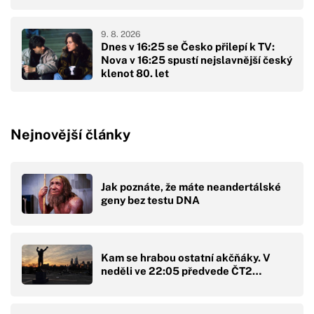
9. 8. 2026
Dnes v 16:25 se Česko přilepí k TV:
Nova v 16:25 spustí nejslavnější český
klenot 80. let
Nejnovější články
Jak poznáte, že máte neandertálské
geny bez testu DNA
Kam se hrabou ostatní akčňáky. V
neděli ve 22:05 předvede ČT2…