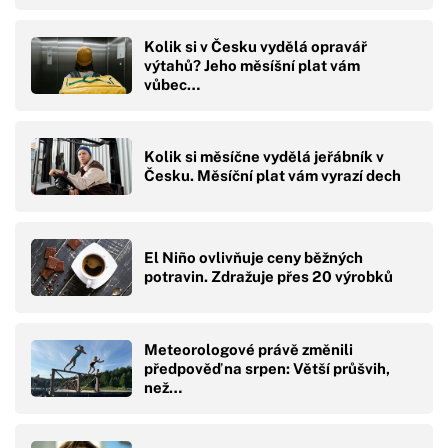
Kolik si v Česku vydělá opravář
výtahů? Jeho měsíšní plat vám
vůbec…
Kolik si měsíčne vydělá jeřábník v
Česku. Měsíční plat vám vyrazí dech
El Niño ovlivňuje ceny běžných
potravin. Zdražuje přes 20 výrobků
Meteorologové právě změnili
předpověď na srpen: Větší průšvih,
než…