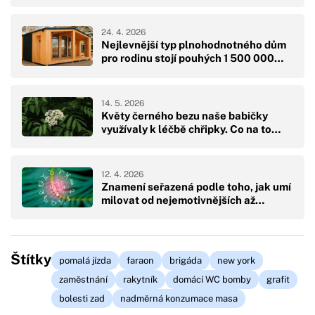
24. 4. 2026
Nejlevnější typ plnohodnotného dům
pro rodinu stojí pouhých 1 500 000…
14. 5. 2026
Květy černého bezu naše babičky
využívaly k léčbě chřipky. Co na to…
12. 4. 2026
Znamení seřazená podle toho, jak umí
milovat od nejemotivnějších až…
Štítky
pomalá jízda
faraon
brigáda
new york
zaměstnání
rakytník
domácí WC bomby
grafit
bolesti zad
nadměrná konzumace masa