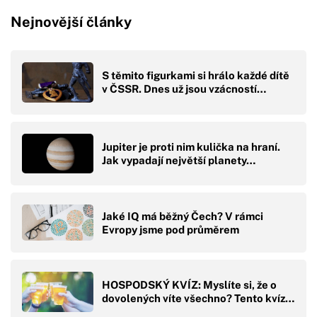
Nejnovější články
S těmito figurkami si hrálo každé dítě
v ČSSR. Dnes už jsou vzácností…
Jupiter je proti nim kulička na hraní.
Jak vypadají největší planety…
Jaké IQ má běžný Čech? V rámci
Evropy jsme pod průměrem
HOSPODSKÝ KVÍZ: Myslíte si, že o
dovolených víte všechno? Tento kvíz…