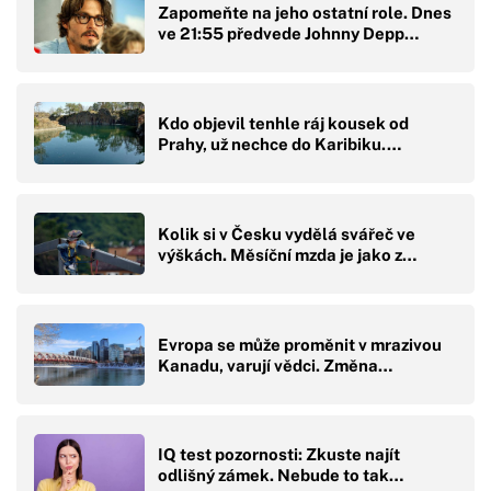
Zapomeňte na jeho ostatní role. Dnes
ve 21:55 předvede Johnny Depp…
Kdo objevil tenhle ráj kousek od
Prahy, už nechce do Karibiku.…
Kolik si v Česku vydělá svářeč ve
výškách. Měsíční mzda je jako z…
Evropa se může proměnit v mrazivou
Kanadu, varují vědci. Změna…
IQ test pozornosti: Zkuste najít
odlišný zámek. Nebude to tak…