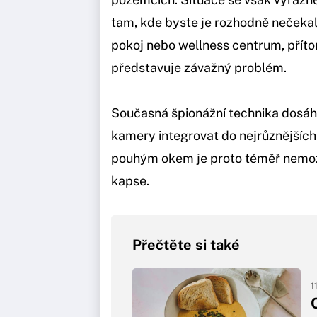
tam, kde byste je rozhodně nečekali
pokoj nebo wellness centrum, přít
představuje závažný problém.
Současná špionážní technika dosáhl
kamery integrovat do nejrůznějších
pouhým okem je proto téměř nemož
kapse.
Přečtěte si také
1