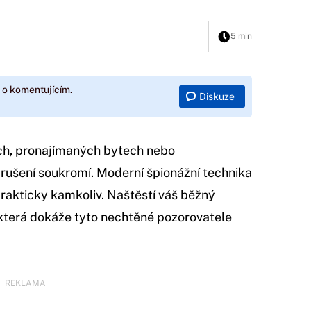
5 min
 o komentujícím.
Diskuze
ch, pronajímaných bytech nebo
rušení soukromí. Moderní špionážní technika
t prakticky kamkoliv. Naštěstí váš běžný
která dokáže tyto nechtěné pozorovatele
REKLAMA