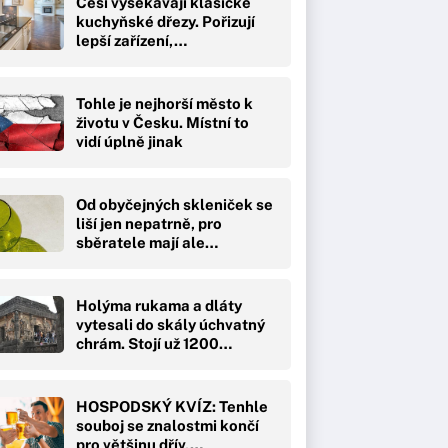
Češi vysekávají klasické
kuchyňské dřezy. Pořizují
lepší zařízení,…
Tohle je nejhorší město k
životu v Česku. Místní to
vidí úplně jinak
Od obyčejných skleniček se
liší jen nepatrně, pro
sběratele mají ale…
Holýma rukama a dláty
vytesali do skály úchvatný
chrám. Stojí už 1200…
HOSPODSKÝ KVÍZ: Tenhle
souboj se znalostmi končí
pro většinu dřív,…