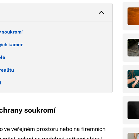
y soukromí
tých kamer
ole
realitu
í
ochrany soukromí
o ve veřejném prostoru nebo na firemních
 mění, pokud se podobná zařízení objeví