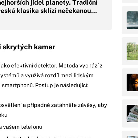
nejhorších jídel planety. Tradiční
česká klasika sklízí nečekanou…
i skrytých kamer
jako efektivní detektor. Metoda vychází z
systémů a využívá rozdíl mezi lidským
smartphonů. Postup je následující:
světlení a případně zatáhněte závěsy, aby
nku
na vašem telefonu