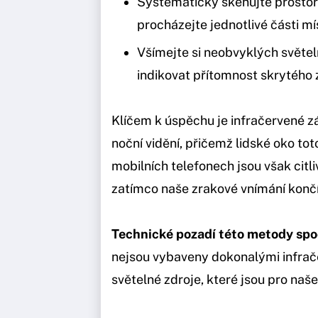
Systematicky skenujte prostor 
procházejte jednotlivé části mí
Všímejte si neobvyklých světe
indikovat přítomnost skrytého 
Klíčem k úspěchu je infračervené zá
noční vidění, přičemž lidské oko to
mobilních telefonech jsou však citl
zatímco naše zrakové vnímání kon
Technické pozadí této metody spo
nejsou vybaveny dokonalými infrače
světelné zdroje, které jsou pro naše