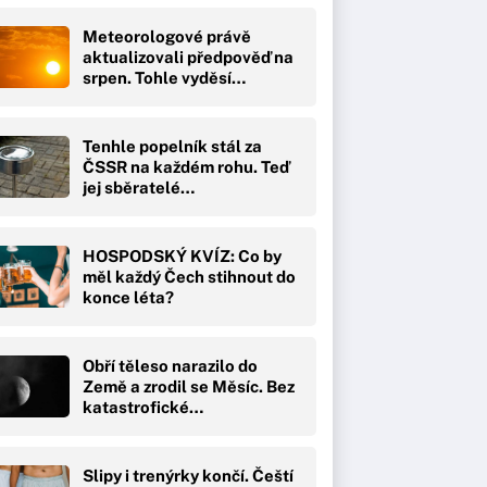
Meteorologové právě
aktualizovali předpověď na
srpen. Tohle vyděsí…
Tenhle popelník stál za
ČSSR na každém rohu. Teď
jej sběratelé…
HOSPODSKÝ KVÍZ: Co by
měl každý Čech stihnout do
konce léta?
Obří těleso narazilo do
Země a zrodil se Měsíc. Bez
katastrofické…
Slipy i trenýrky končí. Čeští