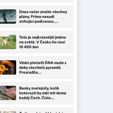
Dnes večer zrušte všechny
plány. Prima nasadí
strhující podívanou,…
Toto je nejkrásnější jméno
na světě. V Česku ho nosí
10 400 žen
Vědci přečetli DNA muže z
doby stavitelů pyramid.
Prozradila…
Banky zveřejnily, kolik
hotovosti by měl mít doma
každý Čech. Číslo…