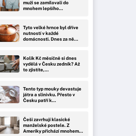
muži se zamilovali do
mnohem lepšího…
Tyto velké hrnce byl dříve
nutností v každé
domácnosti. Dnes za ně…
Kolik Kč měsíčně si dnes
vydělá v Česku zedník? Až
to zjistíte,…
Tento typ mouky devastuje
játra a slinivku. Přesto v
Česku patří k…
Češi zavrhují klasické
manželské postele. Z
Ameriky přichází mnohem…