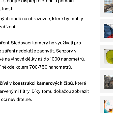
– sledujte displej telefonu a pomalu
stnosti
lných bodů na obrazovce, které by mohly
zařízení
ření. Sledovací kamery ho využívají pro
to záření nedokáže zachytit. Senzory v
ivé na vlnové délky až do 1000 nanometrů,
čí někde kolem 700-750 nanometrů.
čívá v konstrukci kamerových čipů
, které
rvenými filtry. Díky tomu dokážou zobrazit
 oči neviditelné.