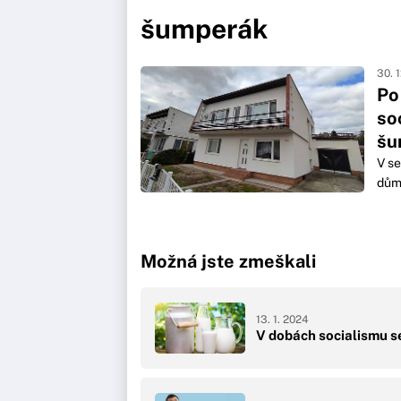
šumperák
30. 
Po
so
šu
V se
dům
Možná jste zmeškali
13. 1. 2024
V dobách socialismu s