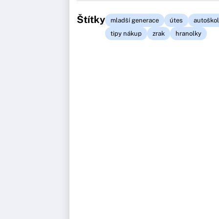
Štítky
mladší generace
útes
autoško
tipy nákup
zrak
hranolky