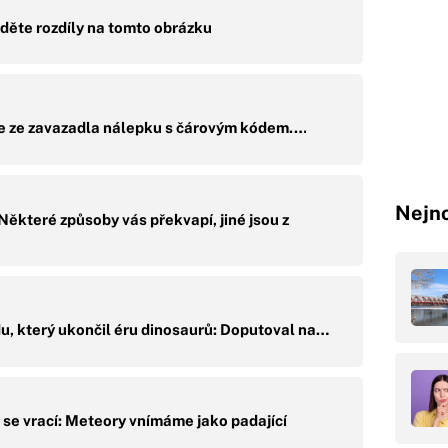
děte rozdíly na tomto obrázku
te ze zavazadla nálepku s čárovým kódem.…
Nejno
ěkteré způsoby vás překvapí, jiné jsou z
u, který ukončil éru dinosaurů: Doputoval na…
 se vrací: Meteory vnímáme jako padající