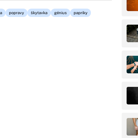
la
popravy
škytavka
génius
papriky