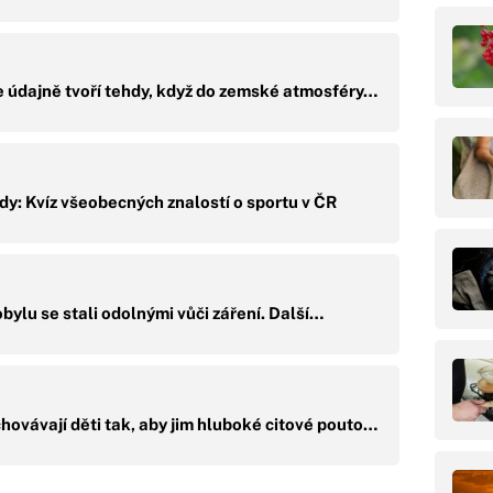
e údajně tvoří tehdy, když do zemské atmosféry…
y: Kvíz všeobecných znalostí o sportu v ČR
nobylu se stali odolnými vůči záření. Další…
ovávají děti tak, aby jim hluboké citové pouto…