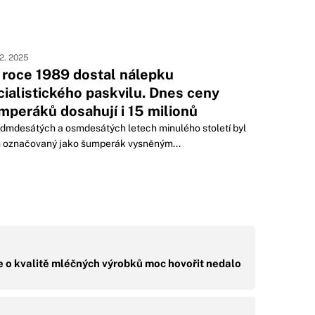
12. 2025
 roce 1989 dostal nálepku
cialistického paskvilu. Dnes ceny
mperáků dosahují i 15 milionů
dmdesátých a osmdesátých letech minulého století byl
 označovaný jako šumperák vysněným...
e o kvalitě mléčných výrobků moc hovořit nedalo