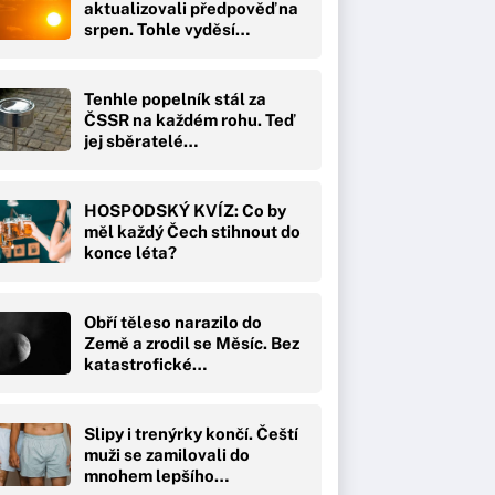
aktualizovali předpověď na
srpen. Tohle vyděsí…
Tenhle popelník stál za
ČSSR na každém rohu. Teď
jej sběratelé…
HOSPODSKÝ KVÍZ: Co by
měl každý Čech stihnout do
konce léta?
Obří těleso narazilo do
Země a zrodil se Měsíc. Bez
katastrofické…
Slipy i trenýrky končí. Čeští
muži se zamilovali do
mnohem lepšího…