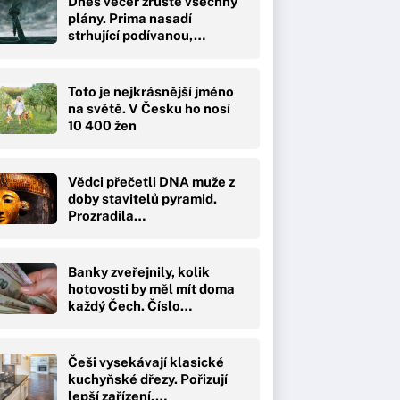
Dnes večer zrušte všechny
plány. Prima nasadí
strhující podívanou,…
Toto je nejkrásnější jméno
na světě. V Česku ho nosí
10 400 žen
Vědci přečetli DNA muže z
doby stavitelů pyramid.
Prozradila…
Banky zveřejnily, kolik
hotovosti by měl mít doma
každý Čech. Číslo…
Češi vysekávají klasické
kuchyňské dřezy. Pořizují
lepší zařízení,…