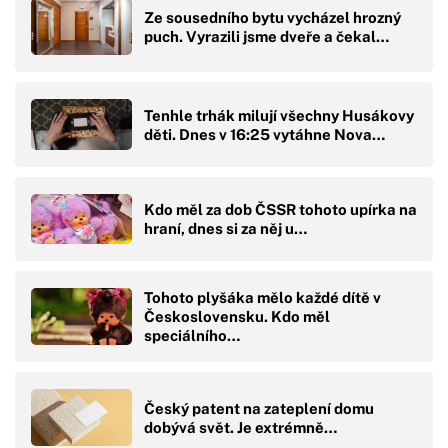
Ze sousedního bytu vycházel hrozný
puch. Vyrazili jsme dveře a čekal…
Tenhle trhák milují všechny Husákovy
děti. Dnes v 16:25 vytáhne Nova…
Kdo měl za dob ČSSR tohoto upírka na
hraní, dnes si za něj u…
Tohoto plyšáka mělo každé dítě v
Československu. Kdo měl
speciálního…
Český patent na zateplení domu
dobývá svět. Je extrémně…