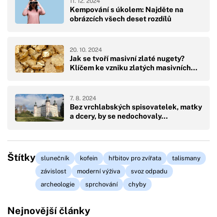
11. 12. 2024
Kempování s úkolem: Najděte na
obrázcích všech deset rozdílů
20. 10. 2024
Jak se tvoří masivní zlaté nugety?
Klíčem ke vzniku zlatých masivních…
7. 8. 2024
Bez vrchlabských spisovatelek, matky
a dcery, by se nedochovaly…
Štítky
slunečník
kofein
hřbitov pro zvířata
talismany
závislost
moderní výživa
svoz odpadu
archeologie
sprchování
chyby
Nejnovější články