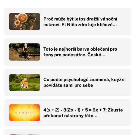
Proč může být letos dražší vánoční
cukroví. El Niño zdražuje klíčové…
Toto je nejhorší barva oblečení pro
ženy pro padesátce. České…
Co podle psychologů znamená, když si
povídáte sami pro sebe
4(x + 2) - 3(2x - 1) + 5 = 6x + 7: Zkuste
překonat nástrahy této…