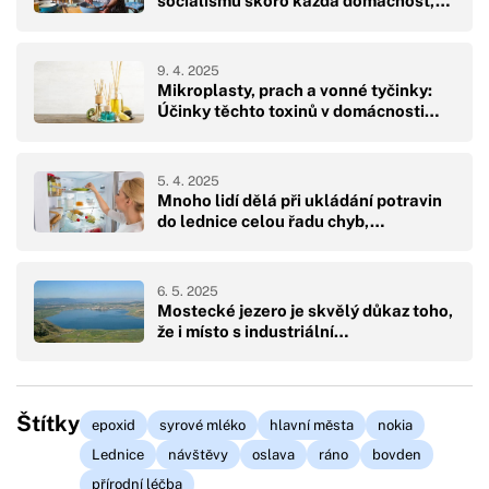
socialismu skoro každá domácnost,…
9. 4. 2025
Mikroplasty, prach a vonné tyčinky:
Účinky těchto toxinů v domácnosti…
5. 4. 2025
Mnoho lidí dělá při ukládání potravin
do lednice celou řadu chyb,…
6. 5. 2025
Mostecké jezero je skvělý důkaz toho,
že i místo s industriální…
Štítky
epoxid
syrové mléko
hlavní města
nokia
Lednice
návštěvy
oslava
ráno
bovden
přírodní léčba