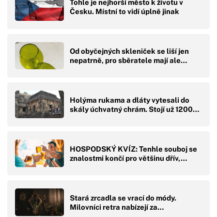
Tohle je nejhorší město k životu v
Česku. Místní to vidí úplně jinak
Od obyčejných skleniček se liší jen
nepatrně, pro sběratele mají ale…
Holýma rukama a dláty vytesali do
skály úchvatný chrám. Stojí už 1200…
HOSPODSKÝ KVÍZ: Tenhle souboj se
znalostmi končí pro většinu dřív,…
Stará zrcadla se vrací do módy.
Milovníci retra nabízejí za…