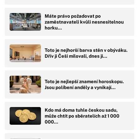
Máte právo požadovat po
zaměstnavateli kvůli nesnesitelnou
horku…
Toto je nejhorší barva stěn v obýváku.
Dřív ji Češi milovali, dnes ji…
Toto je nejlepší znamení horoskopu.
Jsou políbení anděly a vynikají…
Kdo má doma tuhle českou sadu,
může chtít po sběratelích až 1 000
000…