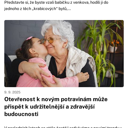
Představte si, že byste vzali babičku z venkova, hodili ji do
jednoho z těch „krabicových“ bytů,...
9. 9. 2025
Otevřenost k novým potravinám může
přispět k udržitelnější a zdravější
budoucnosti
V posledních letech se stále častěji setkáváme s novými trendy v