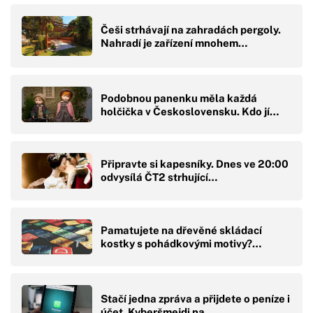
Češi strhávají na zahradách pergoly.
Nahradí je zařízení mnohem…
Podobnou panenku měla každá
holčička v Československu. Kdo jí…
Připravte si kapesníky. Dnes ve 20:00
odvysílá ČT2 strhující…
Pamatujete na dřevěné skládací
kostky s pohádkovými motivy?…
Stačí jedna zpráva a přijdete o peníze i
účet. Kyberšmejdi na…