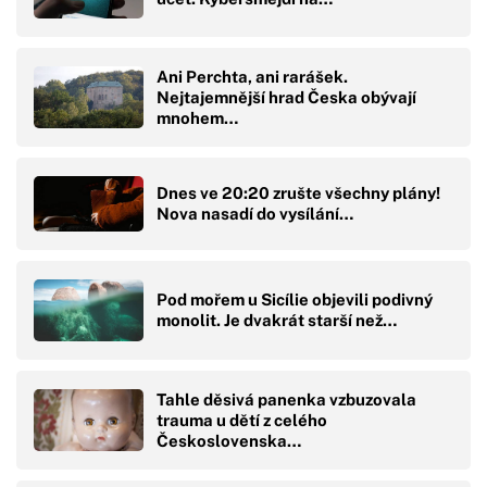
Ani Perchta, ani rarášek.
Nejtajemnější hrad Česka obývají
mnohem…
Dnes ve 20:20 zrušte všechny plány!
Nova nasadí do vysílání…
Pod mořem u Sicílie objevili podivný
monolit. Je dvakrát starší než…
Tahle děsivá panenka vzbuzovala
trauma u dětí z celého
Československa…