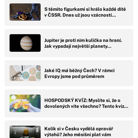
S těmito figurkami si hrálo každé dítě
v ČSSR. Dnes už jsou vzácností…
Jupiter je proti nim kulička na hraní.
Jak vypadají největší planety…
Jaké IQ má běžný Čech? V rámci
Evropy jsme pod průměrem
HOSPODSKÝ KVÍZ: Myslíte si, že o
dovolených víte všechno? Tento kvíz…
Kolik si v Česku vydělá opravář
výtahů? Jeho měsíšní plat vám