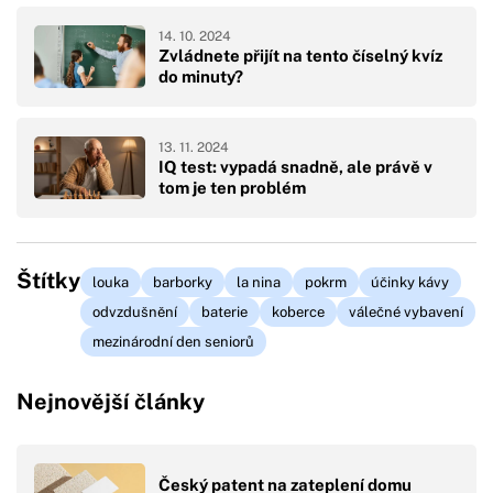
14. 10. 2024
Zvládnete přijít na tento číselný kvíz
do minuty?
13. 11. 2024
IQ test: vypadá snadně, ale právě v
tom je ten problém
Štítky
louka
barborky
la nina
pokrm
účinky kávy
odvzdušnění
baterie
koberce
válečné vybavení
mezinárodní den seniorů
Nejnovější články
Český patent na zateplení domu