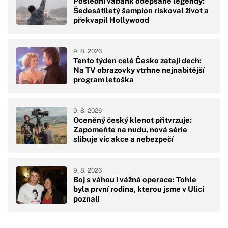
Poslední vabank odepsané legendy:
Šedesátiletý šampion riskoval život a
překvapil Hollywood
9. 8. 2026
Tento týden celé Česko zatají dech:
Na TV obrazovky vtrhne nejnabitější
program letoška
9. 8. 2026
Oceněný český klenot přitvrzuje:
Zapomeňte na nudu, nová série
slibuje víc akce a nebezpečí
9. 8. 2026
Boj s váhou i vážná operace: Tohle
byla první rodina, kterou jsme v Ulici
poznali