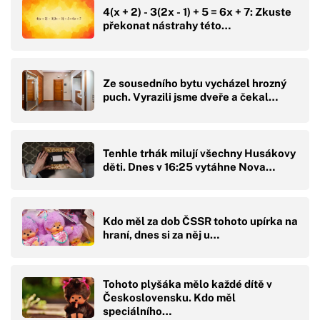
4(x + 2) - 3(2x - 1) + 5 = 6x + 7: Zkuste
překonat nástrahy této…
Ze sousedního bytu vycházel hrozný
puch. Vyrazili jsme dveře a čekal…
Tenhle trhák milují všechny Husákovy
děti. Dnes v 16:25 vytáhne Nova…
Kdo měl za dob ČSSR tohoto upírka na
hraní, dnes si za něj u…
Tohoto plyšáka mělo každé dítě v
Československu. Kdo měl
speciálního…