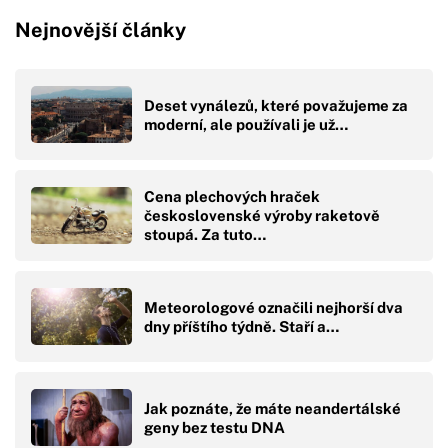
Nejnovější články
Deset vynálezů, které považujeme za
moderní, ale používali je už…
Cena plechových hraček
československé výroby raketově
stoupá. Za tuto…
Meteorologové označili nejhorší dva
dny příštího týdně. Staří a…
Jak poznáte, že máte neandertálské
geny bez testu DNA