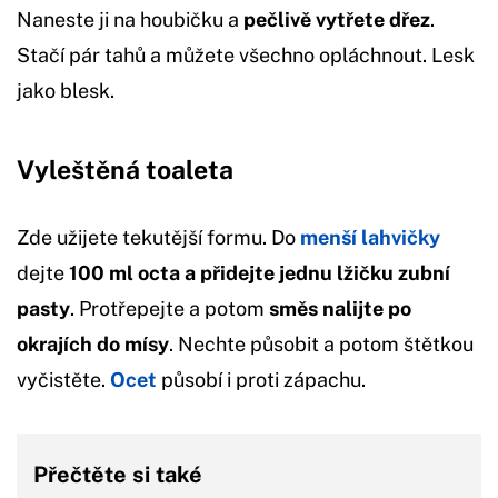
Naneste ji na houbičku a
pečlivě vytřete dřez
.
Stačí pár tahů a můžete všechno opláchnout. Lesk
jako blesk.
Vyleštěná toaleta
Zde užijete tekutější formu. Do
menší lahvičky
dejte
100 ml octa a přidejte jednu lžičku zubní
pasty
. Protřepejte a potom
směs nalijte po
okrajích do mísy
. Nechte působit a potom štětkou
vyčistěte.
Ocet
působí i proti zápachu.
Přečtěte si také