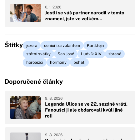
6. 1. 2026
Jestli se váš partner narodil v tomto
znamení, jste ve velkém…
Štítky
jezera
senioři za volantem
Karlštejn
státní svátky
San José
Ludvík XIV
zbraně
horolezci
hormony
bohatí
Doporučené články
9. 8. 2026
Legenda Ulice se ve 22. sezóně vrátí.
Fanoušci ji ale obdarovali kvůli jiné
roli
9. 8. 2026