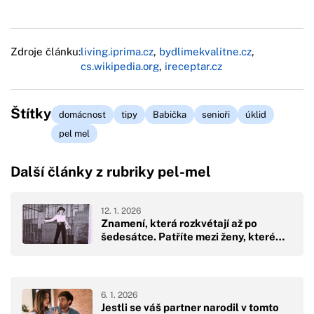
Zdroje článku:
living.iprima.cz
,
bydlimekvalitne.cz
,
cs.wikipedia.org
,
ireceptar.cz
Štítky
domácnost
tipy
Babička
senioři
úklid
pel mel
Další články z rubriky pel-mel
12. 1. 2026
Znamení, která rozkvétají až po
šedesátce. Patříte mezi ženy, které…
6. 1. 2026
Jestli se váš partner narodil v tomto