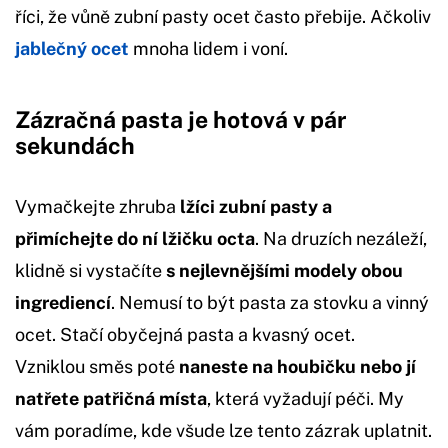
říci, že vůně zubní pasty ocet často přebije. Ačkoliv
jablečný ocet
mnoha lidem i voní.
Zázračná pasta je hotová v pár
sekundách
Vymačkejte zhruba
lžíci zubní pasty a
přimíchejte do ní lžičku octa
. Na druzích nezáleží,
klidně si vystačíte
s nejlevnějšími modely obou
ingrediencí
. Nemusí to být pasta za stovku a vinný
ocet. Stačí obyčejná pasta a kvasný ocet.
Vzniklou směs poté
naneste na houbičku nebo jí
natřete patřičná místa
, která vyžadují péči. My
vám poradíme, kde všude lze tento zázrak uplatnit.