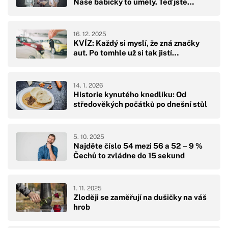
Naše babičky to uměly. Teď jste…
16. 12. 2025
KVÍZ: Každý si myslí, že zná značky
aut. Po tomhle už si tak jistí…
14. 1. 2026
Historie kynutého knedlíku: Od
středověkých počátků po dnešní stůl
5. 10. 2025
Najděte číslo 54 mezi 56 a 52 – 9 %
Čechů to zvládne do 15 sekund
1. 11. 2025
Zloději se zaměřují na dušičky na váš
hrob