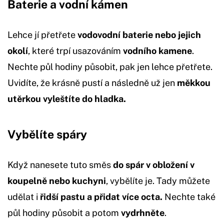
Baterie a vodní kámen
Lehce jí přetřete
vodovodní baterie nebo jejich
okolí
, které trpí usazováním
vodního kamene
.
Nechte půl hodiny působit, pak jen lehce přetřete.
Uvidíte, že krásně pustí a následně už jen
měkkou
utěrkou vyleštíte do hladka.
Vybělíte spáry
Když nanesete tuto směs
do spár v obložení v
koupelně nebo kuchyni
, vybělíte je. Tady můžete
udělat i
řidší pastu a přidat více octa.
Nechte také
půl hodiny působit a potom
vydrhněte
.