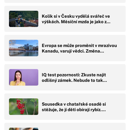
Kolik si v Česku vydělá svářeč ve
výškách. Měsíční mzda je jako z…
Evropa se může proměnit v mrazivou
Kanadu, varují vědci. Změna…
IQ test pozornosti: Zkuste najít
odlišný zámek. Nebude to tak…
Sousedka v chatařské osadě si
stěžuje, že jí děti obírají rybíz.…