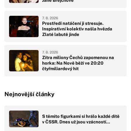
Janě Brejchové
7. 8. 2026
Prostředí natáčení ji stresuje.
Inspirativní kolektiv našla hvězda
Zlaté labutě jinde
7. 8. 2026
Zítra miliony Čechů zapomenou na
horka: Na Nově běží ve 20:20
čtyřmiliardový hit
Nejnovější články
S těmito figurkami si hrálo každé dítě
v ČSSR. Dnes už jsou vzácností…