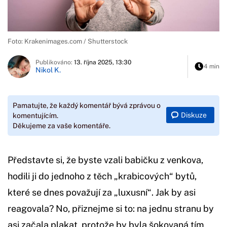
Foto: Krakenimages.com / Shutterstock
Publikováno:
13. října 2025, 13:30
4 min
Nikol K.
Pamatujte, že každý komentář bývá zprávou o
Diskuze
komentujícím.
Děkujeme za vaše komentáře.
Představte si, že byste vzali babičku z venkova,
hodili ji do jednoho z těch „krabicových“ bytů,
které se dnes považují za „luxusní“. Jak by asi
reagovala? No, přiznejme si to: na jednu stranu by
asi začala plakat, protože by byla šokovaná tím,