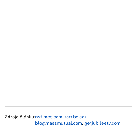
Zdroje článku:
nytimes.com
,
/crr.bc.edu
,
blog.massmutual.com
,
getjubileetv.com