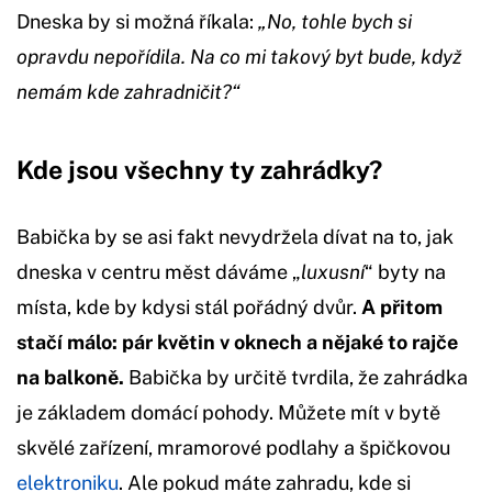
Dneska by si možná říkala:
„No, tohle bych si
opravdu nepořídila. Na co mi takový byt bude, když
nemám kde zahradničit?“
Kde jsou všechny ty zahrádky?
Babička by se asi fakt nevydržela dívat na to, jak
dneska v centru měst dáváme „
luxusní
“ byty na
místa, kde by kdysi stál pořádný dvůr.
A přitom
stačí málo: pár květin v oknech a nějaké to rajče
na balkoně.
Babička by určitě tvrdila, že zahrádka
je základem domácí pohody. Můžete mít v bytě
skvělé zařízení, mramorové podlahy a špičkovou
elektroniku
. Ale pokud máte zahradu, kde si