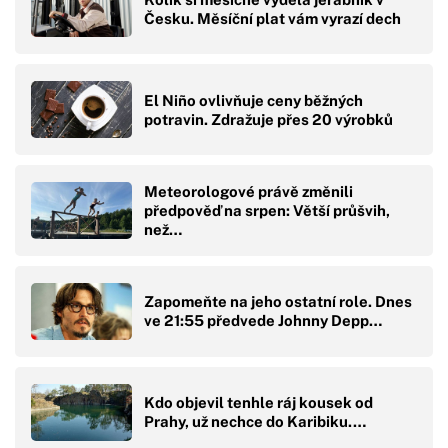
Česku. Měsíční plat vám vyrazí dech
El Niño ovlivňuje ceny běžných
potravin. Zdražuje přes 20 výrobků
Meteorologové právě změnili
předpověď na srpen: Větší průšvih,
než…
Zapomeňte na jeho ostatní role. Dnes
ve 21:55 předvede Johnny Depp…
Kdo objevil tenhle ráj kousek od
Prahy, už nechce do Karibiku.…