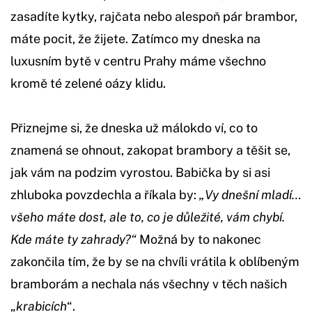
zasadíte kytky, rajčata nebo alespoň pár brambor,
máte pocit, že žijete. Zatímco my dneska na
luxusním bytě v centru Prahy máme všechno
kromě té zelené oázy klidu.
Přiznejme si, že dneska už málokdo ví, co to
znamená se ohnout, zakopat brambory a těšit se,
jak vám na podzim vyrostou. Babička by si asi
zhluboka povzdechla a říkala by:
„Vy dnešní mladí…
všeho máte dost, ale to, co je důležité, vám chybí.
Kde máte ty zahrady?“
Možná by to nakonec
zakončila tím, že by se na chvíli vrátila k oblíbeným
bramborám a nechala nás všechny v těch našich
„
krabicích
“.