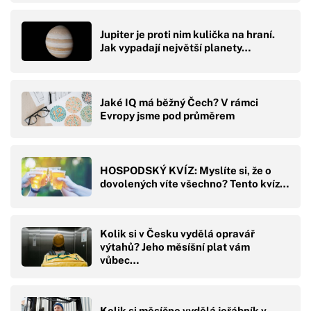
Jupiter je proti nim kulička na hraní.
Jak vypadají největší planety…
Jaké IQ má běžný Čech? V rámci
Evropy jsme pod průměrem
HOSPODSKÝ KVÍZ: Myslíte si, že o
dovolených víte všechno? Tento kvíz…
Kolik si v Česku vydělá opravář
výtahů? Jeho měsíšní plat vám
vůbec…
Kolik si měsíčne vydělá jeřábník v