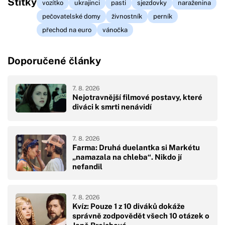
Štítky
vozítko
ukrajinci
pasti
sjezdovky
naraženina
pečovatelské domy
živnostník
perník
přechod na euro
vánočka
Doporučené články
7. 8. 2026
Nejotravnější filmové postavy, které
diváci k smrti nenávidí
7. 8. 2026
Farma: Druhá duelantka si Markétu
„namazala na chleba“. Nikdo jí
nefandil
7. 8. 2026
Kvíz: Pouze 1 z 10 diváků dokáže
správně zodpovědět všech 10 otázek o