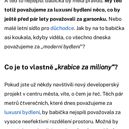
A teď to nejlepší: babička by měla pravdu.
My teď
totiž považujeme za luxusní bydlení něco, co by
ještě před pár lety považovali za garsonku.
Nebo
malé letní sídlo pro
důchodce
. Jak by na to babička
asi koukala, kdyby viděla, co všechno dneska
považujeme za
„moderní bydlení“
?
Co je to vlastně
„krabice za miliony“
?
Pokud jste už někdy navštívili nový developerský
projekt v centru města, víte, o čem je řeč. Těch pár
metrů čtverečních, které dnes považujeme za
luxusní bydlení
, by babička nejspíš považovala za
vysoce neefektivní rozdělení prostoru. Možná by