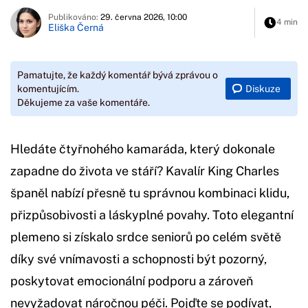
Publikováno:
29. června 2026, 10:00
4 min
Eliška Černá
Pamatujte, že každý komentář bývá zprávou o
Diskuze
komentujícím.
Děkujeme za vaše komentáře.
Hledáte čtyřnohého kamaráda, který dokonale
zapadne do života ve stáří? Kavalír King Charles
španěl nabízí přesně tu správnou kombinaci klidu,
přizpůsobivosti a láskyplné povahy. Toto elegantní
plemeno si získalo srdce seniorů po celém světě
díky své vnímavosti a schopnosti být pozorný,
poskytovat emocionální podporu a zároveň
nevyžadovat náročnou péči. Pojďte se podívat,