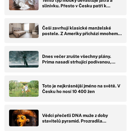
Tento typ mouky devastuje játra a
slinivku. Přesto v Česku patří k…
Češi zavrhují klasické manželské
postele. Z Ameriky přichází mnohem…
Dnes večer zrušte všechny plány.
Prima nasadí strhující podívanou,…
Toto je nejkrásnější jméno na světě. V
Česku ho nosí 10 400 žen
Vědci přečetli DNA muže z doby
stavitelů pyramid. Prozradila…