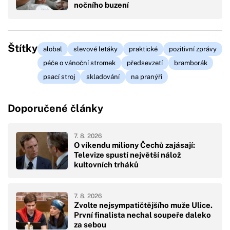
nočního buzení
Štítky
alobal
slevové letáky
praktické
pozitivní zprávy
péče o vánoční stromek
předsevzetí
bramborák
psací stroj
skladování
na pranýři
Doporučené články
7. 8. 2026
O víkendu miliony Čechů zajásají:
Televize spustí největší nálož
kultovních trháků
7. 8. 2026
Zvolte nejsympatičtějšího muže Ulice.
První finalista nechal soupeře daleko
za sebou