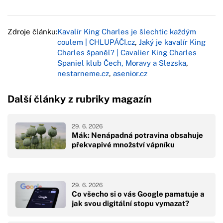
Zdroje článku:
Kavalír King Charles je šlechtic každým
coulem | CHLUPÁČI.cz
,
Jaký je kavalír King
Charles španěl? | Cavalier King Charles
Spaniel klub Čech, Moravy a Slezska
,
nestarneme.cz
,
asenior.cz
Další články z rubriky magazín
29. 6. 2026
Mák: Nenápadná potravina obsahuje
překvapivé množství vápníku
29. 6. 2026
Co všecho si o vás Google pamatuje a
jak svou digitální stopu vymazat?