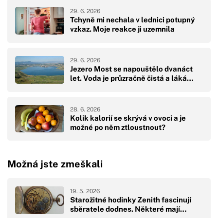
29. 6. 2026
Tchyně mi nechala v lednici potupný
vzkaz. Moje reakce ji uzemnila
29. 6. 2026
Jezero Most se napouštělo dvanáct
let. Voda je průzračně čistá a láká…
28. 6. 2026
Kolik kalorií se skrývá v ovoci a je
možné po něm ztloustnout?
Možná jste zmeškali
19. 5. 2026
Starožitné hodinky Zenith fascinují
sběratele dodnes. Některé mají…