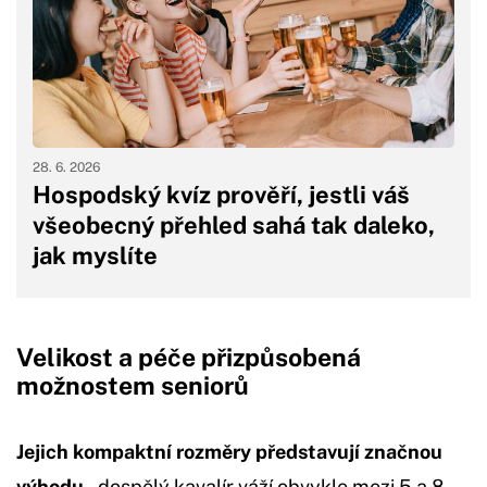
28. 6. 2026
Hospodský kvíz prověří, jestli váš
všeobecný přehled sahá tak daleko,
jak myslíte
Velikost a péče přizpůsobená
možnostem seniorů
Jejich kompaktní rozměry představují značnou
výhodu
– dospělý kavalír váží obvykle mezi 5 a 8