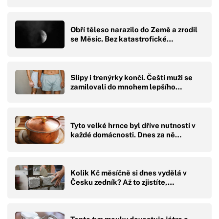
Obří těleso narazilo do Země a zrodil
se Měsíc. Bez katastrofické…
Slipy i trenýrky končí. Čeští muži se
zamilovali do mnohem lepšího…
Tyto velké hrnce byl dříve nutností v
každé domácnosti. Dnes za ně…
Kolik Kč měsíčně si dnes vydělá v
Česku zedník? Až to zjistíte,…