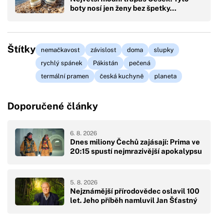
boty nosí jen ženy bez špetky…
Štítky
nemačkavost
závislost
doma
slupky
rychlý spánek
Pákistán
pečená
termální pramen
česká kuchyně
planeta
Doporučené články
6. 8. 2026
Dnes miliony Čechů zajásají: Prima ve
20:15 spustí nejmrazivější apokalypsu
5. 8. 2026
Nejznámější přírodovědec oslavil 100
let. Jeho příběh namluvil Jan Šťastný