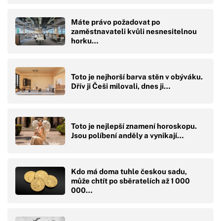
Máte právo požadovat po
zaměstnavateli kvůli nesnesitelnou
horku…
Toto je nejhorší barva stěn v obýváku.
Dřív ji Češi milovali, dnes ji…
Toto je nejlepší znamení horoskopu.
Jsou políbení anděly a vynikají…
Kdo má doma tuhle českou sadu,
může chtít po sběratelích až 1 000
000…