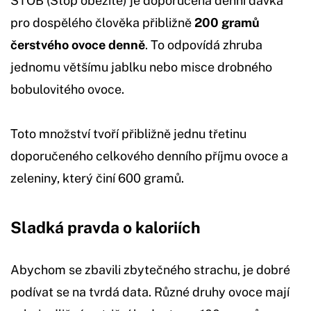
STOB (Stop obezitě) je doporučená denní dávka
pro dospělého člověka přibližně
200 gramů
čerstvého ovoce denně
. To odpovídá zhruba
jednomu většímu jablku nebo misce drobného
bobulovitého ovoce.
Toto množství tvoří přibližně jednu třetinu
doporučeného celkového denního příjmu ovoce a
zeleniny, který činí 600 gramů.
Sladká pravda o kaloriích
Abychom se zbavili zbytečného strachu, je dobré
podívat se na tvrdá data. Různé druhy ovoce mají