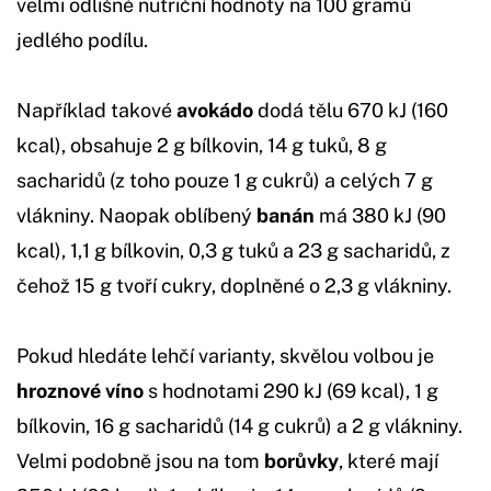
velmi odlišné nutriční hodnoty na 100 gramů
jedlého podílu.
Například takové
avokádo
dodá tělu 670 kJ (160
kcal), obsahuje 2 g bílkovin, 14 g tuků, 8 g
sacharidů (z toho pouze 1 g cukrů) a celých 7 g
vlákniny. Naopak oblíbený
banán
má 380 kJ (90
kcal), 1,1 g bílkovin, 0,3 g tuků a 23 g sacharidů, z
čehož 15 g tvoří cukry, doplněné o 2,3 g vlákniny.
Pokud hledáte lehčí varianty, skvělou volbou je
hroznové víno
s hodnotami 290 kJ (69 kcal), 1 g
bílkovin, 16 g sacharidů (14 g cukrů) a 2 g vlákniny.
Velmi podobně jsou na tom
borůvky
, které mají