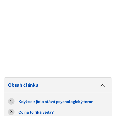
Konec reklamy
Obsah článku
Když se z jídla stává psychologický teror
Co na to říká věda?