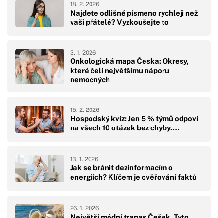
18. 2. 2026
Najdete odlišné písmeno rychleji než
vaši přátelé? Vyzkoušejte to
3. 1. 2026
Onkologická mapa Česka: Okresy,
které čelí největšímu náporu
nemocných
15. 2. 2026
Hospodský kvíz: Jen 5 % týmů odpoví
na všech 10 otázek bez chyby.…
13. 1. 2026
Jak se bránit dezinformacím o
energiích? Klíčem je ověřování faktů
26. 1. 2026
Největší módní trapas Češek. Tyto