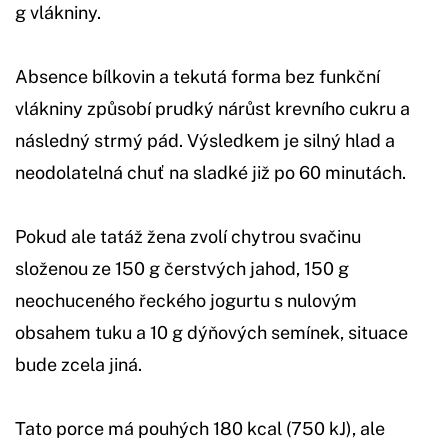
g vlákniny.
Absence bílkovin a tekutá forma bez funkční
vlákniny způsobí prudký nárůst krevního cukru a
následný strmý pád. Výsledkem je silný hlad a
neodolatelná chuť na sladké již po 60 minutách.
Pokud ale tatáž žena zvolí chytrou svačinu
složenou ze 150 g čerstvých jahod, 150 g
neochuceného řeckého jogurtu s nulovým
obsahem tuku a 10 g dýňových semínek, situace
bude zcela jiná.
Tato porce má pouhých 180 kcal (750 kJ), ale