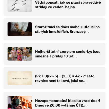
Vědci popsali, jak se ptáci spravedlivě
střídají ve vedení hejna
Starožitníci se dnes mohou utlouci po
starých hmoždířích. Bronzový…
Nejhorší letní vzory pro seniorky: Jsou
směšné a přidají 10 let…
(2x + 3)(x - 5) + (x + 1) = 4x - 7: Tato
rovnice není taková, jaká se…
Nezapomenutelná klasika vrací úder!
Dnes ve 20:00 vytáhne ČT2…