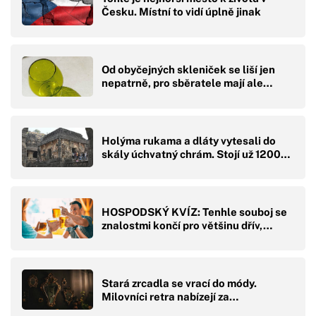
Česku. Místní to vidí úplně jinak
Od obyčejných skleniček se liší jen
nepatrně, pro sběratele mají ale…
Holýma rukama a dláty vytesali do
skály úchvatný chrám. Stojí už 1200…
HOSPODSKÝ KVÍZ: Tenhle souboj se
znalostmi končí pro většinu dřív,…
Stará zrcadla se vrací do módy.
Milovníci retra nabízejí za…