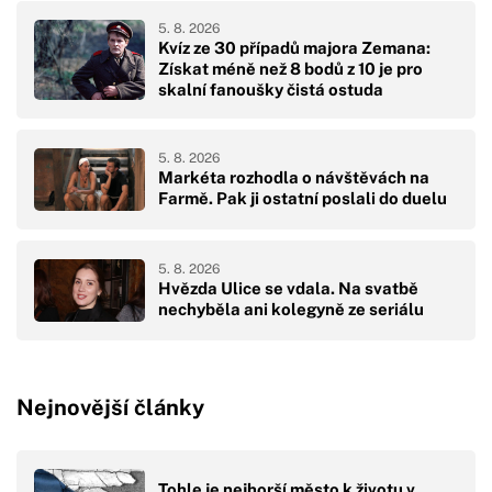
5. 8. 2026
Kvíz ze 30 případů majora Zemana:
Získat méně než 8 bodů z 10 je pro
skalní fanoušky čistá ostuda
5. 8. 2026
Markéta rozhodla o návštěvách na
Farmě. Pak ji ostatní poslali do duelu
5. 8. 2026
Hvězda Ulice se vdala. Na svatbě
nechyběla ani kolegyně ze seriálu
Nejnovější články
Tohle je nejhorší město k životu v