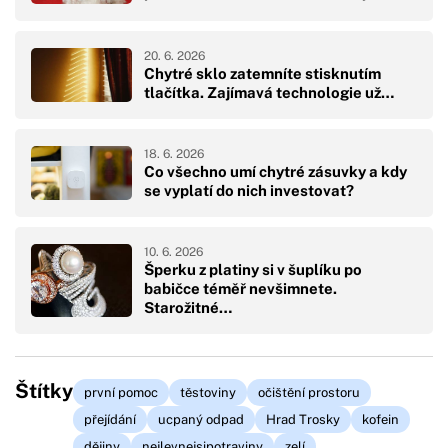
20. 6. 2026
Chytré sklo zatemníte stisknutím
tlačítka. Zajímavá technologie už…
18. 6. 2026
Co všechno umí chytré zásuvky a kdy
se vyplatí do nich investovat?
10. 6. 2026
Šperku z platiny si v šuplíku po
babičce téměř nevšimnete.
Starožitné…
Štítky
první pomoc
těstoviny
očištění prostoru
přejídání
ucpaný odpad
Hrad Trosky
kofein
dějiny
nejlevnejsipotraviny
zelí