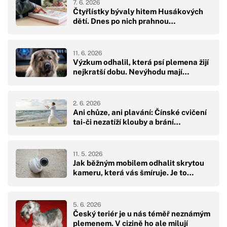
7. 6. 2026
Čtyřlístky bývaly hitem Husákových
dětí. Dnes po nich prahnou…
11. 6. 2026
Výzkum odhalil, která psí plemena žijí
nejkratší dobu. Nevýhodu mají…
2. 6. 2026
Ani chůze, ani plavání: Čínské cvičení
tai-či nezatíží klouby a brání…
11. 5. 2026
Jak běžným mobilem odhalit skrytou
kameru, která vás šmíruje. Je to…
5. 6. 2026
Český teriér je u nás téměř neznámým
plemenem. V cizině ho ale milují