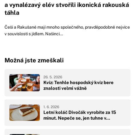
a vynalézavý elév stvořili ikonická rakouská
táhla
Češi a Rakušané mají mnoho společného, pravděpodobně nejvíce
v souvislosti s jídlem. Našinci...
Možná jste zmeškali
26. 5. 2026
Kvíz: Tenhle hospodský kvíz bere
znalosti velmi vážně
1. 6. 2026
Letní koláč Divočák vyrobíte za 15
minut. Nepeče se, jen tuhne v…