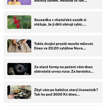
odlišný zámek. Nebude to tak…
Sousedka v chatařské osadě si
stěžuje, že jí děti obírají rybíz.…
Tuhle dvojici prostě musíte milovat.
Dnes ve 20:20 vytáhne Nova…
Za staré formy na pečení vám dnes
sběratelé urvou ruce: Za beránka…
Zbyl vám po babičce starý lívanečník?
Tak ho pod 3000 Kč dnes…