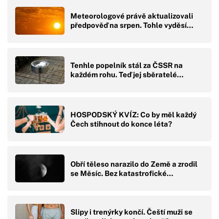
Meteorologové právě aktualizovali
předpověď na srpen. Tohle vyděsí…
Tenhle popelník stál za ČSSR na
každém rohu. Teď jej sběratelé…
HOSPODSKÝ KVÍZ: Co by měl každý
Čech stihnout do konce léta?
Obří těleso narazilo do Země a zrodil
se Měsíc. Bez katastrofické…
Slipy i trenýrky končí. Čeští muži se