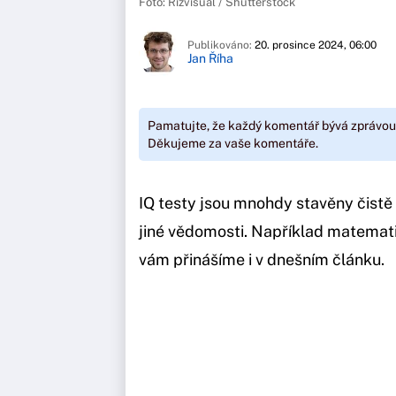
Foto: Rizvisual / Shutterstock
Publikováno:
20. prosince 2024, 06:00
Jan Říha
Pamatujte, že každý komentář bývá zprávou
Děkujeme za vaše komentáře.
IQ testy jsou mnohdy stavěny čistě n
jiné vědomosti. Například matemat
vám přinášíme i v dnešním článku.