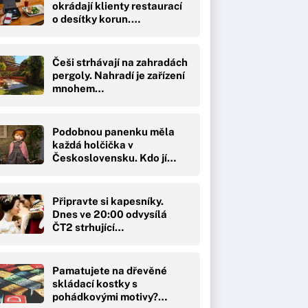
okrádají klienty restaurací
o desítky korun.…
Češi strhávají na zahradách
pergoly. Nahradí je zařízení
mnohem…
Podobnou panenku měla
každá holčička v
Československu. Kdo jí…
Připravte si kapesníky.
Dnes ve 20:00 odvysílá
ČT2 strhující…
Pamatujete na dřevěné
skládací kostky s
pohádkovými motivy?…