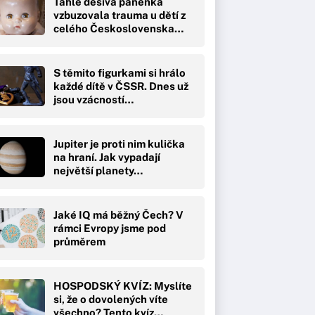
Tahle děsivá panenka
vzbuzovala trauma u dětí z
celého Československa…
S těmito figurkami si hrálo
každé dítě v ČSSR. Dnes už
jsou vzácností…
Jupiter je proti nim kulička
na hraní. Jak vypadají
největší planety…
Jaké IQ má běžný Čech? V
rámci Evropy jsme pod
průměrem
HOSPODSKÝ KVÍZ: Myslíte
si, že o dovolených víte
všechno? Tento kvíz…