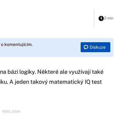
2 min
 o komentujícím.
Diskuze
a bázi logiky. Některé ale využívají také
iku. A jeden takový matematický IQ test
REKLAMA