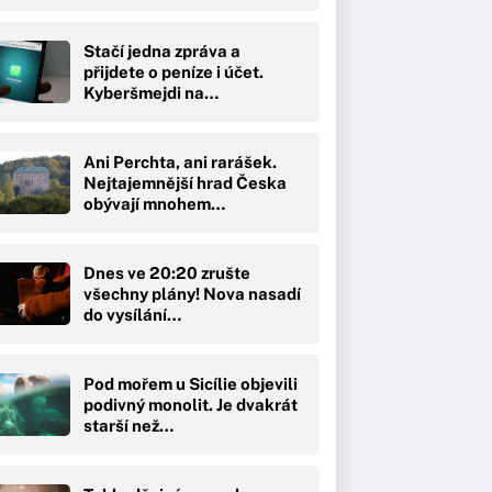
Stačí jedna zpráva a
přijdete o peníze i účet.
Kyberšmejdi na…
Ani Perchta, ani rarášek.
Nejtajemnější hrad Česka
obývají mnohem…
Dnes ve 20:20 zrušte
všechny plány! Nova nasadí
do vysílání…
Pod mořem u Sicílie objevili
podivný monolit. Je dvakrát
starší než…