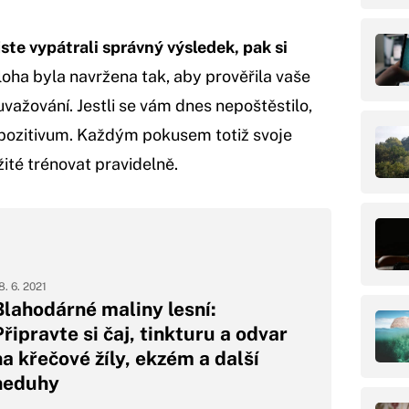
ste vypátrali správný výsledek, pak si
loha byla navržena tak, aby prověřila vaše
važování. Jestli se vám dnes nepoštěstilo,
o pozitivum. Každým pokusem totiž svoje
žité trénovat pravidelně.
8. 6. 2021
Blahodárné maliny lesní:
Připravte si čaj, tinkturu a odvar
na křečové žíly, ekzém a další
neduhy