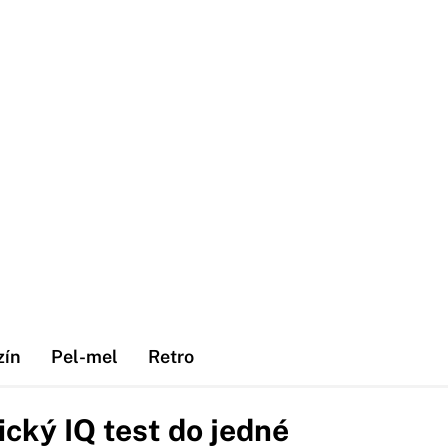
zín
Pel-mel
Retro
cký IQ test do jedné