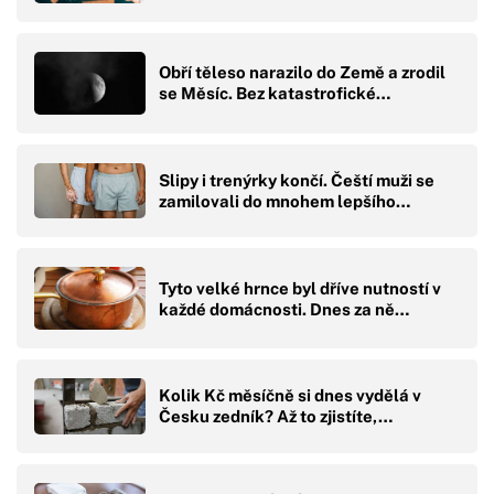
Obří těleso narazilo do Země a zrodil
se Měsíc. Bez katastrofické…
Slipy i trenýrky končí. Čeští muži se
zamilovali do mnohem lepšího…
Tyto velké hrnce byl dříve nutností v
každé domácnosti. Dnes za ně…
Kolik Kč měsíčně si dnes vydělá v
Česku zedník? Až to zjistíte,…