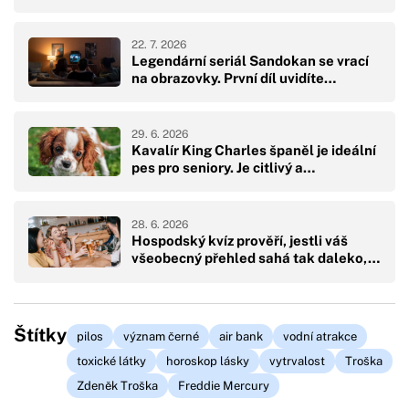
22. 7. 2026
Legendární seriál Sandokan se vrací
na obrazovky. První díl uvidíte…
29. 6. 2026
Kavalír King Charles španěl je ideální
pes pro seniory. Je citlivý a…
28. 6. 2026
Hospodský kvíz prověří, jestli váš
všeobecný přehled sahá tak daleko,…
Štítky
pilos
význam černé
air bank
vodní atrakce
toxické látky
horoskop lásky
vytrvalost
Troška
Zdeněk Troška
Freddie Mercury