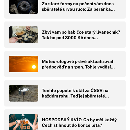
Za staré formy na pečení vám dnes
sběratelé urvou ruce: Za beránka…
Zbyl vám po babičce starý lívanečník?
Tak ho pod 3000 Kč dnes…
Meteorologové právě aktualizovali
předpověď na srpen. Tohle vyděsí…
Tenhle popelník stál za ČSSR na
každém rohu. Teď jej sběratelé…
HOSPODSKÝ KVÍZ: Co by měl každý
Čech stihnout do konce léta?