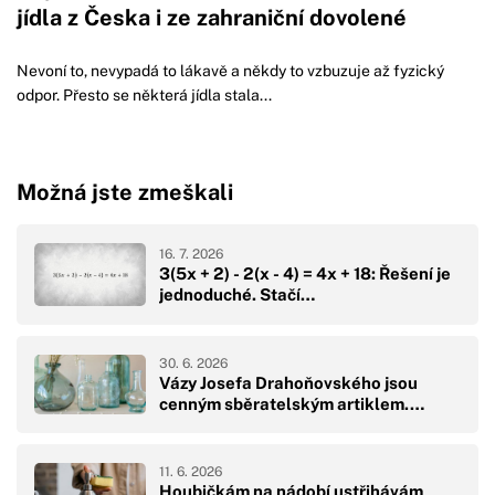
jídla z Česka i ze zahraniční dovolené
Nevoní to, nevypadá to lákavě a někdy to vzbuzuje až fyzický
odpor. Přesto se některá jídla stala...
Možná jste zmeškali
16. 7. 2026
3(5x + 2) - 2(x - 4) = 4x + 18: Řešení je
jednoduché. Stačí…
30. 6. 2026
Vázy Josefa Drahoňovského jsou
cenným sběratelským artiklem.…
11. 6. 2026
Houbičkám na nádobí ustřihávám