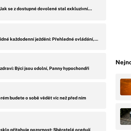
Jak se z dostupné dovolené stal exkluzivní…
lidné každodenní ježdění: Přehledné ovládání,…
Nejno
draví: Býci jsou odolní, Panny hypochondři
rém budete o sobě vědět víc než před ním
klo přitahuje pozornost: Sběratelé oceňují