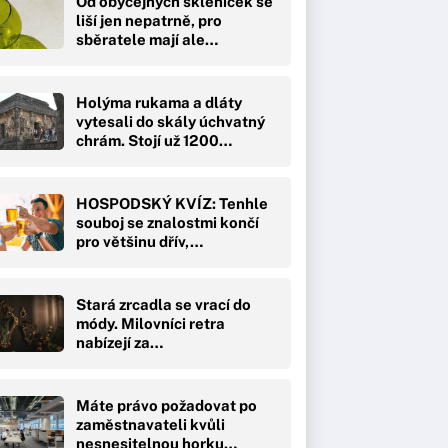
Od obyčejných skleniček se
liší jen nepatrně, pro
sběratele mají ale…
Holýma rukama a dláty
vytesali do skály úchvatný
chrám. Stojí už 1200…
HOSPODSKÝ KVÍZ: Tenhle
souboj se znalostmi končí
pro většinu dřív,…
Stará zrcadla se vrací do
módy. Milovníci retra
nabízejí za…
Máte právo požadovat po
zaměstnavateli kvůli
nesnesitelnou horku…