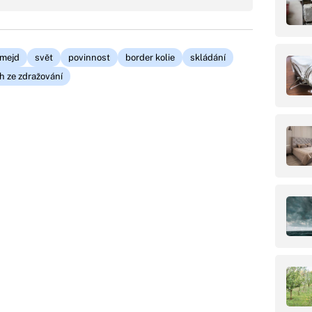
mejd
svět
povinnost
border kolie
skládání
h ze zdražování