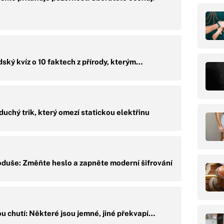
dský kvíz o 10 faktech z přírody, kterým…
duchý trik, který omezí statickou elektřinu
oduše: Změňte heslo a zapněte moderní šifrování
u chutí: Některé jsou jemné, jiné překvapí…