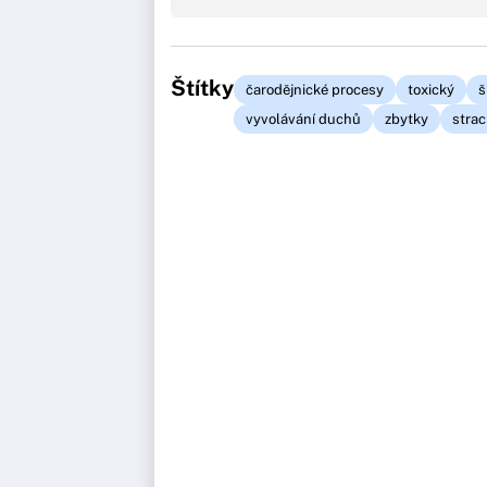
Štítky
čarodějnické procesy
toxický
š
vyvolávání duchů
zbytky
strac