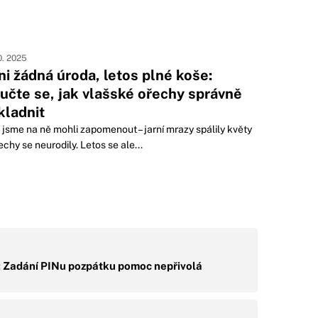
10. 2025
ni žádná úroda, letos plné koše:
učte se, jak vlašské ořechy správně
kladnit
 jsme na ně mohli zapomenout – jarní mrazy spálily květy
echy se neurodily. Letos se ale...
 Zadání PINu pozpátku pomoc nepřivolá