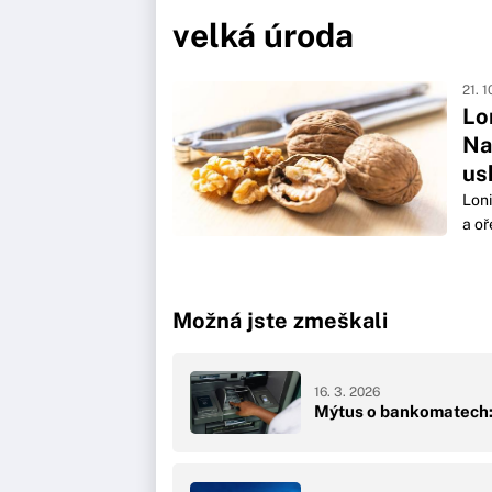
velká úroda
21. 
Lo
Na
us
Loni
a oř
Možná jste zmeškali
16. 3. 2026
Mýtus o bankomatech: