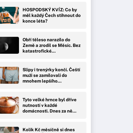
HOSPODSKÝ KVÍZ: Co by
měl každý Čech stihnout do
konce léta?
Obří těleso narazilo do
Země a zrodil se Měsíc. Bez
katastrofické…
Slipy i trenýrky končí. Čeští
muži se zamilovali do
mnohem lepšího…
Tyto velké hrnce byl dříve
nutností v každé
domácnosti. Dnes za ně…
Kolik Kč měsíčně si dnes