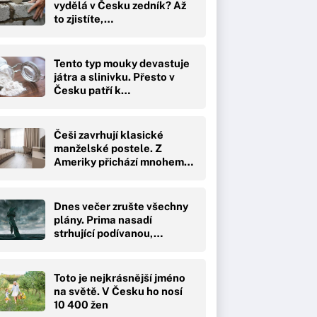
vydělá v Česku zedník? Až
to zjistíte,…
Tento typ mouky devastuje
játra a slinivku. Přesto v
Česku patří k…
Češi zavrhují klasické
manželské postele. Z
Ameriky přichází mnohem…
Dnes večer zrušte všechny
plány. Prima nasadí
strhující podívanou,…
Toto je nejkrásnější jméno
na světě. V Česku ho nosí
10 400 žen