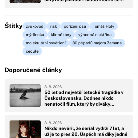
Štítky
zvukovod
risk
pořízení psa
Tomáš Holý
mýdlenka
klidné tóny
výhodná elektřina
molekulární osvětlení
30 případů majora Zemana
cedule
Doporučené články
8. 8. 2026
50 let od největší letecké tragédie v
Československu. Dodnes nikdo
nenatočil film, který by diváky
přikoval k obrazovkám
8. 8. 2026
Nikdo nevěřil, že seriál vydrží 7 let, a
už je to přes 20. Úspěch má díky jedné