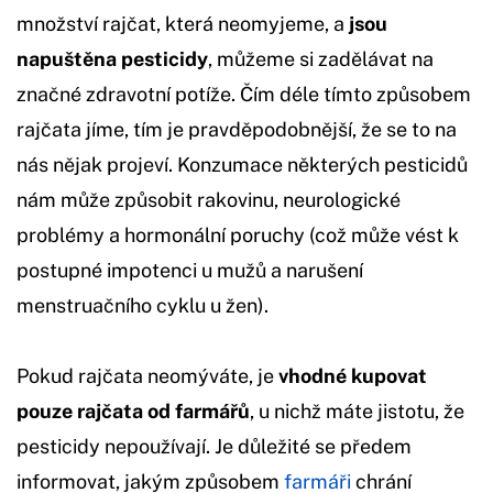
množství rajčat, která neomyjeme, a
jsou
napuštěna pesticidy
, můžeme si zadělávat na
značné zdravotní potíže. Čím déle tímto způsobem
rajčata jíme, tím je pravděpodobnější, že se to na
nás nějak projeví. Konzumace některých pesticidů
nám může způsobit rakovinu, neurologické
problémy a hormonální poruchy (což může vést k
postupné impotenci u mužů a narušení
menstruačního cyklu u žen).
Pokud rajčata neomýváte, je
vhodné kupovat
pouze rajčata od farmářů
, u nichž máte jistotu, že
pesticidy nepoužívají. Je důležité se předem
informovat, jakým způsobem
farmáři
chrání