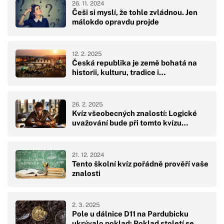
26. 11. 2024
Češi si myslí, že tohle zvládnou. Jen
málokdo opravdu projde
12. 2. 2025
Česká republika je země bohatá na
historii, kulturu, tradice i…
26. 2. 2025
Kvíz všeobecných znalostí: Logické
uvažování bude při tomto kvízu…
21. 12. 2024
Tento školní kvíz pořádně prověří vaše
znalosti
2. 3. 2025
Pole u dálnice D11 na Pardubicku
ukrývalo poklad: Poklad století se…