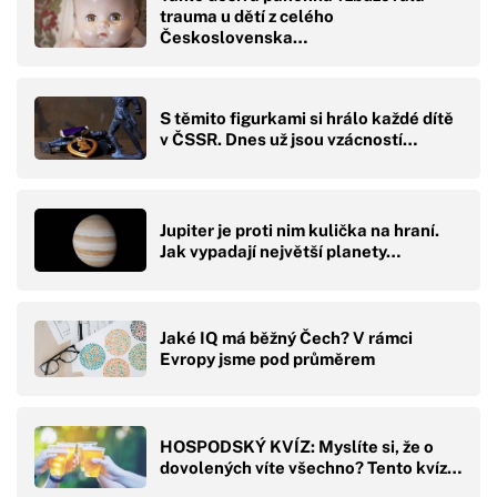
trauma u dětí z celého
Československa…
S těmito figurkami si hrálo každé dítě
v ČSSR. Dnes už jsou vzácností…
Jupiter je proti nim kulička na hraní.
Jak vypadají největší planety…
Jaké IQ má běžný Čech? V rámci
Evropy jsme pod průměrem
HOSPODSKÝ KVÍZ: Myslíte si, že o
dovolených víte všechno? Tento kvíz…