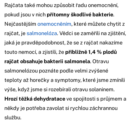
Rajčata také mohou způsobit řadu onemocnění,
pokud jsou v nich
přítomny škodlivé bakterie
.
Nejčastějším
onemocněním
, které můžete chytit z
rajčat, je
salmonelóza
. Vědci se zaměřili na zjištění,
jaká je pravděpodobnost, že se z rajčat nakazíme
touto nemocí, a zjistili, že
přibližně 1,4 % plodů
rajčat obsahuje bakterii salmonela
. Otravu
salmonelózou poznáte podle velmi zvýšené
teploty až horečky a symptomy, které jsme zmínili
výše, když jsme si rozebírali otravu solaninem.
Hrozí těžká dehydratace
ve spojitosti s průjmem a
někdy je potřeba zavolat si rychlou záchrannou
službu.