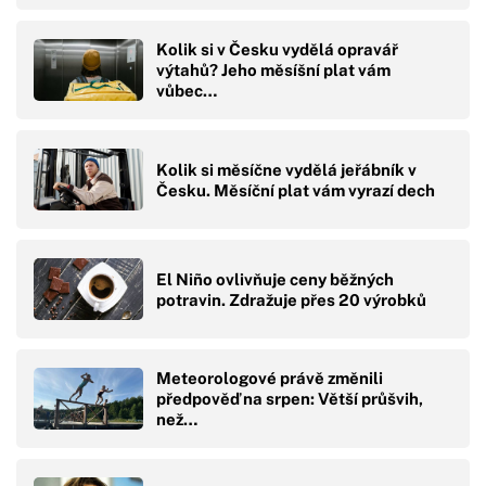
Kolik si v Česku vydělá opravář
výtahů? Jeho měsíšní plat vám
vůbec…
Kolik si měsíčne vydělá jeřábník v
Česku. Měsíční plat vám vyrazí dech
El Niño ovlivňuje ceny běžných
potravin. Zdražuje přes 20 výrobků
Meteorologové právě změnili
předpověď na srpen: Větší průšvih,
než…