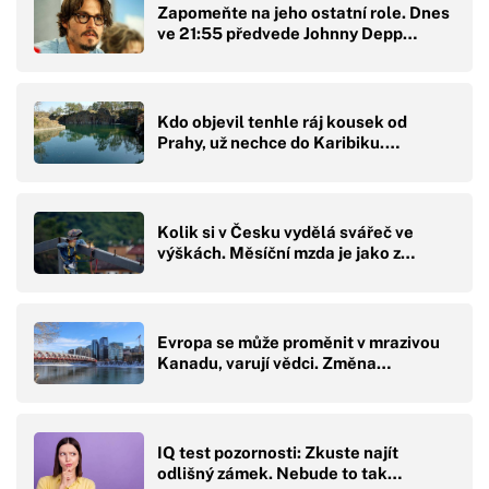
Zapomeňte na jeho ostatní role. Dnes
ve 21:55 předvede Johnny Depp…
Kdo objevil tenhle ráj kousek od
Prahy, už nechce do Karibiku.…
Kolik si v Česku vydělá svářeč ve
výškách. Měsíční mzda je jako z…
Evropa se může proměnit v mrazivou
Kanadu, varují vědci. Změna…
IQ test pozornosti: Zkuste najít
odlišný zámek. Nebude to tak…