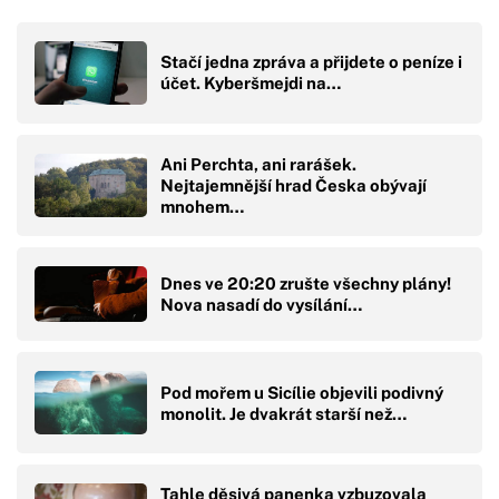
Stačí jedna zpráva a přijdete o peníze i
účet. Kyberšmejdi na…
Ani Perchta, ani rarášek.
Nejtajemnější hrad Česka obývají
mnohem…
Dnes ve 20:20 zrušte všechny plány!
Nova nasadí do vysílání…
Pod mořem u Sicílie objevili podivný
monolit. Je dvakrát starší než…
Tahle děsivá panenka vzbuzovala