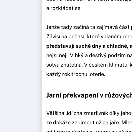
a rozkládat se.
Jenže tady začíná ta zajímavá část 
Závisí na počasí, které v daném ro
představují suché dny a chladné, 
nejsilněji. Vlhký a deštivý podzim
sotva znatelná. V českém klimatu, k
každý rok trochu loterie.
Jarní překvapení v růžovýc
Většina lidí zná zmarlivník díky je
že dokáže zaujmout už na jaře. Mlad
od bronzové přes purpurovou až po