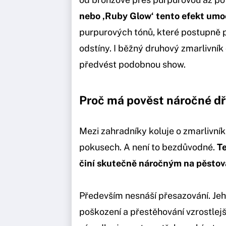
nebo ‚Ruby Glow‘ tento efekt umo
purpurových tónů, které postupně 
odstíny. I běžný druhový zmarlivník
předvést podobnou show.
Proč má pověst náročné dř
Mezi zahradníky koluje o zmarlivní
pokusech. A není to bezdůvodné.
Te
činí skutečně náročným na pěstov
Především nesnáší přesazování. Je
poškození a přestěhování vzrostlej