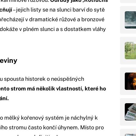
cňují
– jejich listy se na slunci barví do sytě
přecházejí v dramatické růžové a bronzové
 dokáže v plném slunci a s dostatkem vláhy
eviny
ku spousta historek o neúspěšných
nto strom má několik vlastností, které ho
ání.
ho mělký kořenový systém je náchylný k
šího stromu často končí úhynem. Místo pro