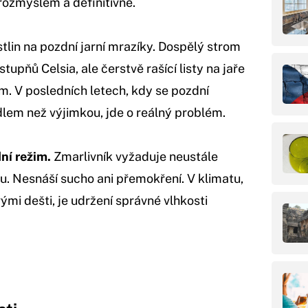
rozmyslem a definitivně.
stlin na pozdní jarní mrazíky. Dospělý strom
upňů Celsia, ale čerstvě rašící listy na jaře
. V posledních letech, kdy se pozdní
dlem než výjimkou, jde o reálný problém.
ní režim.
Zmarlivník vyžaduje neustále
u. Nesnáší sucho ani přemokření. V klimatu,
ými dešti, je udržení správné vlhkosti