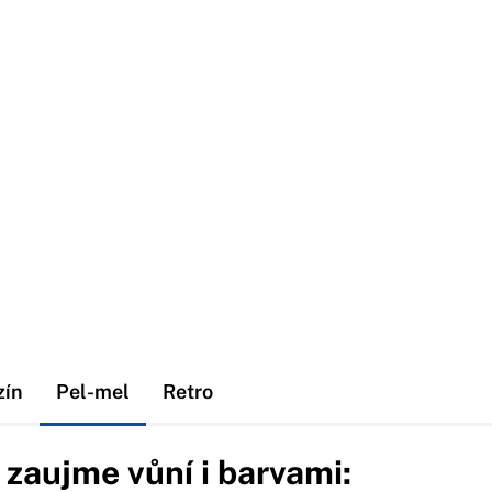
zín
Pel-mel
Retro
zaujme vůní i barvami: