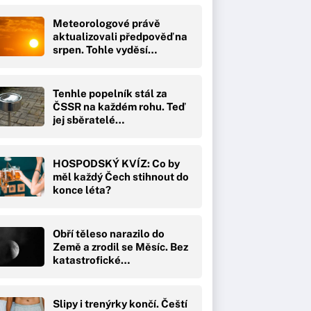
Meteorologové právě
aktualizovali předpověď na
srpen. Tohle vyděsí…
Tenhle popelník stál za
ČSSR na každém rohu. Teď
jej sběratelé…
HOSPODSKÝ KVÍZ: Co by
měl každý Čech stihnout do
konce léta?
Obří těleso narazilo do
Země a zrodil se Měsíc. Bez
katastrofické…
Slipy i trenýrky končí. Čeští