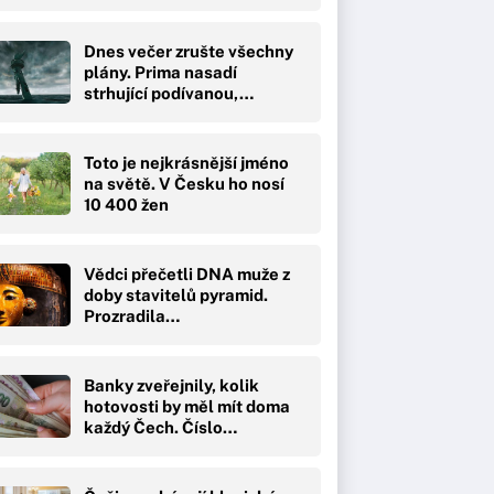
Dnes večer zrušte všechny
plány. Prima nasadí
strhující podívanou,…
Toto je nejkrásnější jméno
na světě. V Česku ho nosí
10 400 žen
Vědci přečetli DNA muže z
doby stavitelů pyramid.
Prozradila…
Banky zveřejnily, kolik
hotovosti by měl mít doma
každý Čech. Číslo…