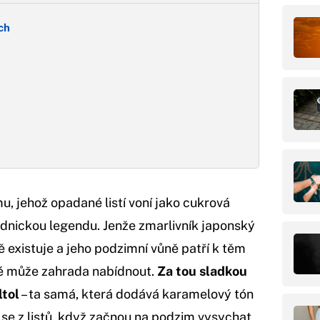
ch
, jehož opadané listí voní jako cukrová
radnickou legendu. Jenže zmarlivník japonský
ě existuje a jeho podzimní vůně patří k těm
é může zahrada nabídnout.
Za tou sladkou
ltol
– ta samá, která dodává karamelový tón
 se z listů, když začnou na podzim vysychat