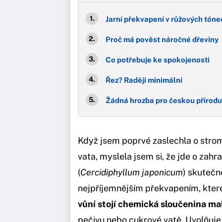
Jarní překvapení v růžových tóne
Proč má pověst náročné dřeviny
Co potřebuje ke spokojenosti
Řez? Raději minimální
Žádná hrozba pro českou přírodu
Když jsem poprvé zaslechla o stromu
vata, myslela jsem si, že jde o zah
(
Cercidiphyllum japonicum
) skutečn
nejpříjemnějším překvapením, kter
vůní stojí chemická sloučenina ma
pečivu nebo cukrové vatě. Uvolňuje