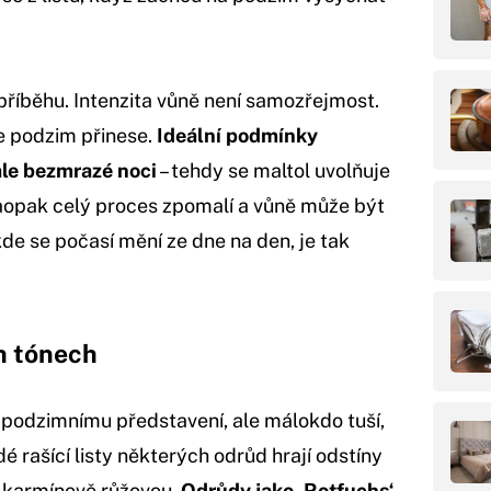
příběhu. Intenzita vůně není samozřejmost.
ce podzim přinese.
Ideální podmínky
ale bezmrazé noci
– tehdy se maltol uvolňuje
 naopak celý proces zpomalí a vůně může být
de se počasí mění ze dne na den, je tak
h tónech
ho podzimnímu představení, ale málokdo tuší,
é rašící listy některých odrůd hrají odstíny
 karmínově růžovou.
Odrůdy jako ‚Rotfuchs‘