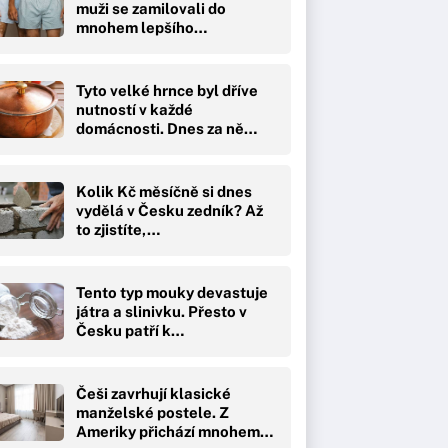
muži se zamilovali do
mnohem lepšího…
Tyto velké hrnce byl dříve
nutností v každé
domácnosti. Dnes za ně…
Kolik Kč měsíčně si dnes
vydělá v Česku zedník? Až
to zjistíte,…
Tento typ mouky devastuje
játra a slinivku. Přesto v
Česku patří k…
Češi zavrhují klasické
manželské postele. Z
Ameriky přichází mnohem…