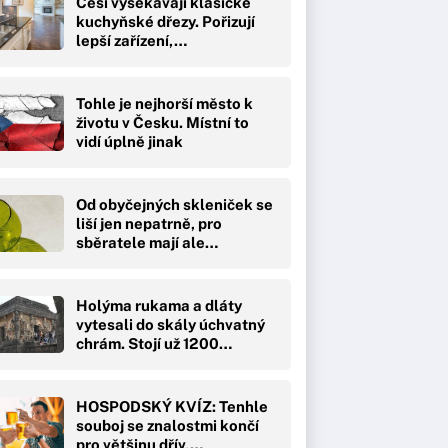
Češi vysekávají klasické
kuchyňské dřezy. Pořizují
lepší zařízení,…
Tohle je nejhorší město k
životu v Česku. Místní to
vidí úplně jinak
Od obyčejných skleniček se
liší jen nepatrně, pro
sběratele mají ale…
Holýma rukama a dláty
vytesali do skály úchvatný
chrám. Stojí už 1200…
HOSPODSKÝ KVÍZ: Tenhle
souboj se znalostmi končí
pro většinu dřív,…