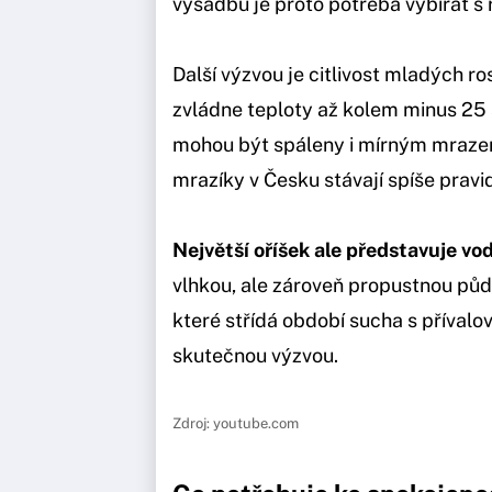
výsadbu je proto potřeba vybírat s 
Další výzvou je citlivost mladých ro
zvládne teploty až kolem minus 25 st
mohou být spáleny i mírným mrazem
mrazíky v Česku stávají spíše pravi
Největší oříšek ale představuje vod
vlhkou, ale zároveň propustnou půd
které střídá období sucha s přívalov
skutečnou výzvou.
Zdroj: youtube.com