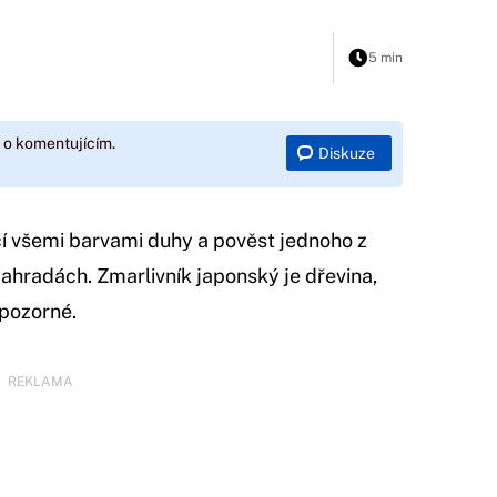
5 min
 o komentujícím.
Diskuze
cí všemi barvami duhy a pověst jednoho z
ahradách. Zmarlivník japonský je dřevina,
epozorné.
REKLAMA