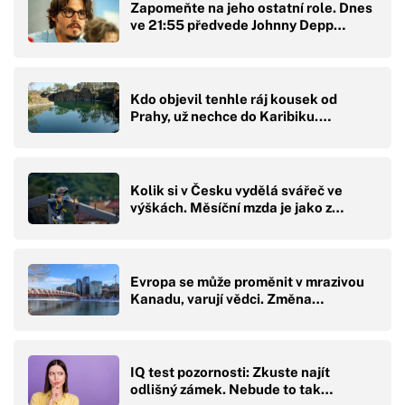
Zapomeňte na jeho ostatní role. Dnes
ve 21:55 předvede Johnny Depp…
Kdo objevil tenhle ráj kousek od
Prahy, už nechce do Karibiku.…
Kolik si v Česku vydělá svářeč ve
výškách. Měsíční mzda je jako z…
Evropa se může proměnit v mrazivou
Kanadu, varují vědci. Změna…
IQ test pozornosti: Zkuste najít
odlišný zámek. Nebude to tak…