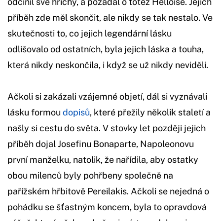
odčinil své hříchy, a požádal o totéž Helloise. Jejich
příběh zde měl skončit, ale nikdy se tak nestalo. Ve
skutečnosti to, co jejich legendární lásku
odlišovalo od ostatních, byla jejich láska a touha,
která nikdy neskončila, i když se už nikdy neviděli.
Ačkoli si zakázali vzájemné objetí, dál si vyznávali
lásku formou
dopisů
, které přežily několik staletí a
našly si cestu do světa. V stovky let později jejich
příběh dojal Josefinu Bonaparte, Napoleonovu
první manželku, natolik, že nařídila, aby ostatky
obou milenců byly pohřbeny společně na
pařížském hřbitově Pereilakis. Ačkoli se nejedná o
pohádku se šťastným koncem, byla to opravdová