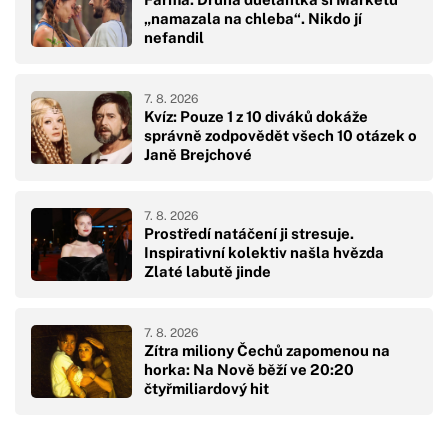
„namazala na chleba“. Nikdo jí
nefandil
7. 8. 2026
Kvíz: Pouze 1 z 10 diváků dokáže
správně zodpovědět všech 10 otázek o
Janě Brejchové
7. 8. 2026
Prostředí natáčení ji stresuje.
Inspirativní kolektiv našla hvězda
Zlaté labutě jinde
7. 8. 2026
Zítra miliony Čechů zapomenou na
horka: Na Nově běží ve 20:20
čtyřmiliardový hit