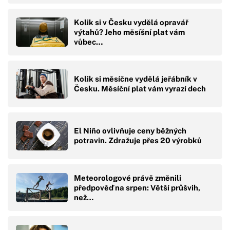
Kolik si v Česku vydělá opravář
výtahů? Jeho měsíšní plat vám
vůbec…
Kolik si měsíčne vydělá jeřábník v
Česku. Měsíční plat vám vyrazí dech
El Niño ovlivňuje ceny běžných
potravin. Zdražuje přes 20 výrobků
Meteorologové právě změnili
předpověď na srpen: Větší průšvih,
než…