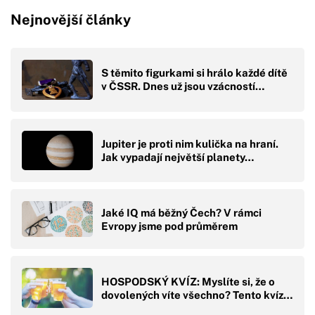
Nejnovější články
S těmito figurkami si hrálo každé dítě
v ČSSR. Dnes už jsou vzácností…
Jupiter je proti nim kulička na hraní.
Jak vypadají největší planety…
Jaké IQ má běžný Čech? V rámci
Evropy jsme pod průměrem
HOSPODSKÝ KVÍZ: Myslíte si, že o
dovolených víte všechno? Tento kvíz…