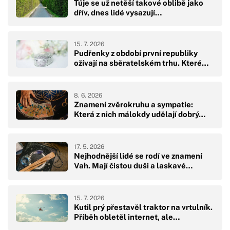
Túje se už netěší takové oblibě jako
dřív, dnes lidé vysazují…
15. 7. 2026
Pudřenky z období první republiky
ožívají na sběratelském trhu. Které…
8. 6. 2026
Znamení zvěrokruhu a sympatie:
Která z nich málokdy udělají dobrý…
17. 5. 2026
Nejhodnější lidé se rodí ve znamení
Vah. Mají čistou duši a laskavé…
15. 7. 2026
Kutil prý přestavěl traktor na vrtulník.
Příběh obletěl internet, ale…