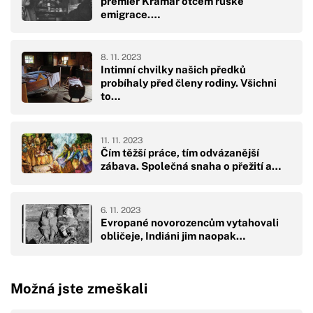
premiér Kramář otcem ruské
emigrace.…
8. 11. 2023
Intimní chvilky našich předků
probíhaly před členy rodiny. Všichni
to…
11. 11. 2023
Čím těžší práce, tím odvázanější
zábava. Společná snaha o přežití a…
6. 11. 2023
Evropané novorozencům vytahovali
obličeje, Indiáni jim naopak…
Možná jste zmeškali