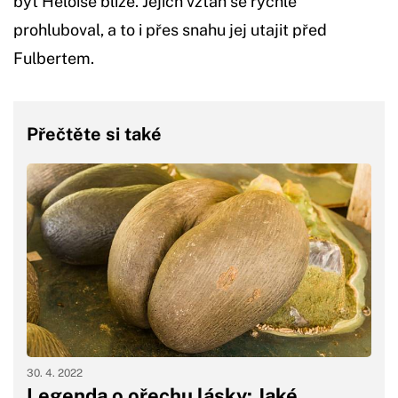
být Heloise blíže. Jejich vztah se rychle
prohluboval, a to i přes snahu jej utajit před
Fulbertem.
Přečtěte si také
30. 4. 2022
Legenda o ořechu lásky: Jaké