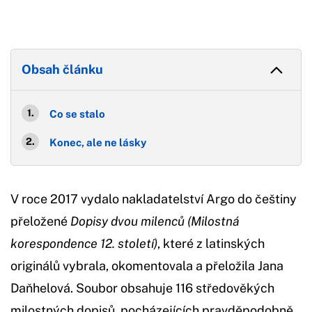
Obsah článku
Co se stalo
Konec, ale ne lásky
V roce 2017 vydalo nakladatelství Argo do češtiny
přeložené
Dopisy dvou milenců (Milostná
korespondence 12. století)
, které z latinských
originálů vybrala, okomentovala a přeložila Jana
Daňhelová. Soubor obsahuje 116 středověkých
milostných dopisů, pocházejících pravděpodobně