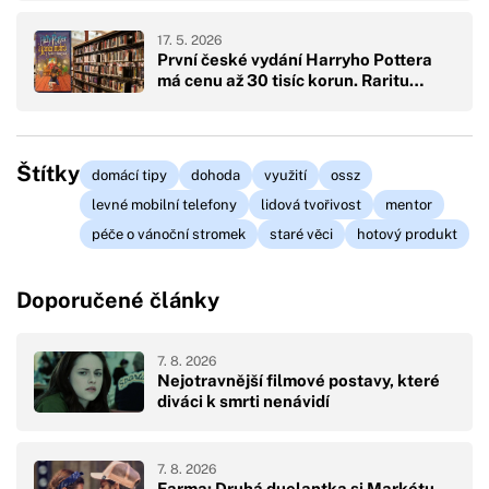
17. 5. 2026
První české vydání Harryho Pottera
má cenu až 30 tisíc korun. Raritu…
Štítky
domácí tipy
dohoda
využití
ossz
levné mobilní telefony
lidová tvořivost
mentor
péče o vánoční stromek
staré věci
hotový produkt
Doporučené články
7. 8. 2026
Nejotravnější filmové postavy, které
diváci k smrti nenávidí
7. 8. 2026
Farma: Druhá duelantka si Markétu