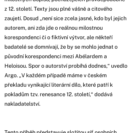
z 12. století. Texty jsou plné vášně a citového
zaujetí. Dosud „není sice zcela jasné, kdo byl jejich
autorem, ani zda jde o reálnou milostnou
korespondenci či o fiktivní výtvor, ale někteří
badatelé se domnívají, že by se mohlo jednat o
původní korespondenci mezi Abélardem a
Heloisou. Spor o autorství probíhá dodnes,“ uvedlo
Argo. „V každém případě máme v českém
překladu vynikající literární dílo, které patří k
pokladům tzv. renesance 12. století,“ dodává
nakladatelství.
Tento příběh představuje složitou síť osobních