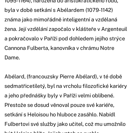
1095-1164), narozená do aristokratického rodu,
byla v době setkání s Abélardem (1079-1142)
známa jako mimořádně inteligentní a vzdělaná
žena. Její vzdělání započalo v klášteře v Argenteuil
a pokračovalo v Paříži pod dohledem jejího strýce
Cannona Fulberta, kanovníka v chrámu Notre
Dame.
Abélard, (francouzsky Pierre Abélard), v té době
sedmatřicetiletý, byl na vrcholu filozofické kariéry
a jeho přednášky byly v Paříži velmi oblíbené.
Přestože se dosud věnoval pouze své kariéře,
setkání s Heloisou ho hluboce zasáhlo. Nabídl
Fulbertovi své služby jako učitel, což mu umožnilo