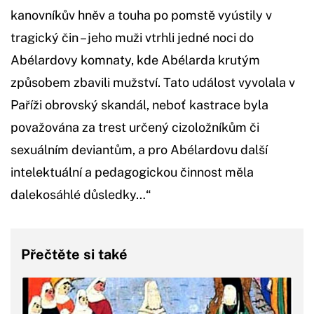
kanovníkův hněv a touha po pomstě vyústily v
tragický čin – jeho muži vtrhli jedné noci do
Abélardovy komnaty, kde Abélarda krutým
způsobem zbavili mužství. Tato událost vyvolala v
Paříži obrovský skandál, neboť kastrace byla
považována za trest určený cizoložníkům či
sexuálním deviantům, a pro Abélardovu další
intelektuální a pedagogickou činnost měla
dalekosáhlé důsledky…“
Přečtěte si také