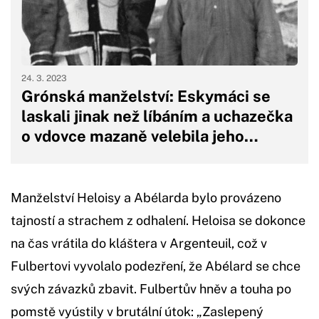
24. 3. 2023
Grónská manželství: Eskymáci se
laskali jinak než líbáním a uchazečka
o vdovce mazaně velebila jeho…
Manželství Heloisy a Abélarda bylo provázeno
tajností a strachem z odhalení. Heloisa se dokonce
na čas vrátila do kláštera v Argenteuil, což v
Fulbertovi vyvolalo podezření, že Abélard se chce
svých závazků zbavit. Fulbertův hněv a touha po
pomstě vyústily v brutální útok: „Zaslepený