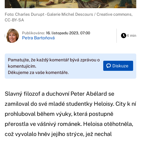
Foto: Charles Durupt - Galerie Michel Descours / Creative commons,
CC-BY-SA
Publikováno:
16. listopadu 2023, 07:00
4 min
Petra Bartoňová
Pamatujte, že každý komentář bývá zprávou o
Diskuze
komentujícím.
Děkujeme za vaše komentáře.
Slavný filozof a duchovní Peter Abélard se
zamiloval do své mladé studentky Heloisy. City k ní
prohluboval během výuky, která postupně
přerostla ve vášnivý románek. Heloisa otěhotněla,
což vyvolalo hněv jejího strýce, jež nechal