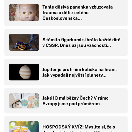
Tahle děsivá panenka vzbuzovala
trauma u dětí z celého
Československa…
S těmito figurkami si hrálo každé dítě
v ČSSR. Dnes už jsou vzácností…
Jupiter je proti nim kulička na hraní.
Jak vypadají největší planety…
Jaké IQ má běžný Čech? V rámci
Evropy jsme pod průměrem
HOSPODSKÝ KVÍZ: Myslíte si, že o