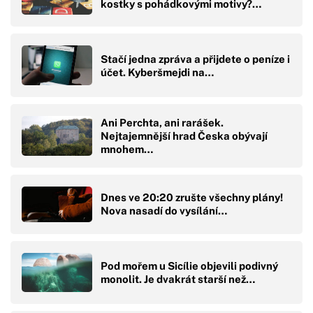
kostky s pohádkovými motivy?…
Stačí jedna zpráva a přijdete o peníze i
účet. Kyberšmejdi na…
Ani Perchta, ani rarášek.
Nejtajemnější hrad Česka obývají
mnohem…
Dnes ve 20:20 zrušte všechny plány!
Nova nasadí do vysílání…
Pod mořem u Sicílie objevili podivný
monolit. Je dvakrát starší než…