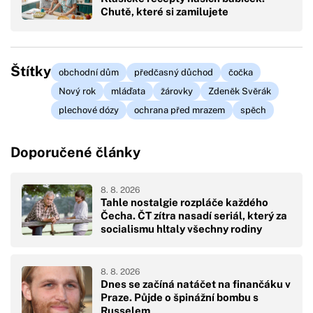
Chutě, které si zamilujete
Štítky
obchodní dům
předčasný důchod
čočka
Nový rok
mláďata
žárovky
Zdeněk Svěrák
plechové dózy
ochrana před mrazem
spěch
Doporučené články
8. 8. 2026
Tahle nostalgie rozpláče každého
Čecha. ČT zítra nasadí seriál, který za
socialismu hltaly všechny rodiny
8. 8. 2026
Dnes se začíná natáčet na finančáku v
Praze. Půjde o špinážní bombu s
Russelem