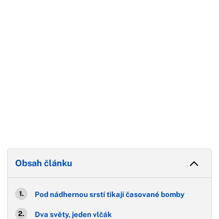
Konec reklamy
Obsah článku
Pod nádhernou srstí tikají časované bomby
Dva světy, jeden vlčák