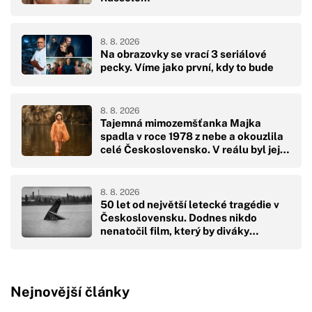
8. 8. 2026
Na obrazovky se vrací 3 seriálové
pecky. Víme jako první, kdy to bude
8. 8. 2026
Tajemná mimozemšťanka Majka
spadla v roce 1978 z nebe a okouzlila
celé Československo. V reálu byl její
pád hodně drsný
8. 8. 2026
50 let od největší letecké tragédie v
Československu. Dodnes nikdo
nenatočil film, který by diváky
přikoval k obrazovkám
Nejnovější články