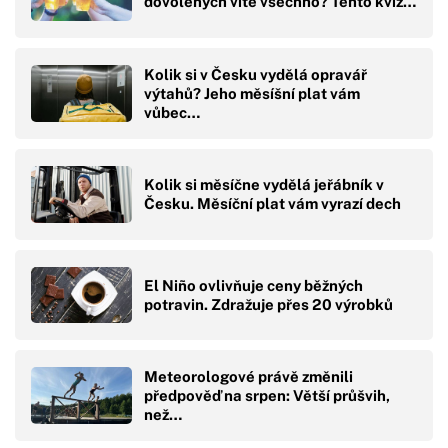
dovolených víte všechno? Tento kvíz…
Kolik si v Česku vydělá opravář
výtahů? Jeho měsíšní plat vám
vůbec…
Kolik si měsíčne vydělá jeřábník v
Česku. Měsíční plat vám vyrazí dech
El Niño ovlivňuje ceny běžných
potravin. Zdražuje přes 20 výrobků
Meteorologové právě změnili
předpověď na srpen: Větší průšvih,
než…