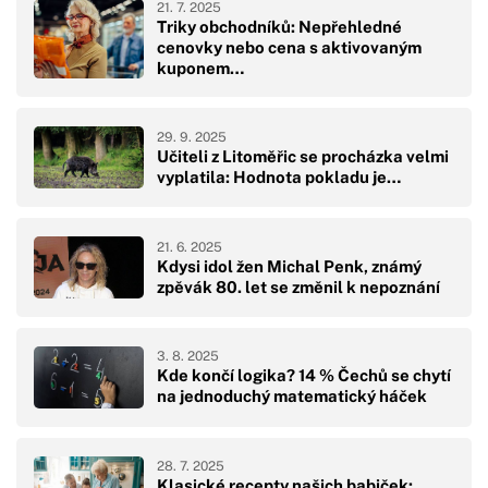
21. 7. 2025
Triky obchodníků: Nepřehledné
cenovky nebo cena s aktivovaným
kuponem…
29. 9. 2025
Učiteli z Litoměřic se procházka velmi
vyplatila: Hodnota pokladu je…
21. 6. 2025
Kdysi idol žen Michal Penk, známý
zpěvák 80. let se změnil k nepoznání
3. 8. 2025
Kde končí logika? 14 % Čechů se chytí
na jednoduchý matematický háček
28. 7. 2025
Klasické recepty našich babiček: