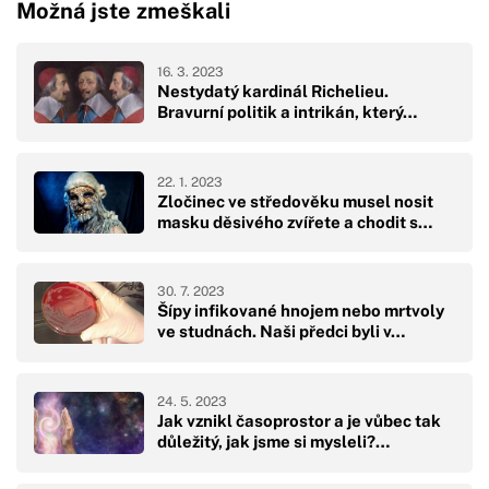
Možná jste zmeškali
16. 3. 2023
Nestydatý kardinál Richelieu.
Bravurní politik a intrikán, který…
22. 1. 2023
Zločinec ve středověku musel nosit
masku děsivého zvířete a chodit s…
30. 7. 2023
Šípy infikované hnojem nebo mrtvoly
ve studnách. Naši předci byli v…
24. 5. 2023
Jak vznikl časoprostor a je vůbec tak
důležitý, jak jsme si mysleli?…