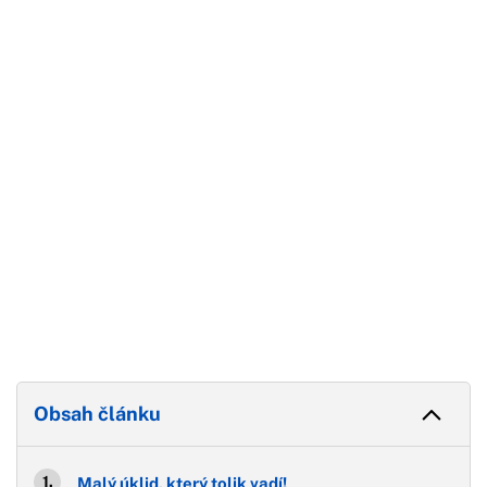
Začátek reklamy
Konec reklamy
Obsah článku
Malý úklid, který tolik vadí!