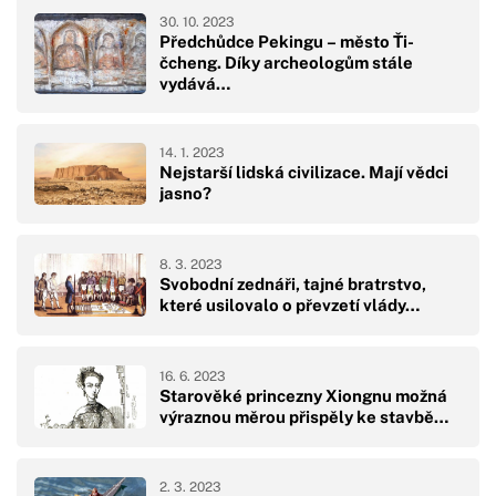
30. 10. 2023
Předchůdce Pekingu – město Ťi-
čcheng. Díky archeologům stále
vydává…
14. 1. 2023
Nejstarší lidská civilizace. Mají vědci
jasno?
8. 3. 2023
Svobodní zednáři, tajné bratrstvo,
které usilovalo o převzetí vlády…
16. 6. 2023
Starověké princezny Xiongnu možná
výraznou měrou přispěly ke stavbě…
2. 3. 2023