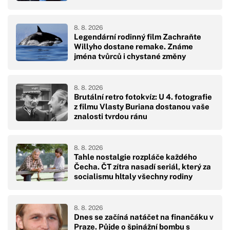
8. 8. 2026
Legendární rodinný film Zachraňte
Willyho dostane remake. Známe
jména tvůrců i chystané změny
8. 8. 2026
Brutální retro fotokvíz: U 4. fotografie
z filmu Vlasty Buriana dostanou vaše
znalosti tvrdou ránu
8. 8. 2026
Tahle nostalgie rozpláče každého
Čecha. ČT zítra nasadí seriál, který za
socialismu hltaly všechny rodiny
8. 8. 2026
Dnes se začíná natáčet na finančáku v
Praze. Půjde o špinážní bombu s