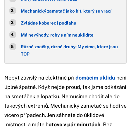
Mechanický zametač jako hit, který se vrací
Zvládne koberec i podlahu
Má nevýhody, rohy s ním neuklidíte
Různé značky, různé druhy: My víme, které jsou
TOP
Nebýt závislý na elektřině při
domácím úklidu
není
úplně špatné. Když nejde proud, tak jsme odkázáni
na smetáček a lopatku. Nemusíme chodit ale do
takových extrémů. Mechanický zametač se hodí ve
vícero případech. Jen sáhnete do úklidové
místnosti a máte h
otovo v pár minutách
. Bez