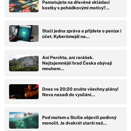
Pamatujete na dřevěné skládací
kostky s pohádkovými motivy?…
Stačí jedna zpráva a přijdete o peníze i
účet. Kyberšmejdi na…
Ani Perchta, ani rarášek.
Nejtajemnější hrad Česka obývají
mnohem…
Dnes ve 20:20 zrušte všechny plány!
Nova nasadí do vysílání…
Pod mořem u Sicílie objevili podivný
monolit. Je dvakrát starší než…