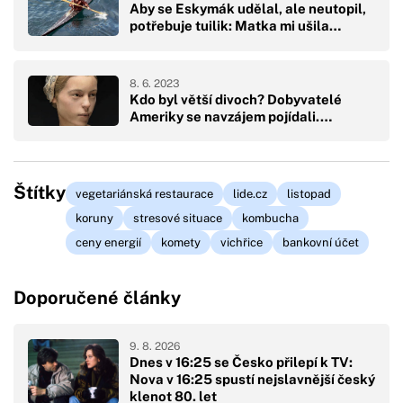
Aby se Eskymák udělal, ale neutopil,
potřebuje tuilik: Matka mi ušila…
8. 6. 2023
Kdo byl větší divoch? Dobyvatelé
Ameriky se navzájem pojídali.…
Štítky
vegetariánská restaurace
lide.cz
listopad
koruny
stresové situace
kombucha
ceny energií
komety
vichřice
bankovní účet
Doporučené články
9. 8. 2026
Dnes v 16:25 se Česko přilepí k TV:
Nova v 16:25 spustí nejslavnější český
klenot 80. let