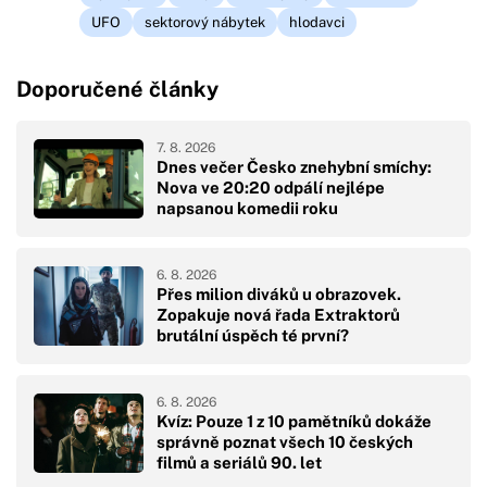
UFO
sektorový nábytek
hlodavci
Doporučené články
7. 8. 2026
Dnes večer Česko znehybní smíchy:
Nova ve 20:20 odpálí nejlépe
napsanou komedii roku
6. 8. 2026
Přes milion diváků u obrazovek.
Zopakuje nová řada Extraktorů
brutální úspěch té první?
6. 8. 2026
Kvíz: Pouze 1 z 10 pamětníků dokáže
správně poznat všech 10 českých
filmů a seriálů 90. let