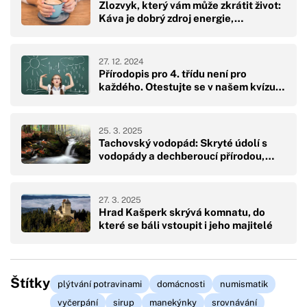
Zlozvyk, který vám může zkrátit život:
Káva je dobrý zdroj energie,…
27. 12. 2024
Přírodopis pro 4. třídu není pro
každého. Otestujte se v našem kvízu…
25. 3. 2025
Tachovský vodopád: Skryté údolí s
vodopády a dechberoucí přírodou,…
27. 3. 2025
Hrad Kašperk skrývá komnatu, do
které se báli vstoupit i jeho majitelé
Štítky
plýtvání potravinami
domácnosti
numismatik
vyčerpání
sirup
manekýnky
srovnávání