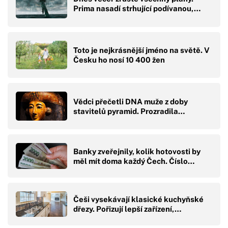
Prima nasadí strhující podívanou,…
Toto je nejkrásnější jméno na světě. V
Česku ho nosí 10 400 žen
Vědci přečetli DNA muže z doby
stavitelů pyramid. Prozradila…
Banky zveřejnily, kolik hotovosti by
měl mít doma každý Čech. Číslo…
Češi vysekávají klasické kuchyňské
dřezy. Pořizují lepší zařízení,…