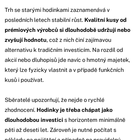
Trh se starými hodinkami zaznamenává v
posledních letech stabilní růst.
Kvalitní kusy od
prémiových výrobců si dlouhodobě udržují nebo
zvyšují hodnotu
, což z nich činí zajímavou
alternativu k tradičním investicím. Na rozdíl od
akcií nebo dluhopisů jde navíc o hmotný majetek,
který lze fyzicky vlastnit a v případě funkčních
kusů i používat.
Sběratelé upozorňují, že nejde o rychlé
zhodnocení.
Hodinky je třeba chápat jako
dlouhodobou investici
s horizontem minimálně
pěti až deseti let. Zároveň je nutné počítat s
náklady na pojištění a případně na pravidelný