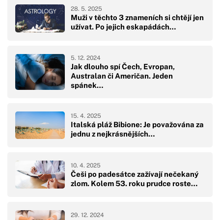
28. 5. 2025
Muži v těchto 3 znameních si chtějí jen
užívat. Po jejich eskapádách…
5. 12. 2024
Jak dlouho spí Čech, Evropan,
Australan či Američan. Jeden
spánek…
15. 4. 2025
Italská pláž Bibione: Je považována za
jednu z nejkrásnějších…
10. 4. 2025
Češi po padesátce zažívají nečekaný
zlom. Kolem 53. roku prudce roste…
29. 12. 2024