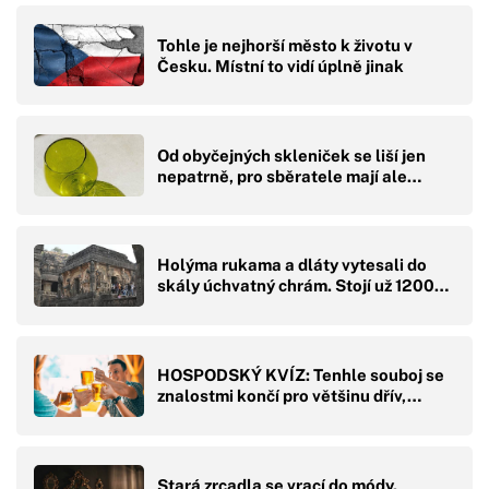
Tohle je nejhorší město k životu v
Česku. Místní to vidí úplně jinak
Od obyčejných skleniček se liší jen
nepatrně, pro sběratele mají ale…
Holýma rukama a dláty vytesali do
skály úchvatný chrám. Stojí už 1200…
HOSPODSKÝ KVÍZ: Tenhle souboj se
znalostmi končí pro většinu dřív,…
Stará zrcadla se vrací do módy.