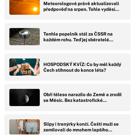
Meteorologové právě aktualizovali
předpověď na srpen. Tohle vyděsí…
Tenhle popelník stál za ČSSR na
každém rohu. Teď jej sběratelé…
HOSPODSKÝ KVÍZ: Co by měl každý
Čech stihnout do konce léta?
Obří těleso narazilo do Země a zrodil
se Měsíc. Bez katastrofické…
Slipy i trenýrky končí. Čeští muži se
zamilovali do mnohem lepšího…