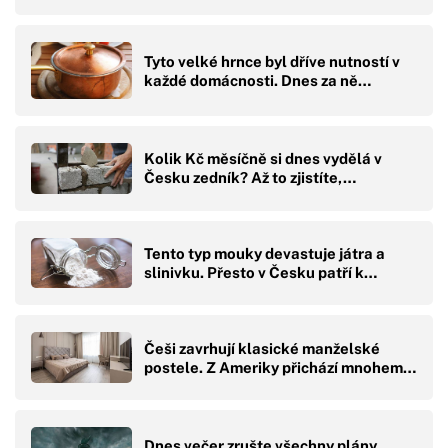
Tyto velké hrnce byl dříve nutností v
každé domácnosti. Dnes za ně…
Kolik Kč měsíčně si dnes vydělá v
Česku zedník? Až to zjistíte,…
Tento typ mouky devastuje játra a
slinivku. Přesto v Česku patří k…
Češi zavrhují klasické manželské
postele. Z Ameriky přichází mnohem…
Dnes večer zrušte všechny plány.