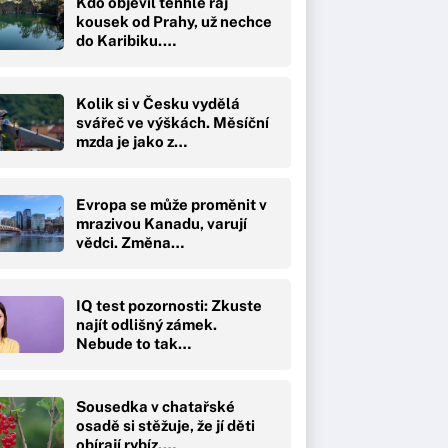
Kdo objevil tenhle ráj
kousek od Prahy, už nechce
do Karibiku.…
Kolik si v Česku vydělá
svářeč ve výškách. Měsíční
mzda je jako z…
Evropa se může proměnit v
mrazivou Kanadu, varují
vědci. Změna…
IQ test pozornosti: Zkuste
najít odlišný zámek.
Nebude to tak…
Sousedka v chatařské
osadě si stěžuje, že jí děti
obírají rybíz.…