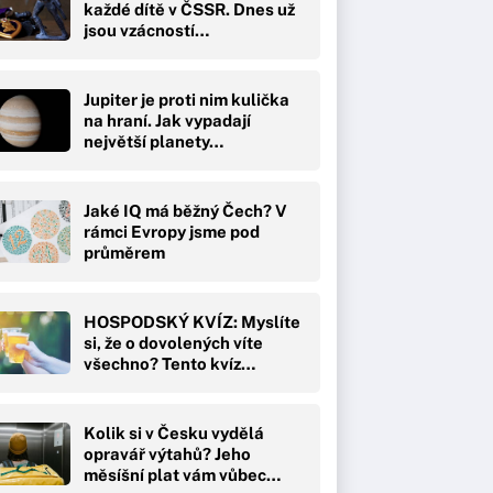
každé dítě v ČSSR. Dnes už
jsou vzácností…
Jupiter je proti nim kulička
na hraní. Jak vypadají
největší planety…
Jaké IQ má běžný Čech? V
rámci Evropy jsme pod
průměrem
HOSPODSKÝ KVÍZ: Myslíte
si, že o dovolených víte
všechno? Tento kvíz…
Kolik si v Česku vydělá
opravář výtahů? Jeho
měsíšní plat vám vůbec…