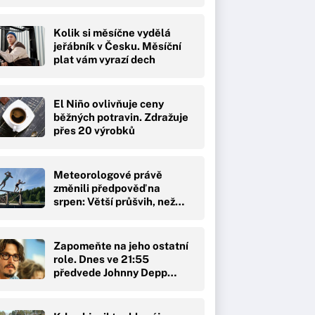
Kolik si měsíčne vydělá
jeřábník v Česku. Měsíční
plat vám vyrazí dech
El Niño ovlivňuje ceny
běžných potravin. Zdražuje
přes 20 výrobků
Meteorologové právě
změnili předpověď na
srpen: Větší průšvih, než…
Zapomeňte na jeho ostatní
role. Dnes ve 21:55
předvede Johnny Depp…