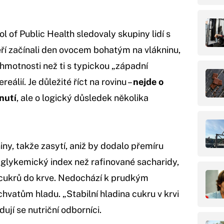
 of Public Health sledovaly skupiny lidí s
eří začínali den ovocem bohatým na vlákninu,
 hmotnosti než ti s typickou „západní
eálií. Je důležité říct na rovinu –
nejde o
nutí
, ale o logický důsledek několika
ny, takže zasytí, aniž by dodalo přemíru
ší glykemický index než rafinované sacharidy,
cukrů do krve. Nedochází k prudkým
atům hladu. „Stabilní hladina cukru v krvi
dují se nutriční odborníci.