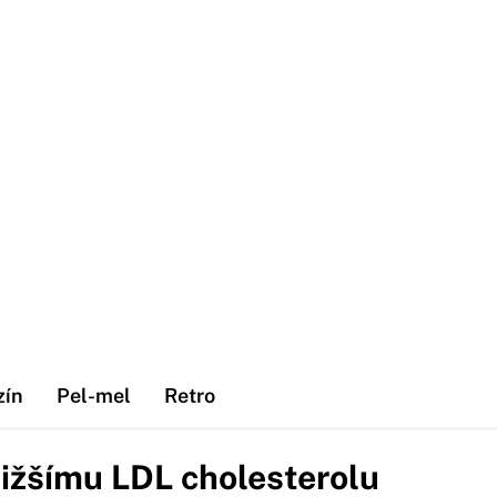
zín
Pel-mel
Retro
nižšímu LDL cholesterolu