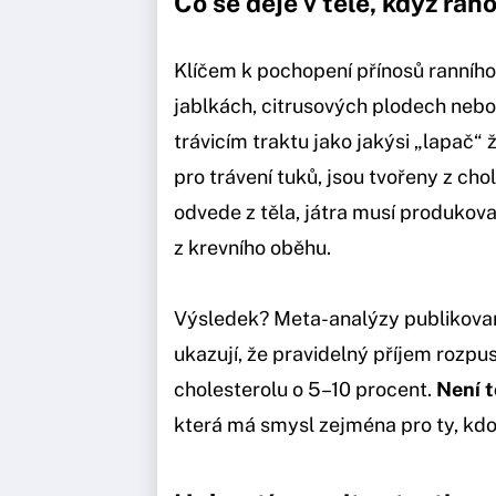
Co se děje v těle, když rán
Klíčem k pochopení přínosů ranního
jablkách, citrusových plodech nebo
trávicím traktu jako jakýsi „lapač“ 
pro trávení tuků, jsou tvořeny z cho
odvede z těla, játra musí produkova
z krevního oběhu.
Výsledek? Meta-analýzy publikovan
ukazují, že pravidelný příjem rozpu
cholesterolu o 5–10 procent.
Není t
která má smysl zejména pro ty, kdo 