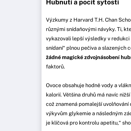
Hubnutí a pocit sytosti
Výzkumy z Harvard T.H. Chan School
různými snídaňovými návyky. Ti, kt
vykazovali lepší výsledky v redukci
snídaní“ plnou pečiva a slazených cer
žádné magické zdvojnásobení hub
faktorů.
Ovoce obsahuje hodně vody a vlákni
kalorií. Většina druhů má navíc niž
což znamená pomalejší uvolňování 
výkyvům glykemie a následným záchv
je klíčová pro kontrolu apetitu,“ sho