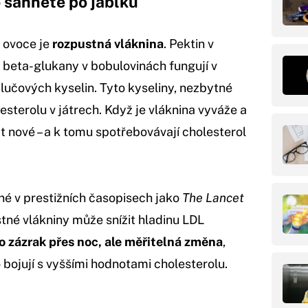
o sáhnete po jablku
 ovoce je
rozpustná vláknina
. Pektin v
 beta-glukany v bobulovinách fungují v
žlučových kyselin. Tyto kyseliny, nezbytné
lesterolu v játrech. Když je vláknina vyváže a
t nové – a k tomu spotřebovávají cholesterol
é v prestižních časopisech jako
The Lancet
stné vlákniny může snížit hladinu LDL
o zázrak přes noc, ale měřitelná změna
,
bojují s vyššími hodnotami cholesterolu.