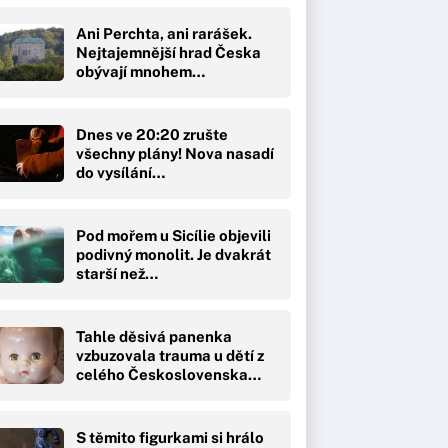
Ani Perchta, ani rarášek.
Nejtajemnější hrad Česka
obývají mnohem…
Dnes ve 20:20 zrušte
všechny plány! Nova nasadí
do vysílání…
Pod mořem u Sicílie objevili
podivný monolit. Je dvakrát
starší než…
Tahle děsivá panenka
vzbuzovala trauma u dětí z
celého Československa…
S těmito figurkami si hrálo