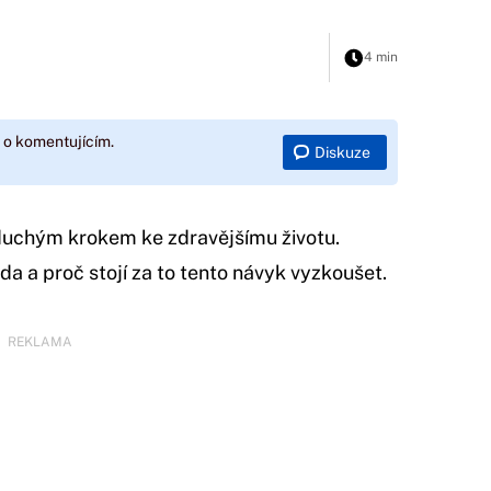
4 min
 o komentujícím.
Diskuze
duchým krokem ke zdravějšímu životu.
da a proč stojí za to tento návyk vyzkoušet.
REKLAMA