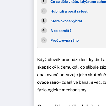
Co se děje v těle, když ráno sáhn
Hubnutí a pocit sytosti
Které ovoce vybrat
A co paměť?
Proč zrovna ráno
Když člověk prochází desítky diet 
skeptický k čemukoli, co slibuje záz
opakovaně potvrzuje jako skutečn
ovoce ráno
– zdánlivě banální věc, z
fyziologické mechanismy.