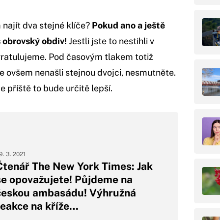
najít dva stejné klíče?
Pokud ano a ještě
š obrovský obdiv!
Jestli jste to nestihli v
, gratulujeme. Pod časovým tlakem totiž
e ovšem nenašli stejnou dvojci, nesmutněte.
 příště to bude určitě lepší.
9. 3. 2021
Čtenář The New York Times: Jak
se opovažujete! Půjdeme na
českou ambasádu! Výhružná
reakce na kříže…