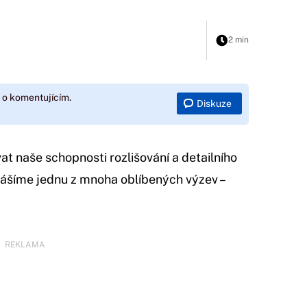
2 min
 o komentujícím.
Diskuze
at naše schopnosti rozlišování a detailního
nášíme jednu z mnoha oblíbených výzev –
REKLAMA