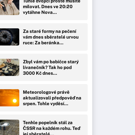
Tuhle dvojici prostě musíte
milovat. Dnes ve 20:20
vytáhne Nova…
Za staré formy na pečení
vám dnes sběratelé urvou
ruce: Za beránka…
Zbyl vám po babičce starý
lívanečník? Tak ho pod
3000 Kč dnes…
Meteorologové právě
aktualizovali předpověď na
srpen. Tohle vyděsí…
Tenhle popelník stál za
ČSSR na každém rohu. Teď
jej sběratelé…