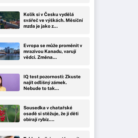
Kolik si v Česku vydělá
svářeč ve výškách. Měsíční
mzda je jako z…
Evropa se může proměnit v
mrazivou Kanadu, varují
vědci. Změna…
IQ test pozornosti: Zkuste
najít odlišný zámek.
Nebude to tak…
Sousedka v chatařské
osadě si stěžuje, že jí děti
obírají rybíz.…