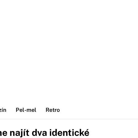
zín
Pel-mel
Retro
ne najít dva identické