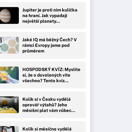
Jupiter je proti nim kulička
na hraní. Jak vypadají
největší planety…
Jaké IQ má běžný Čech? V
rámci Evropy jsme pod
průměrem
HOSPODSKÝ KVÍZ: Myslíte
si, že o dovolených víte
všechno? Tento kvíz…
Kolik si v Česku vydělá
opravář výtahů? Jeho
měsíšní plat vám vůbec…
Kolik si měsíčne vydělá