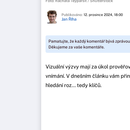
Foto: Rachata Teyparsit / Shutterstock
Publikováno:
12. prosince 2024, 18:00
Jan Říha
Pamatujte, že každý komentář bývá zprávou
Děkujeme za vaše komentáře.
Vizuální výzvy mají za úkol prověřov
vnímání. V dnešním článku vám při
hledání roz... tedy klíčů.