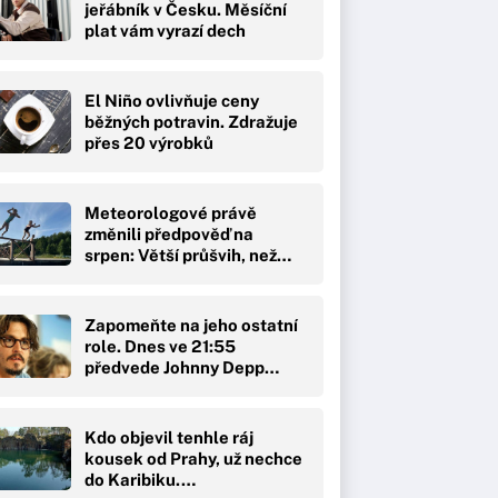
jeřábník v Česku. Měsíční
plat vám vyrazí dech
El Niño ovlivňuje ceny
běžných potravin. Zdražuje
přes 20 výrobků
Meteorologové právě
změnili předpověď na
srpen: Větší průšvih, než…
Zapomeňte na jeho ostatní
role. Dnes ve 21:55
předvede Johnny Depp…
Kdo objevil tenhle ráj
kousek od Prahy, už nechce
do Karibiku.…