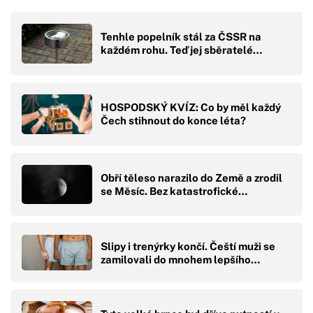
Tenhle popelník stál za ČSSR na
každém rohu. Teď jej sběratelé…
HOSPODSKÝ KVÍZ: Co by měl každý
Čech stihnout do konce léta?
Obří těleso narazilo do Země a zrodil
se Měsíc. Bez katastrofické…
Slipy i trenýrky končí. Čeští muži se
zamilovali do mnohem lepšího…