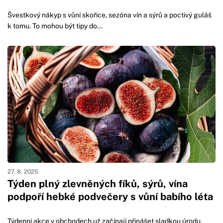
Švestkový nákyp s vůní skořice, sezóna vín a sýrů a poctivý guláš
k tomu. To mohou být tipy do...
27. 8. 2025
Týden plný zlevněných fíků, sýrů, vína
podpoří hebké podvečery s vůní babího léta
Týdenní akce v obchodech už začínají přinášet sladkou úrodu,