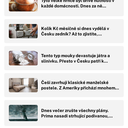
Tyto velké hrnce byl dříve nutností v
každé domácnosti. Dnes za ně…
Kolik Kč měsíčně si dnes vydělá v
Česku zedník? Až to zjistíte,…
Tento typ mouky devastuje játra a
slinivku. Přesto v Česku patří k…
Češi zavrhují klasické manželské
postele. Z Ameriky přichází mnohem…
Dnes večer zrušte všechny plány.
Prima nasadí strhující podívanou,…