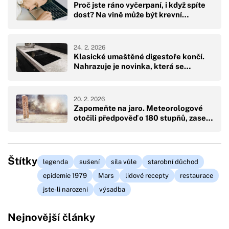
Proč jste ráno vyčerpaní, i když spíte
dost? Na vině může být krevní…
24. 2. 2026
Klasické umaštěné digestoře končí.
Nahrazuje je novinka, která se…
20. 2. 2026
Zapomeňte na jaro. Meteorologové
otočili předpověď o 180 stupňů, zase…
Štítky
legenda
sušení
síla vůle
starobní důchod
epidemie 1979
Mars
lidové recepty
restaurace
jste-li narozeni
výsadba
Nejnovější články