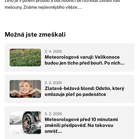
Léto je v plném proudu a obchodníci se rozhodli zavalit nás
melouny. Známe nejlevnějšího vítěze....
Možná jste zmeškali
2. 4. 2026
Meteorologové varují: Velikonoce
budou jen ticho před bouří. Po nich…
2. 3. 2026
Zlatavě-béžová blond: Odstín, který
omlazuje pleť po padesátce
5. 2. 2026
Meteorologové před 10 minutami
změnili předpověď. Na takovou
smršť…