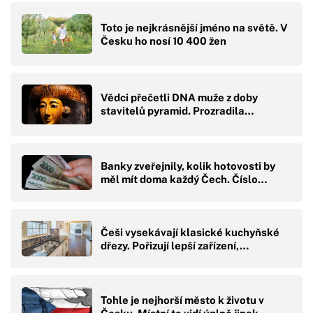
Toto je nejkrásnější jméno na světě. V
Česku ho nosí 10 400 žen
Vědci přečetli DNA muže z doby
stavitelů pyramid. Prozradila…
Banky zveřejnily, kolik hotovosti by
měl mít doma každý Čech. Číslo…
Češi vysekávají klasické kuchyňské
dřezy. Pořizují lepší zařízení,…
Tohle je nejhorší město k životu v