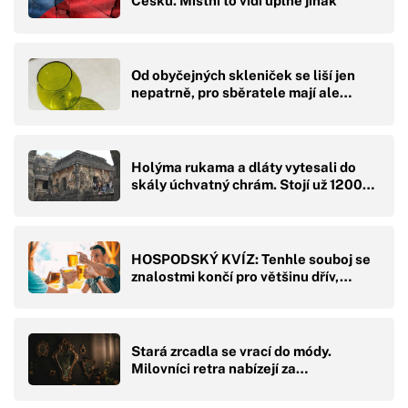
Česku. Místní to vidí úplně jinak
Od obyčejných skleniček se liší jen
nepatrně, pro sběratele mají ale…
Holýma rukama a dláty vytesali do
skály úchvatný chrám. Stojí už 1200…
HOSPODSKÝ KVÍZ: Tenhle souboj se
znalostmi končí pro většinu dřív,…
Stará zrcadla se vrací do módy.
Milovníci retra nabízejí za…