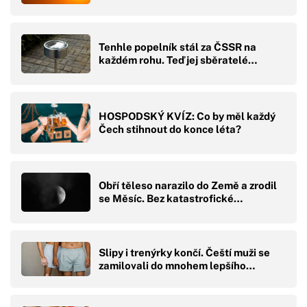
Tenhle popelník stál za ČSSR na
každém rohu. Teď jej sběratelé…
HOSPODSKÝ KVÍZ: Co by měl každý
Čech stihnout do konce léta?
Obří těleso narazilo do Země a zrodil
se Měsíc. Bez katastrofické…
Slipy i trenýrky končí. Čeští muži se
zamilovali do mnohem lepšího…