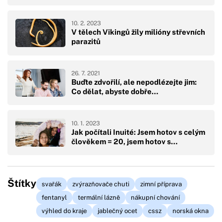
10. 2. 2023
V tělech Vikingů žily milióny střevních
parazitů
26. 7. 2021
Buďte zdvořilí, ale nepodlézejte jim:
Co dělat, abyste dobře…
10. 1. 2023
Jak počítali Inuité: Jsem hotov s celým
člověkem = 20, jsem hotov s…
Štítky
svařák
zvýrazňovače chuti
zimní příprava
fentanyl
termální lázně
nákupní chování
výhled do kraje
jablečný ocet
cssz
norská okna