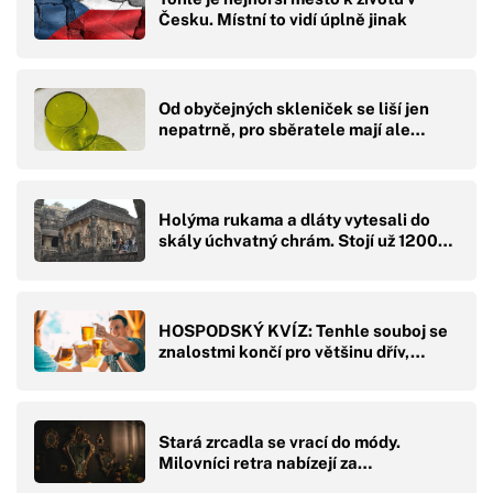
Česku. Místní to vidí úplně jinak
Od obyčejných skleniček se liší jen
nepatrně, pro sběratele mají ale…
Holýma rukama a dláty vytesali do
skály úchvatný chrám. Stojí už 1200…
HOSPODSKÝ KVÍZ: Tenhle souboj se
znalostmi končí pro většinu dřív,…
Stará zrcadla se vrací do módy.
Milovníci retra nabízejí za…