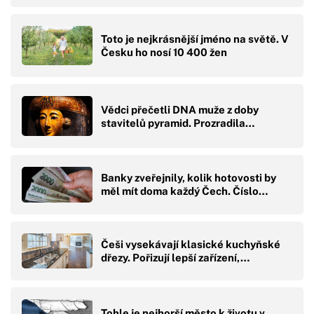
Toto je nejkrásnější jméno na světě. V
Česku ho nosí 10 400 žen
Vědci přečetli DNA muže z doby
stavitelů pyramid. Prozradila…
Banky zveřejnily, kolik hotovosti by
měl mít doma každý Čech. Číslo…
Češi vysekávají klasické kuchyňské
dřezy. Pořizují lepší zařízení,…
Tohle je nejhorší město k životu v