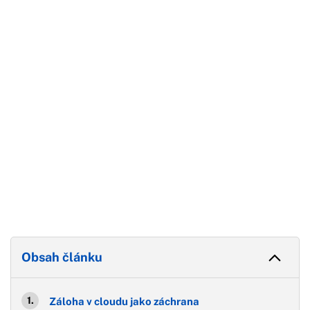
Začátek reklamy
Konec reklamy
Obsah článku
Záloha v cloudu jako záchrana