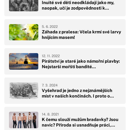
Inuité své děti neodkládají jako my,
naopak, učí je zodpovědnosti k…
5. 6. 2022
Záhada z pralesa: Včela krmí své larvy
hnijícím masem!
12. 11. 2022
Pirátství je staré jako námořní plavby:
Nejstarší mořští bandité…
7. 3. 2024
Vyšehrad je jedno z nejznámějších
míst v našich končinách. I proto o…
14. 8. 2021
K čemu slouží mužům bradavky? Jsou
navíc? Příroda si usnadňuje práci,…