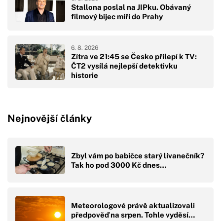
Stallona poslal na JIPku. Obávaný
filmový bijec míří do Prahy
6. 8. 2026
Zítra ve 21:45 se Česko přilepí k TV:
ČT2 vysílá nejlepší detektivku
historie
Nejnovější články
Zbyl vám po babičce starý lívanečník?
Tak ho pod 3000 Kč dnes…
Meteorologové právě aktualizovali
předpověď na srpen. Tohle vyděsí…