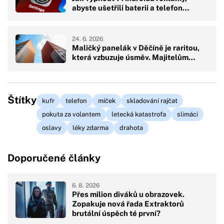
abyste ušetřili baterii a telefon…
24. 6. 2026
Maličký panelák v Děčíně je raritou,
která vzbuzuje úsměv. Majitelům…
Štítky
kufr
telefon
míček
skladování rajčat
pokuta za volantem
letecká katastrofa
slimáci
oslavy
léky zdarma
drahota
Doporučené články
6. 8. 2026
Přes milion diváků u obrazovek.
Zopakuje nová řada Extraktorů
brutální úspěch té první?