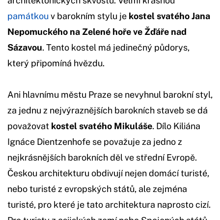
architektonických skvostů. Velmi krásnou
památkou
v barokním stylu je
kostel svatého Jana
Nepomuckého na Zelené hoře ve Žďáře nad
Sázavou
. Tento kostel má jedinečný půdorys,
který připomíná hvězdu.
Ani hlavnímu městu Praze se nevyhnul barokní styl,
za jednu z nejvýraznějších barokních staveb se dá
považovat
kostel svatého Mikuláše
. Dílo Kiliána
Ignáce Dientzenhofe se považuje za jedno z
nejkrásnějších barokních děl ve střední Evropě.
Českou architekturu obdivují nejen domácí turisté,
nebo turisté z evropských států, ale zejména
turisté, pro které je tato architektura naprosto cizí.