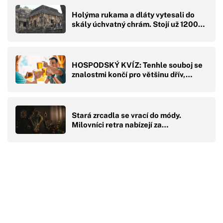
Holýma rukama a dláty vytesali do
skály úchvatný chrám. Stojí už 1200…
HOSPODSKÝ KVÍZ: Tenhle souboj se
znalostmi končí pro většinu dřív,…
Stará zrcadla se vrací do módy.
Milovníci retra nabízejí za…