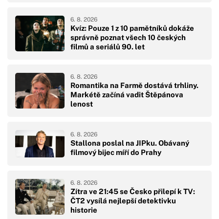
6. 8. 2026
Kvíz: Pouze 1 z 10 pamětníků dokáže
správně poznat všech 10 českých
filmů a seriálů 90. let
6. 8. 2026
Romantika na Farmě dostává trhliny.
Markétě začíná vadit Štěpánova
lenost
6. 8. 2026
Stallona poslal na JIPku. Obávaný
filmový bijec míří do Prahy
6. 8. 2026
Zítra ve 21:45 se Česko přilepí k TV:
ČT2 vysílá nejlepší detektivku
historie