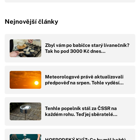
Nejnovější články
Zbyl vám po babičce starý lívanečník?
Tak ho pod 3000 Kč dnes…
Meteorologové právě aktualizovali
předpověď na srpen. Tohle vyděsí…
Tenhle popelník stál za ČSSR na
každém rohu. Teď jej sběratelé…
HOSPODSKÝ KVÍZ: Co by měl každý