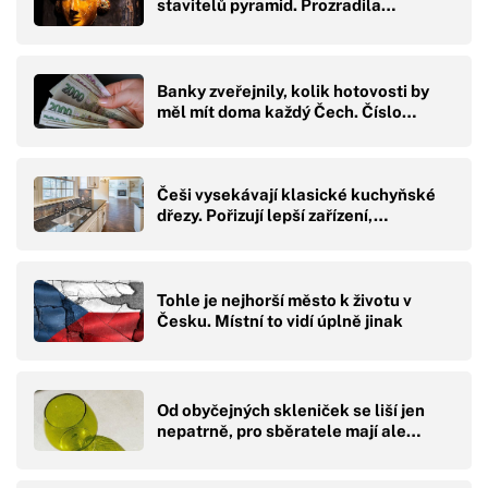
stavitelů pyramid. Prozradila…
Banky zveřejnily, kolik hotovosti by
měl mít doma každý Čech. Číslo…
Češi vysekávají klasické kuchyňské
dřezy. Pořizují lepší zařízení,…
Tohle je nejhorší město k životu v
Česku. Místní to vidí úplně jinak
Od obyčejných skleniček se liší jen
nepatrně, pro sběratele mají ale…