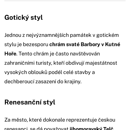
Gotický styl
Jednou z nejvýznamnějších památek v gotickém
stylu je bezesporu
chrám svaté Barbory v Kutné
Hoře
. Tento chrám je často navštěvován
zahraničními turisty, kteří obdivují majestátnost
vysokých oblouků podél celé stavby a
dechberoucí zasazení do krajiny.
Renesanční styl
Za město, které dokonale reprezentuje českou
renesanci, se dá považovat
jihomoravský Telč
.