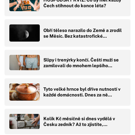
Čech stihnout do konce léta?
Obří těleso narazilo do Země a zrodil
se Měsíc. Bez katastrofické…
Slipy i trenýrky končí. Čeští muži se
zamilovali do mnohem lepšího…
Tyto velké hrnce byl dříve nutností v
každé domácnosti. Dnes za ně…
Kolik Kč měsíčně si dnes vydělá v
Česku zedník? Až to zjistíte,…