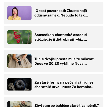
IQ test pozornosti: Zkuste najít
odlišný zámek. Nebude to tak…
Sousedka v chatařské osadě si
stěžuje, že jí děti obírají rybíz.…
Tuhle dvojici prostě musíte milovat.
Dnes ve 20:20 vytáhne Nova…
Za staré formy na pečení vám dnes
sběratelé urvou ruce: Za beránka…
Zbyl vám po babičce starý lívanečník?