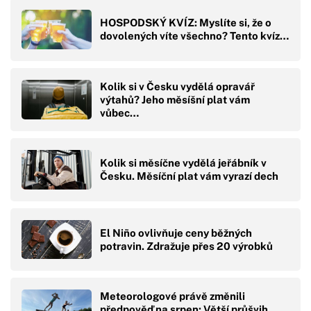
HOSPODSKÝ KVÍZ: Myslíte si, že o
dovolených víte všechno? Tento kvíz…
Kolik si v Česku vydělá opravář
výtahů? Jeho měsíšní plat vám
vůbec…
Kolik si měsíčne vydělá jeřábník v
Česku. Měsíční plat vám vyrazí dech
El Niño ovlivňuje ceny běžných
potravin. Zdražuje přes 20 výrobků
Meteorologové právě změnili
předpověď na srpen: Větší průšvih,