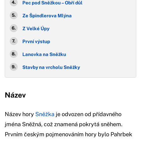
Pec pod Sněžkou – Obří důl
Ze Špindlerova Mlýna
Z Velké Úpy
První výstup
Lanovka na Sněžku
Stavby na vrcholu Sněžky
Název
Název hory
Sněžka
je odvozen od přídavného
jména Sněžná, což znamená pokrytá sněhem.
Prvním českým pojmenováním hory bylo Pahrbek