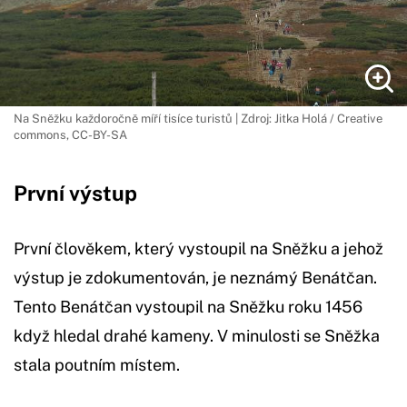
Na Sněžku každoročně míří tisíce turistů | Zdroj: Jitka Holá / Creative
commons, CC-BY-SA
První výstup
První člověkem, který vystoupil na Sněžku a jehož
výstup je zdokumentován, je neznámý Benátčan.
Tento Benátčan vystoupil na Sněžku roku 1456
když hledal drahé kameny. V minulosti se Sněžka
stala poutním místem.