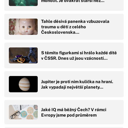
monolit. Je dvakrát starší než…
Tahle děsivá panenka vzbuzovala
trauma u dětí z celého
Československa…
S těmito figurkami si hrálo každé dítě
v ČSSR. Dnes už jsou vzácností…
Jupiter je proti nim kulička na hraní.
Jak vypadají největší planety…
Jaké IQ má běžný Čech? V rámci
Evropy jsme pod průměrem