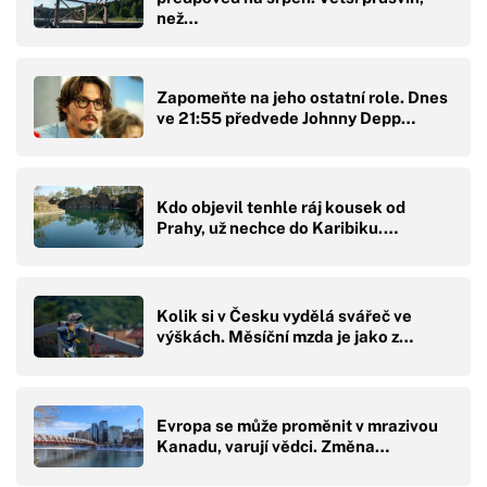
než…
Zapomeňte na jeho ostatní role. Dnes
ve 21:55 předvede Johnny Depp…
Kdo objevil tenhle ráj kousek od
Prahy, už nechce do Karibiku.…
Kolik si v Česku vydělá svářeč ve
výškách. Měsíční mzda je jako z…
Evropa se může proměnit v mrazivou
Kanadu, varují vědci. Změna…