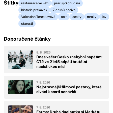
Štítky
restaurace ve věži
pracující chudina
historie prskavek
7 druhů pečiva
Valentina Těreškovová
text
sešity
mraky
lev
starosti
Doporučené články
8. 8. 2026
Dnes večer Česko znehybní napětím:
ČT2 ve 21:45 odpálí brutální
nacistickou misi
7. 8. 2026
Nejotravnější filmové postavy, které
diváci k smrti nenávidí
7. 8. 2026
Farma: Druhá duelantka si Markétu