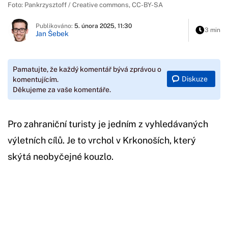
Foto: Pankrzysztoff / Creative commons, CC-BY-SA
Publikováno:
5. února 2025, 11:30
3 min
Jan Šebek
Pamatujte, že každý komentář bývá zprávou o
Diskuze
komentujícím.
Děkujeme za vaše komentáře.
Pro zahraniční turisty je jedním z vyhledávaných
výletních cílů. Je to vrchol v Krkonoších, který
skýtá neobyčejné kouzlo.
Začátek reklamy
Konec reklamy