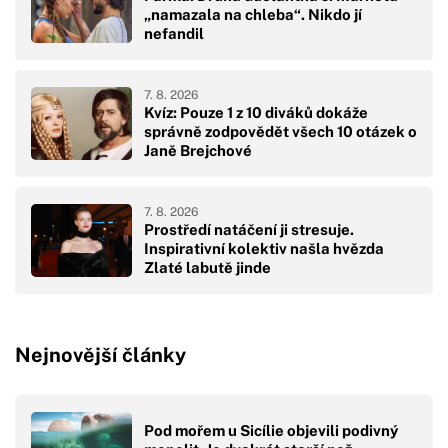
„namazala na chleba“. Nikdo jí
nefandil
7. 8. 2026
Kvíz: Pouze 1 z 10 diváků dokáže
správně zodpovědět všech 10 otázek o
Janě Brejchové
7. 8. 2026
Prostředí natáčení ji stresuje.
Inspirativní kolektiv našla hvězda
Zlaté labutě jinde
Nejnovější články
Pod mořem u Sicílie objevili podivný