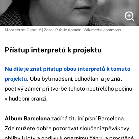
Montserrat Caballé | Zdroj: Public domain, Wikimedia commons
Přístup interpretů k projektu
Na díle je znát přístup obou interpretů k tomuto
projektu.
Oba byli nadšení, odhodlaní a je znát
poctivý záměr při tvorbě tohoto neotřelého počinu
v hudební branži.
Album Barcelona
začíná titulní písní Barcelona.
Zde můžete dobře pozorovat sloučení zpěvákovy
obliby i úcty a obdivu k opernímu žánru a procítěné