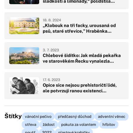
sladkosti a limonády,“ polidštila…
18. 8. 2024
„Klobouk na tři facky, urousaná od
psů, staré střevíce," Hraběnka…
3. 7. 2023
Chlebové šidítko: Jak mladá pekařka
ve starověkém Řecku vynalezla…
17. 6. 2023
Opice sice nejsou prehistoričtí lidé,
ale potvrzují ranou existenci…
Štítky
vánoční pečivo
předčasný důchod
adventní věnec
střeva
žádost
pokuta za volantem
hřbitov
poušť
2022
plastové krabičky