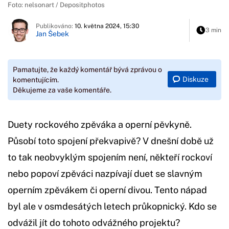
Foto: nelsonart / Depositphotos
Publikováno:
10. května 2024, 15:30
3 min
Jan Šebek
Pamatujte, že každý komentář bývá zprávou o
Diskuze
komentujícím.
Děkujeme za vaše komentáře.
​​​​​​​Duety rockového zpěváka a operní pěvkyně.
Působí toto spojení překvapivě? V dnešní době už
to tak neobvyklým spojením není, někteří rockoví
nebo popoví zpěváci nazpívají duet se slavným
operním zpěvákem či operní divou. Tento nápad
byl ale v osmdesátých letech průkopnický. Kdo se
odvážil jít do tohoto odvážného projektu?