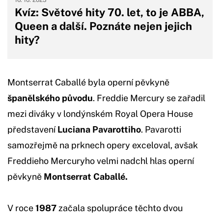
Kvíz: Světové hity 70. let, to je ABBA,
Queen a další. Poznáte nejen jejich
hity?
Montserrat Caballé byla operní pěvkyně
španělského původu
. Freddie Mercury se zařadil
mezi diváky v londýnském Royal Opera House
představení
Luciana Pavarottiho
. Pavarotti
samozřejmě na prknech opery exceloval, avšak
Freddieho Mercuryho velmi nadchl hlas operní
pěvkyně
Montserrat Caballé.
V roce
1987
začala spolupráce těchto dvou