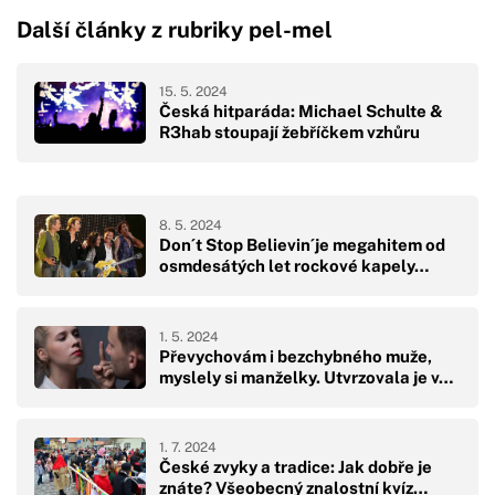
Další články z rubriky pel-mel
15. 5. 2024
Česká hitparáda: Michael Schulte &
R3hab stoupají žebříčkem vzhůru
8. 5. 2024
Don´t Stop Believin´je megahitem od
osmdesátých let rockové kapely…
1. 5. 2024
Převychovám i bezchybného muže,
myslely si manželky. Utvrzovala je v…
1. 7. 2024
České zvyky a tradice: Jak dobře je
znáte? Všeobecný znalostní kvíz…