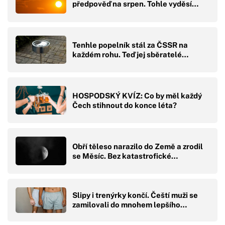
předpověď na srpen. Tohle vyděsí…
Tenhle popelník stál za ČSSR na
každém rohu. Teď jej sběratelé…
HOSPODSKÝ KVÍZ: Co by měl každý
Čech stihnout do konce léta?
Obří těleso narazilo do Země a zrodil
se Měsíc. Bez katastrofické…
Slipy i trenýrky končí. Čeští muži se
zamilovali do mnohem lepšího…