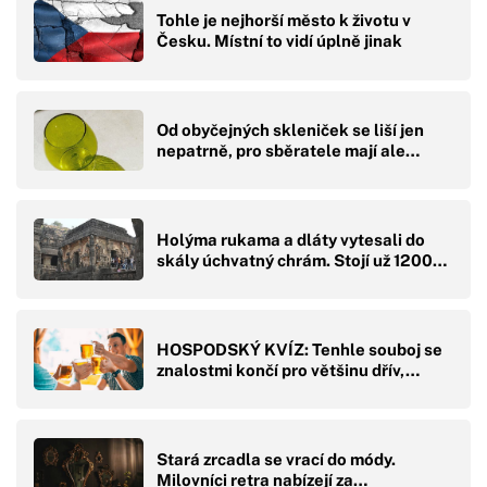
Tohle je nejhorší město k životu v
Česku. Místní to vidí úplně jinak
Od obyčejných skleniček se liší jen
nepatrně, pro sběratele mají ale…
Holýma rukama a dláty vytesali do
skály úchvatný chrám. Stojí už 1200…
HOSPODSKÝ KVÍZ: Tenhle souboj se
znalostmi končí pro většinu dřív,…
Stará zrcadla se vrací do módy.
Milovníci retra nabízejí za…